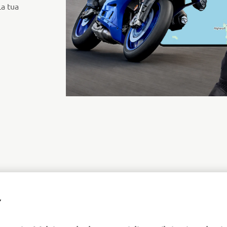
La tua
Y