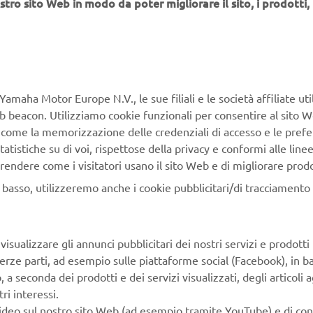
stro sito Web in modo da poter migliorare il sito, i prodotti, i
Yamaha Motor Europe N.V., le sue filiali e le società affiliate uti
Web beacon. Utilizziamo cookie funzionali per consentire al sito 
, come la memorizzazione delle credenziali di accesso e le prefe
12 – 13 Set 2026
Umbertide (PG), Campionato Italiano Motorally
tatistiche su di voi, rispettose della privacy e conformi alle line
TÉNÉRÉ CHALLENGE - 4° TAPPA
rendere come i visitatori usano il sito Web e di migliorare prodott
Quarta e ultima tappa per il Challenge riservato al
n basso, utilizzeremo anche i cookie pubblicitari/di tracciamento e
Ténéré 700 all’interno del Campionato Italiano
Motorally, patrocinato dalla Federazione Motociclistica
Italiana (FMI). Per avere maggiori informazioni e per
Scopri di più
isualizzare gli annunci pubblicitari dei nostri servizi e prodotti
iscriversi clicca "scopri di più".
terze parti, ad esempio sulle piattaforme social (Facebook), in b
seconda dei prodotti e dei servizi visualizzati, degli articoli ag
ri interessi.
video sul nostro sito Web (ad esempio tramite YouTube) e di co