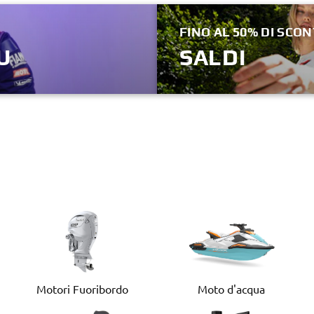
SCOPRI ORA
FINO AL 50% DI SCO
U
SALDI
SCOPRI DI PIÙ
Motori Fuoribordo
Moto d'acqua