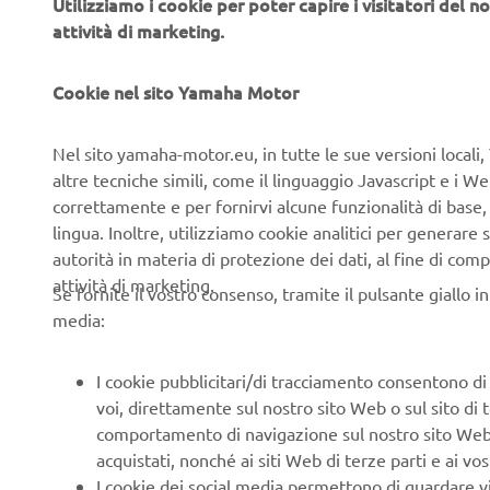
Utilizziamo i cookie per poter capire i visitatori del no
attività di marketing.
Cookie nel sito Yamaha Motor
Nel sito yamaha-motor.eu, in tutte le sue versioni locali, 
04 – 06 Set 2026
Sanremo - Sestriere
altre tecniche simili, come il linguaggio Javascript e i 
18° HAT SERIES MARATHON
correttamente e per fornirvi alcune funzionalità di base
lingua. Inoltre, utilizziamo cookie analitici per generare s
Giunta alla diciottesima edizione, la HAT Sanremo –
autorità in materia di protezione dei dati, al fine di comp
Sestriere è la regina degli eventi Adventouring
attività di marketing.
internazionali. L’edizione 2026 si svolgerà dal 4 al 6
Se fornite il vostro consenso, tramite il pulsante giallo i
settembre e vedrà la partecipazione di piloti di diverse
media:
Scopri di più
nazionalità e la presenza di tanti campioni del moto
rally, dell’enduro e della Dakar.
I cookie pubblicitari/di tracciamento consentono di v
voi, direttamente sul nostro sito Web o sul sito di 
comportamento di navigazione sul nostro sito Web, a 
acquistati, nonché ai siti Web di terze parti e ai vost
I cookie dei social media permettono di guardare 