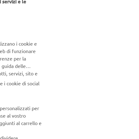
 servizi e le
lizzano i cookie e
Web di funzionare
renze per la
12 – 13 Set 2026
04 Park - Monte Coralli Faenza (RA)
e guida delle
MX PRO TOUR
i, servizi, sito e
Pronto a dominare la pista con la nuova gamma Yamaha
 i cookie di social
YZ? Sali in sella alle nostre moto da cross e sperimenta il
brivido delle prestazioni senza compromessi. Entra nella
Victory Zone!
Scopri di più
 personalizzati per
ase al vostro
giunti al carrello e
ndividere