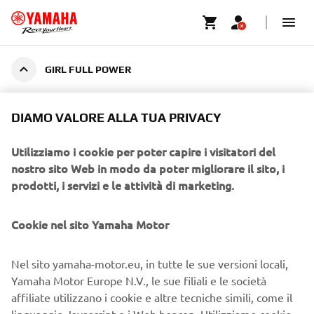
GIRL FULL POWER
DIAMO VALORE ALLA TUA PRIVACY
GIRL FULL POWER
Utilizziamo i cookie per poter capire i visitatori del
nostro sito Web in modo da poter migliorare il sito, i
MI DISPIACE! QUESTO EVENTO È
prodotti, i servizi e le attività di marketing.
CHIUSO.
Visitate il nostro sito web per vedere quando ci saranno i
Cookie nel sito Yamaha Motor
prossimi eventi.
Nel sito yamaha-motor.eu, in tutte le sue versioni locali,
VAI AL CALENDARIO DEGLI EVENTI
Yamaha Motor Europe N.V., le sue filiali e le società
affiliate utilizzano i cookie e altre tecniche simili, come il
linguaggio Javascript e i Web beacon. Utilizziamo cookie