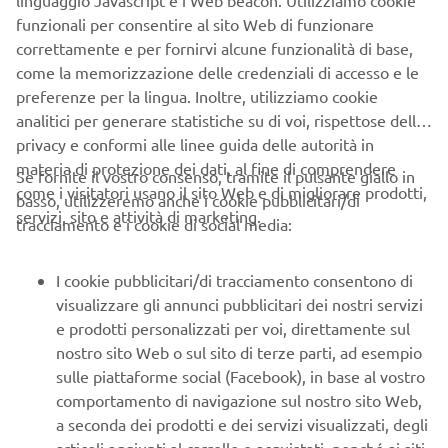
funzionali per consentire al sito Web di funzionare
correttamente e per fornirvi alcune funzionalità di base,
come la memorizzazione delle credenziali di accesso e le
preferenze per la lingua. Inoltre, utilizziamo cookie
CORPORATE
analitici per generare statistiche su di voi, rispettose della
privacy e conformi alle linee guida delle autorità in
B2B
materia di protezione dei dati, al fine di comprendere
Se fornite il vostro consenso, tramite il pulsante giallo in
come i visitatori usano il sito Web e di migliorare prodotti,
basso, utilizzeremo anche i cookie pubblicitari/di
PIÙ YAMAHA
servizi, sito e attività di marketing.
tracciamento e i cookie di social media:
SUPPORTO
I cookie pubblicitari/di tracciamento consentono di
visualizzare gli annunci pubblicitari dei nostri servizi
e prodotti personalizzati per voi, direttamente sul
NEWSLETTER
nostro sito Web o sul sito di terze parti, ad esempio
sulle piattaforme social (Facebook), in base al vostro
Conoscerai in anteprima le ultime offerte, gli eventi speciali, le
comportamento di navigazione sul nostro sito Web,
nuove uscite e molto altro
a seconda dei prodotti e dei servizi visualizzati, degli
articoli aggiunti al carrello e acquistati, nonché ai siti