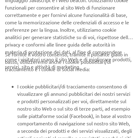
funzionali per consentire al sito Web di funzionare
correttamente e per fornirvi alcune funzionalità di base,
come la memorizzazione delle credenziali di accesso e le
preferenze per la lingua. Inoltre, utilizziamo cookie
CORPORATE
analitici per generare statistiche su di voi, rispettose della
privacy e conformi alle linee guida delle autorità in
B2B
materia di protezione dei dati, al fine di comprendere
Se fornite il vostro consenso, tramite il pulsante giallo in
come i visitatori usano il sito Web e di migliorare prodotti,
basso, utilizzeremo anche i cookie pubblicitari/di
PIÙ YAMAHA
servizi, sito e attività di marketing.
tracciamento e i cookie di social media:
SUPPORTO
I cookie pubblicitari/di tracciamento consentono di
visualizzare gli annunci pubblicitari dei nostri servizi
e prodotti personalizzati per voi, direttamente sul
NEWSLETTER
nostro sito Web o sul sito di terze parti, ad esempio
sulle piattaforme social (Facebook), in base al vostro
Conoscerai in anteprima le ultime offerte, gli eventi speciali, le
comportamento di navigazione sul nostro sito Web,
nuove uscite e molto altro
a seconda dei prodotti e dei servizi visualizzati, degli
articoli aggiunti al carrello e acquistati, nonché ai siti