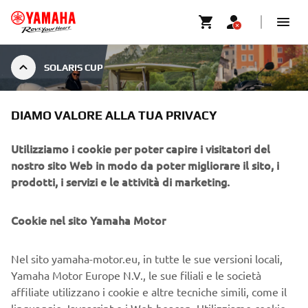
SOLARIS CUP
DIAMO VALORE ALLA TUA PRIVACY
SOLARIS CUP
Utilizziamo i cookie per poter capire i visitatori del
nostro sito Web in modo da poter migliorare il sito, i
MI DISPIACE! QUESTO EVENTO È
prodotti, i servizi e le attività di marketing.
CHIUSO.
Visitate il nostro sito web per vedere quando ci saranno i
Cookie nel sito Yamaha Motor
prossimi eventi.
Nel sito yamaha-motor.eu, in tutte le sue versioni locali,
VAI AL CALENDARIO DEGLI EVENTI
Yamaha Motor Europe N.V., le sue filiali e le società
affiliate utilizzano i cookie e altre tecniche simili, come il
linguaggio Javascript e i Web beacon. Utilizziamo cookie