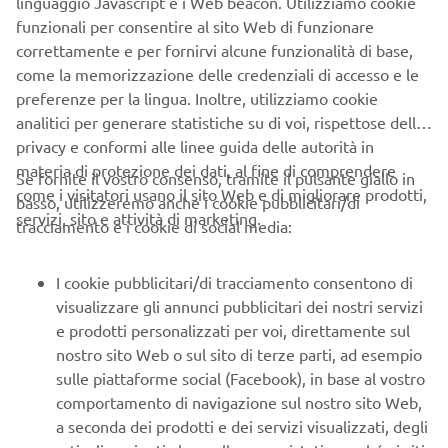
linguaggio Javascript e i Web beacon. Utilizziamo cookie
funzionali per consentire al sito Web di funzionare
correttamente e per fornirvi alcune funzionalità di base,
come la memorizzazione delle credenziali di accesso e le
Passa in orizzontale
preferenze per la lingua. Inoltre, utilizziamo cookie
analitici per generare statistiche su di voi, rispettose della
CORPORATE
privacy e conformi alle linee guida delle autorità in
materia di protezione dei dati, al fine di comprendere
Se fornite il vostro consenso, tramite il pulsante giallo in
B2B
come i visitatori usano il sito Web e di migliorare prodotti,
basso, utilizzeremo anche i cookie pubblicitari/di
servizi, sito e attività di marketing.
tracciamento e i cookie di social media:
PIÙ YAMAHA
Per una funzionalità ottimale, imposta il telefono in
modalità orizzontale
I cookie pubblicitari/di tracciamento consentono di
SUPPORTO
visualizzare gli annunci pubblicitari dei nostri servizi
e prodotti personalizzati per voi, direttamente sul
CONFERMA
nostro sito Web o sul sito di terze parti, ad esempio
NEWSLETTER
sulle piattaforme social (Facebook), in base al vostro
comportamento di navigazione sul nostro sito Web,
Conoscerai in anteprima le ultime offerte, gli eventi speciali, le
a seconda dei prodotti e dei servizi visualizzati, degli
nuove uscite e molto altro