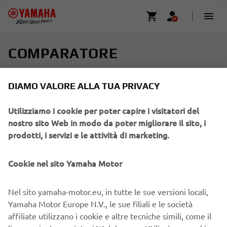
COMPARATORE
Seleziona fino a quattro modelli e trova la tua guida
DIAMO VALORE ALLA TUA PRIVACY
perfetta
Utilizziamo i cookie per poter capire i visitatori del
Scorri in orizzontale per saperne di più
nostro sito Web in modo da poter migliorare il sito, i
prodotti, i servizi e le attività di marketing.
Cookie nel sito Yamaha Motor
Aggiungi nuovo
Ag
Nel sito yamaha-motor.eu, in tutte le sue versioni locali,
Yamaha Motor Europe N.V., le sue filiali e le società
affiliate utilizzano i cookie e altre tecniche simili, come il