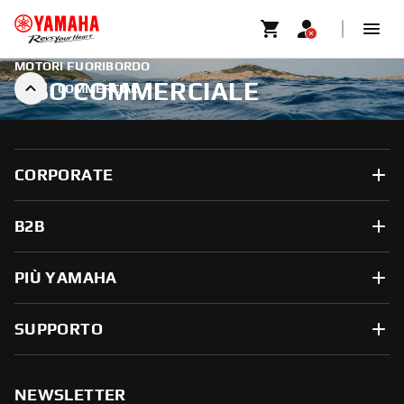
MOTORI FUORIBORDO
USO COMMERCIALE
COMMERCIAL
CORPORATE
B2B
PIÙ YAMAHA
SUPPORTO
NEWSLETTER