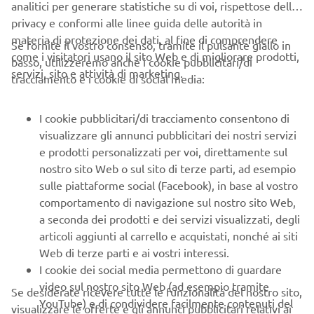
privacy e conformi alle linee guida delle autorità in
Informativa sulla privacy
Cookies
Note legali
materia di protezione dei dati, al fine di comprendere
Se fornite il vostro consenso, tramite il pulsante giallo in
come i visitatori usano il sito Web e di migliorare prodotti,
basso, utilizzeremo anche i cookie pubblicitari/di
servizi, sito e attività di marketing.
tracciamento e i cookie di social media:
I cookie pubblicitari/di tracciamento consentono di
visualizzare gli annunci pubblicitari dei nostri servizi
e prodotti personalizzati per voi, direttamente sul
nostro sito Web o sul sito di terze parti, ad esempio
sulle piattaforme social (Facebook), in base al vostro
comportamento di navigazione sul nostro sito Web,
a seconda dei prodotti e dei servizi visualizzati, degli
articoli aggiunti al carrello e acquistati, nonché ai siti
Web di terze parti e ai vostri interessi.
I cookie dei social media permettono di guardare
video sul nostro sito Web (ad esempio tramite
Se desiderate ricevere tutte le funzionalità del nostro sito,
YouTube) e di condividere facilmente contenuti del
visualizzare le offerte e gli annunci pubblicitari relativi ai
nostro sito, su un social media come Facebook. Si