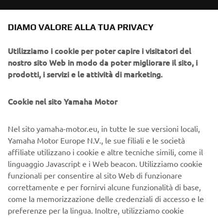
Conoscerai in anteprima le ultime offerte, gli eventi speciali, le
DIAMO VALORE ALLA TUA PRIVACY
nuove uscite e molto altro
Utilizziamo i cookie per poter capire i visitatori del
nostro sito Web in modo da poter migliorare il sito, i
prodotti, i servizi e le attività di marketing.
ISCRIVITI
Cookie nel sito Yamaha Motor
Leggi la nostra Informativa sulla privacy per sapere come
trattiamo i tuoi dati personali:
Informativa sulla Privacy
Nel sito yamaha-motor.eu, in tutte le sue versioni locali,
Yamaha Motor Europe N.V., le sue filiali e le società
Italy (Italian)
affiliate utilizzano i cookie e altre tecniche simili, come il
linguaggio Javascript e i Web beacon. Utilizziamo cookie
funzionali per consentire al sito Web di funzionare
correttamente e per fornirvi alcune funzionalità di base,
come la memorizzazione delle credenziali di accesso e le
© Copyright - 2026 Yamaha Motor Europe N.V. - All Rights
preferenze per la lingua. Inoltre, utilizziamo cookie
Reserved
analitici per generare statistiche su di voi, rispettose della