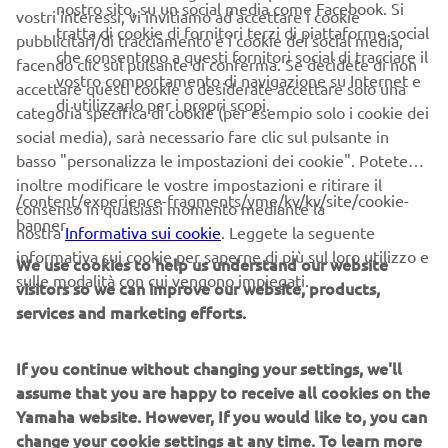
vostri interessi, vi invitiamo ad accettare i cookie
tratta di cookie di fornitori terzi di piattaforme social
pubblicitari/di tracciamento e i cookie dei social media,
che consentono a questi fornitori social di tracciare il
facendo clic sul pulsante di conferma. Se decidete di non
vostro comportamento di navigazione su Internet e
accettare questi cookie o desiderate accettare solo una
di utilizzarlo per i propri scopi.
categoria specifica di cookie (per esempio solo i cookie dei
social media), sarà necessario fare clic sul pulsante in
basso "personalizza le impostazioni dei cookie". Potete
inoltre modificare le vostre impostazioni e ritirare il
/content/experience-fragments/yme/kv/kv/site/cookie-
consenso in qualsiasi momento mediante la
banner
nostra
Informativa sui cookie
. Leggete la seguente
informativa sui cookie per saperne di più sul loro utilizzo e
We use cookies to help us understand our website
sulle modalità con cui vengono impiegati.
visitors so we can improve our website, products,
services and marketing efforts.
If you continue without changing your settings, we'll
assume that you are happy to receive all cookies on the
Yamaha website. However, If you would like to, you can
change your cookie settings at any time. To learn more