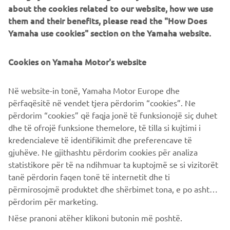
about the cookies related to our website, how we use
them and their benefits, please read the "How Does
Yamaha use cookies" section on the Yamaha website.
Cookies on Yamaha Motor's website
Në website-in tonë, Yamaha Motor Europe dhe
përfaqësitë në vendet tjera përdorim “cookies”. Ne
përdorim “cookies” që faqja jonë të funksionojë siç duhet
dhe të ofrojë funksione themelore, të tilla si kujtimi i
kredencialeve të identifikimit dhe preferencave të
gjuhëve. Ne gjithashtu përdorim cookies për analiza
statistikore për të na ndihmuar ta kuptojmë se si vizitorët
tanë përdorin faqen tonë të internetit dhe ti
përmirosojmë produktet dhe shërbimet tona, e po ashtu ti
përdorim për marketing.
Nëse pranoni atëher klikoni butonin më poshtë.