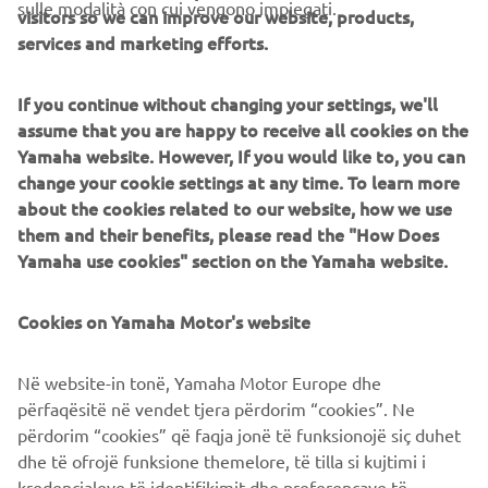
sulle modalità con cui vengono impiegati.
visitors so we can improve our website, products,
services and marketing efforts.
If you continue without changing your settings, we'll
assume that you are happy to receive all cookies on the
Yamaha website. However, If you would like to, you can
change your cookie settings at any time. To learn more
about the cookies related to our website, how we use
them and their benefits, please read the "How Does
Yamaha use cookies" section on the Yamaha website.
Cookies on Yamaha Motor's website
Në website-in tonë, Yamaha Motor Europe dhe
përfaqësitë në vendet tjera përdorim “cookies”. Ne
përdorim “cookies” që faqja jonë të funksionojë siç duhet
dhe të ofrojë funksione themelore, të tilla si kujtimi i
kredencialeve të identifikimit dhe preferencave të