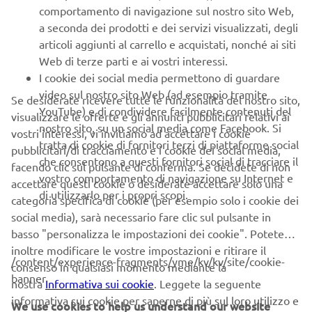
comportamento di navigazione sul nostro sito Web,
a seconda dei prodotti e dei servizi visualizzati, degli
articoli aggiunti al carrello e acquistati, nonché ai siti
Web di terze parti e ai vostri interessi.
I cookie dei social media permettono di guardare
video sul nostro sito Web (ad esempio tramite
Se desiderate ricevere tutte le funzionalità del nostro sito,
YouTube) e di condividere facilmente contenuti del
visualizzare le offerte e gli annunci pubblicitari relativi ai
nostro sito, su un social media come Facebook. Si
vostri interessi, vi invitiamo ad accettare i cookie
tratta di cookie di fornitori terzi di piattaforme social
pubblicitari/di tracciamento e i cookie dei social media,
che consentono a questi fornitori social di tracciare il
facendo clic sul pulsante di conferma. Se decidete di non
vostro comportamento di navigazione su Internet e
accettare questi cookie o desiderate accettare solo una
di utilizzarlo per i propri scopi.
categoria specifica di cookie (per esempio solo i cookie dei
social media), sarà necessario fare clic sul pulsante in
basso "personalizza le impostazioni dei cookie". Potete
inoltre modificare le vostre impostazioni e ritirare il
/content/experience-fragments/yme/kv/kv/site/cookie-
consenso in qualsiasi momento mediante la
banner
nostra
Informativa sui cookie
. Leggete la seguente
informativa sui cookie per saperne di più sul loro utilizzo e
We use cookies to help us understand our website