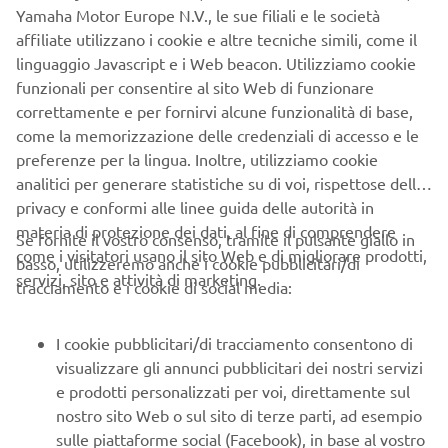
Yamaha Motor Europe N.V., le sue filiali e le società
affiliate utilizzano i cookie e altre tecniche simili, come il
linguaggio Javascript e i Web beacon. Utilizziamo cookie
funzionali per consentire al sito Web di funzionare
correttamente e per fornirvi alcune funzionalità di base,
come la memorizzazione delle credenziali di accesso e le
preferenze per la lingua. Inoltre, utilizziamo cookie
analitici per generare statistiche su di voi, rispettose della
privacy e conformi alle linee guida delle autorità in
materia di protezione dei dati, al fine di comprendere
Se fornite il vostro consenso, tramite il pulsante giallo in
come i visitatori usano il sito Web e di migliorare prodotti,
basso, utilizzeremo anche i cookie pubblicitari/di
servizi, sito e attività di marketing.
tracciamento e i cookie di social media:
I cookie pubblicitari/di tracciamento consentono di
visualizzare gli annunci pubblicitari dei nostri servizi
e prodotti personalizzati per voi, direttamente sul
nostro sito Web o sul sito di terze parti, ad esempio
sulle piattaforme social (Facebook), in base al vostro