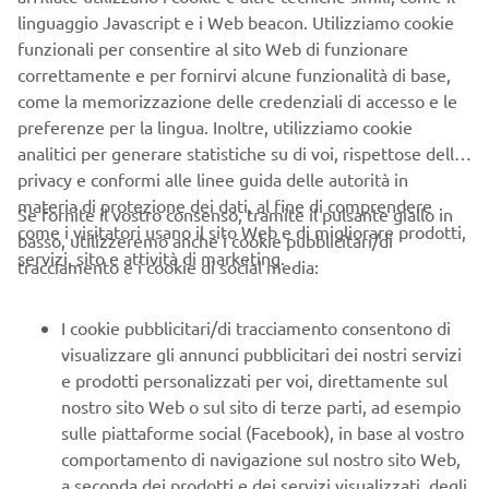
funzionali per consentire al sito Web di funzionare
correttamente e per fornirvi alcune funzionalità di base,
come la memorizzazione delle credenziali di accesso e le
© Copyright - 2026 Yamaha Motor Europe N.V. - All Rights
preferenze per la lingua. Inoltre, utilizziamo cookie
Reserved
analitici per generare statistiche su di voi, rispettose della
privacy e conformi alle linee guida delle autorità in
Informativa sulla privacy
Cookies
Note legali
materia di protezione dei dati, al fine di comprendere
Se fornite il vostro consenso, tramite il pulsante giallo in
come i visitatori usano il sito Web e di migliorare prodotti,
basso, utilizzeremo anche i cookie pubblicitari/di
servizi, sito e attività di marketing.
tracciamento e i cookie di social media:
I cookie pubblicitari/di tracciamento consentono di
visualizzare gli annunci pubblicitari dei nostri servizi
e prodotti personalizzati per voi, direttamente sul
nostro sito Web o sul sito di terze parti, ad esempio
sulle piattaforme social (Facebook), in base al vostro
comportamento di navigazione sul nostro sito Web,
a seconda dei prodotti e dei servizi visualizzati, degli
articoli aggiunti al carrello e acquistati, nonché ai siti