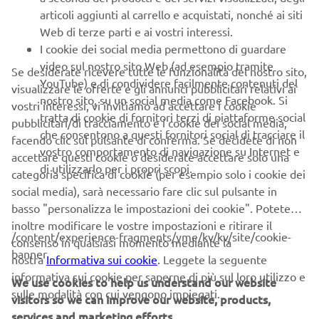
Web di terze parti e ai vostri interessi.
I cookie dei social media permettono di guardare
video sul nostro sito Web (ad esempio tramite
Se desiderate ricevere tutte le funzionalità del nostro sito,
YouTube) e di condividere facilmente contenuti del
visualizzare le offerte e gli annunci pubblicitari relativi ai
nostro sito, su un social media come Facebook. Si
vostri interessi, vi invitiamo ad accettare i cookie
tratta di cookie di fornitori terzi di piattaforme social
pubblicitari/di tracciamento e i cookie dei social media,
che consentono a questi fornitori social di tracciare il
facendo clic sul pulsante di conferma. Se decidete di non
vostro comportamento di navigazione su Internet e
accettare questi cookie o desiderate accettare solo una
di utilizzarlo per i propri scopi.
categoria specifica di cookie (per esempio solo i cookie dei
social media), sarà necessario fare clic sul pulsante in
basso "personalizza le impostazioni dei cookie". Potete
inoltre modificare le vostre impostazioni e ritirare il
/content/experience-fragments/yme/kv/kv/site/cookie-
consenso in qualsiasi momento mediante la
banner
nostra
Informativa sui cookie
. Leggete la seguente
informativa sui cookie per saperne di più sul loro utilizzo e
We use cookies to help us understand our website
sulle modalità con cui vengono impiegati.
visitors so we can improve our website, products,
services and marketing efforts.