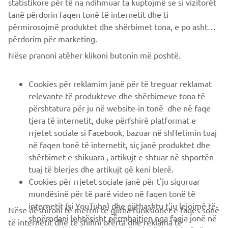
përmirosojmë produktet dhe shërbimet tona, e po ashtu ti
përdorim për marketing.
Nëse pranoni atëher klikoni butonin më poshtë.
Cookies për reklamim janë për të treguar reklamat
relevante të produkteve dhe shërbimeve tona të
përshtatura për ju në website-in tonë dhe në faqe
tjera të internetit, duke përfshirë platformat e
rrjetet sociale si Facebook, bazuar në shfletimin tuaj
në faqen tonë të internetit, siç janë produktet dhe
shërbimet e shikuara , artikujt e shtuar në shportën
tuaj të blerjes dhe artikujt që keni blerë.
Cookies për rrjetet sociale janë për t'ju siguruar
mundësinë për të parë video në faqen tonë të
internetit (si YouTube) dhe gjithashtu t'ju lejojmë të
Nëse dëshironi të merrni të gjitha funksionet e faqes sonë
shpërndani lehtësisht përmbajtjen nga faqja jonë në
të internetit dhe të shihni oferta dhe reklama të
rrjete sociale si Facebook. Këto janë “cookies” të
përshtatura për interesat tuaja, ju lutemi pranoni
ofruesve të rrjeteve sociale të palës së tretë dhe u
“cookies” për reklamim dhe rrjete sociale duke klikuar në