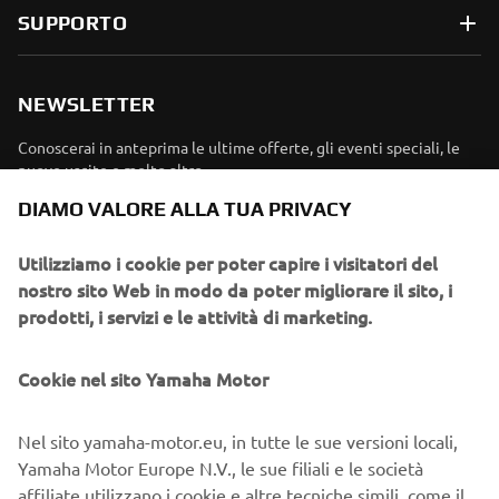
SUPPORTO
NEWSLETTER
Conoscerai in anteprima le ultime offerte, gli eventi speciali, le
DIAMO VALORE ALLA TUA PRIVACY
nuove uscite e molto altro
Utilizziamo i cookie per poter capire i visitatori del
nostro sito Web in modo da poter migliorare il sito, i
prodotti, i servizi e le attività di marketing.
ISCRIVITI
Cookie nel sito Yamaha Motor
Leggi la nostra Informativa sulla privacy per sapere come
trattiamo i tuoi dati personali:
Informativa sulla Privacy
Nel sito yamaha-motor.eu, in tutte le sue versioni locali,
Yamaha Motor Europe N.V., le sue filiali e le società
Italy (Italian)
affiliate utilizzano i cookie e altre tecniche simili, come il
linguaggio Javascript e i Web beacon. Utilizziamo cookie