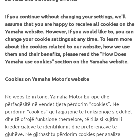
If you continue without changing your settings, we'll
assume that you are happy to receive all cookies on the
Yamaha website. However, If you would like to, you can
change your cookie settings at any time. To learn more
about the cookies related to our website, how we use
them and their benefits, please read the "How Does
Yamaha use cookies" section on the Yamaha website.
Cookies on Yamaha Motor's website
Në website-in tonë, Yamaha Motor Europe dhe
përfaqësitë në vendet tjera përdorim “cookies”. Ne
përdorim “cookies” që faqja jonë të funksionojë siç duhet
dhe të ofrojë funksione themelore, të tilla si kujtimi i
kredencialeve të identifikimit dhe preferencave të
gjuhëve. Ne gjithashtu përdorim cookies për analiza
statistikore për të na ndihmuar ta kuptojmë se si vizitorët
tanë përdorin faqen tonë të internetit dhe ti