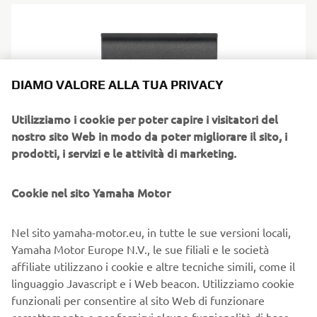
DIAMO VALORE ALLA TUA PRIVACY
Utilizziamo i cookie per poter capire i visitatori del
nostro sito Web in modo da poter migliorare il sito, i
prodotti, i servizi e le attività di marketing.
Cookie nel sito Yamaha Motor
Interruttore di avvio/arresto 6X9
Nel sito yamaha-motor.eu, in tutte le sue versioni locali,
Pannello di avvio/arresto con un unico pulsante dedicato
Yamaha Motor Europe N.V., le sue filiali e le società
Veloce, affidabile e senza problemi.
affiliate utilizzano i cookie e altre tecniche simili, come il
linguaggio Javascript e i Web beacon. Utilizziamo cookie
funzionali per consentire al sito Web di funzionare