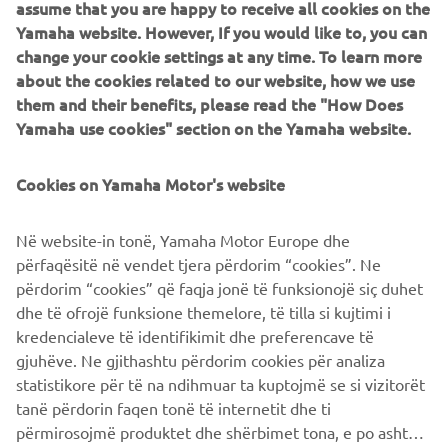
assume that you are happy to receive all cookies on the
Yamaha website. However, If you would like to, you can
change your cookie settings at any time. To learn more
about the cookies related to our website, how we use
Portachiavi 6X9
them and their benefits, please read the "How Does
Galleggia quando cade in acqua ed è sempre pronto a fare
Yamaha use cookies" section on the Yamaha website.
il suo lavoro. Questo portachiavi galleggiante è abbinato a
un ricevitore intelligente per proteggere la centralina del
Cookies on Yamaha Motor's website
tuo motore fuoribordo, in modo che solo la persona
autorizzata possa avviarlo
Në website-in tonë, Yamaha Motor Europe dhe
përfaqësitë në vendet tjera përdorim “cookies”. Ne
përdorim “cookies” që faqja jonë të funksionojë siç duhet
dhe të ofrojë funksione themelore, të tilla si kujtimi i
TROVA IL CONCESSIONARIO PIÙ VICINO
kredencialeve të identifikimit dhe preferencave të
gjuhëve. Ne gjithashtu përdorim cookies për analiza
statistikore për të na ndihmuar ta kuptojmë se si vizitorët
tanë përdorin faqen tonë të internetit dhe ti
përmirosojmë produktet dhe shërbimet tona, e po ashtu ti