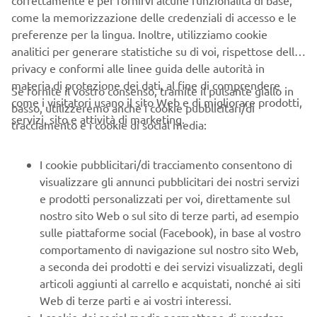
correttamente e per fornirvi alcune funzionalità di base,
come la memorizzazione delle credenziali di accesso e le
preferenze per la lingua. Inoltre, utilizziamo cookie
analitici per generare statistiche su di voi, rispettose della
privacy e conformi alle linee guida delle autorità in
materia di protezione dei dati, al fine di comprendere
Se fornite il vostro consenso, tramite il pulsante giallo in
come i visitatori usano il sito Web e di migliorare prodotti,
basso, utilizzeremo anche i cookie pubblicitari/di
servizi, sito e attività di marketing.
tracciamento e i cookie di social media:
Interruttore di avvio/arresto motore singolo 6X9
I cookie pubblicitari/di tracciamento consentono di
visualizzare gli annunci pubblicitari dei nostri servizi
Pannello di avviamento/arresto per applicazioni
e prodotti personalizzati per voi, direttamente sul
multimotore. Controllo perfetto di avvio/arresto per
nostro sito Web o sul sito di terze parti, ad esempio
qualsiasi motore con l'installazione.
sulle piattaforme social (Facebook), in base al vostro
comportamento di navigazione sul nostro sito Web,
a seconda dei prodotti e dei servizi visualizzati, degli
articoli aggiunti al carrello e acquistati, nonché ai siti
Web di terze parti e ai vostri interessi.