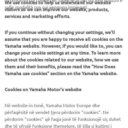
We use cookies to help us understand our website
sulle modalità con cui vengono impiegati.
visitors so we can improve our website, products,
services and marketing efforts.
If you continue without changing your settings, we'll
assume that you are happy to receive all cookies on the
Yamaha website. However, If you would like to, you can
change your cookie settings at any time. To learn more
about the cookies related to our website, how we use
them and their benefits, please read the "How Does
Yamaha use cookies" section on the Yamaha website.
Cookies on Yamaha Motor's website
Në website-in tonë, Yamaha Motor Europe dhe
përfaqësitë në vendet tjera përdorim “cookies”. Ne
përdorim “cookies” që faqja jonë të funksionojë siç duhet
dhe të ofrojë funksione themelore, të tilla si kujtimi i