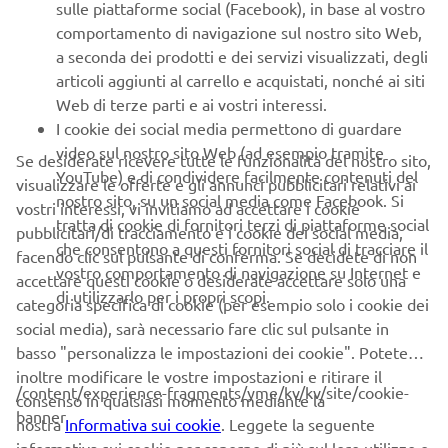
sulle piattaforme social (Facebook), in base al vostro
comportamento di navigazione sul nostro sito Web,
a seconda dei prodotti e dei servizi visualizzati, degli
articoli aggiunti al carrello e acquistati, nonché ai siti
Web di terze parti e ai vostri interessi.
I cookie dei social media permettono di guardare
video sul nostro sito Web (ad esempio tramite
Se desiderate ricevere tutte le funzionalità del nostro sito,
YouTube) e di condividere facilmente contenuti del
visualizzare le offerte e gli annunci pubblicitari relativi ai
nostro sito, su un social media come Facebook. Si
vostri interessi, vi invitiamo ad accettare i cookie
tratta di cookie di fornitori terzi di piattaforme social
pubblicitari/di tracciamento e i cookie dei social media,
che consentono a questi fornitori social di tracciare il
facendo clic sul pulsante di conferma. Se decidete di non
vostro comportamento di navigazione su Internet e
accettare questi cookie o desiderate accettare solo una
di utilizzarlo per i propri scopi.
categoria specifica di cookie (per esempio solo i cookie dei
social media), sarà necessario fare clic sul pulsante in
basso "personalizza le impostazioni dei cookie". Potete
inoltre modificare le vostre impostazioni e ritirare il
/content/experience-fragments/yme/kv/kv/site/cookie-
consenso in qualsiasi momento mediante la
banner
nostra
Informativa sui cookie
. Leggete la seguente
informativa sui cookie per saperne di più sul loro utilizzo e