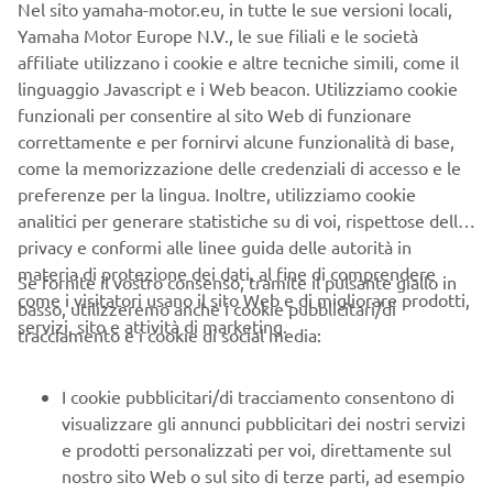
Nel sito yamaha-motor.eu, in tutte le sue versioni locali,
Yamaha Motor Europe N.V., le sue filiali e le società
affiliate utilizzano i cookie e altre tecniche simili, come il
linguaggio Javascript e i Web beacon. Utilizziamo cookie
funzionali per consentire al sito Web di funzionare
correttamente e per fornirvi alcune funzionalità di base,
come la memorizzazione delle credenziali di accesso e le
preferenze per la lingua. Inoltre, utilizziamo cookie
analitici per generare statistiche su di voi, rispettose della
privacy e conformi alle linee guida delle autorità in
materia di protezione dei dati, al fine di comprendere
Se fornite il vostro consenso, tramite il pulsante giallo in
come i visitatori usano il sito Web e di migliorare prodotti,
basso, utilizzeremo anche i cookie pubblicitari/di
servizi, sito e attività di marketing.
tracciamento e i cookie di social media:
I cookie pubblicitari/di tracciamento consentono di
visualizzare gli annunci pubblicitari dei nostri servizi
e prodotti personalizzati per voi, direttamente sul
nostro sito Web o sul sito di terze parti, ad esempio