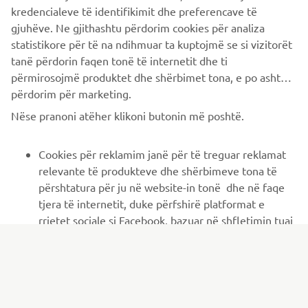
kredencialeve të identifikimit dhe preferencave të
gjuhëve. Ne gjithashtu përdorim cookies për analiza
statistikore për të na ndihmuar ta kuptojmë se si vizitorët
tanë përdorin faqen tonë të internetit dhe ti
përmirosojmë produktet dhe shërbimet tona, e po ashtu ti
përdorim për marketing.
Nëse pranoni atëher klikoni butonin më poshtë.
Cookies për reklamim janë për të treguar reklamat
relevante të produkteve dhe shërbimeve tona të
përshtatura për ju në website-in tonë dhe në faqe
tjera të internetit, duke përfshirë platformat e
ER-LOCATOR
rrjetet sociale si Facebook, bazuar në shfletimin tuaj
në faqen tonë të internetit, siç janë produktet dhe
shërbimet e shikuara , artikujt e shtuar në shportën
tuaj të blerjes dhe artikujt që keni blerë.
Cookies për rrjetet sociale janë për t'ju siguruar
mundësinë për të parë video në faqen tonë të