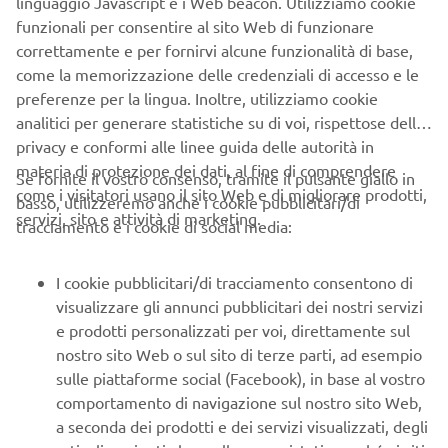
linguaggio Javascript e i Web beacon. Utilizziamo cookie
funzionali per consentire al sito Web di funzionare
correttamente e per fornirvi alcune funzionalità di base,
come la memorizzazione delle credenziali di accesso e le
Passa in orizzontale
preferenze per la lingua. Inoltre, utilizziamo cookie
analitici per generare statistiche su di voi, rispettose della
CORPORATE
privacy e conformi alle linee guida delle autorità in
materia di protezione dei dati, al fine di comprendere
Se fornite il vostro consenso, tramite il pulsante giallo in
B2B
come i visitatori usano il sito Web e di migliorare prodotti,
basso, utilizzeremo anche i cookie pubblicitari/di
servizi, sito e attività di marketing.
tracciamento e i cookie di social media:
PIÙ YAMAHA
Per una funzionalità ottimale, imposta il telefono in
modalità orizzontale
I cookie pubblicitari/di tracciamento consentono di
SUPPORTO
visualizzare gli annunci pubblicitari dei nostri servizi
e prodotti personalizzati per voi, direttamente sul
CONFERMA
nostro sito Web o sul sito di terze parti, ad esempio
NEWSLETTER
sulle piattaforme social (Facebook), in base al vostro
comportamento di navigazione sul nostro sito Web,
Conoscerai in anteprima le ultime offerte, gli eventi speciali, le
a seconda dei prodotti e dei servizi visualizzati, degli
nuove uscite e molto altro