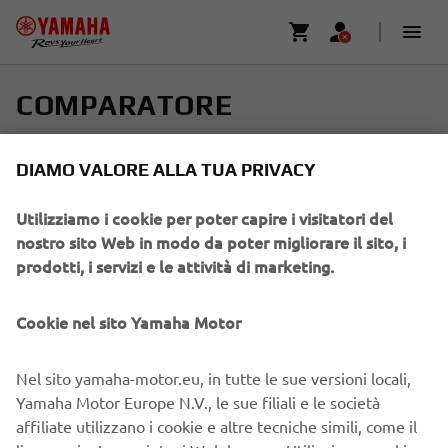
COMPARATORE
Seleziona fino a quattro modelli e trova il tuo giro
DIAMO VALORE ALLA TUA PRIVACY
perfetto
Utilizziamo i cookie per poter capire i visitatori del
Scorri in orizzontale per saperne di più
nostro sito Web in modo da poter migliorare il sito, i
prodotti, i servizi e le attività di marketing.
Cookie nel sito Yamaha Motor
Aggiungi nuovo
Ag
Nel sito yamaha-motor.eu, in tutte le sue versioni locali,
Yamaha Motor Europe N.V., le sue filiali e le società
affiliate utilizzano i cookie e altre tecniche simili, come il