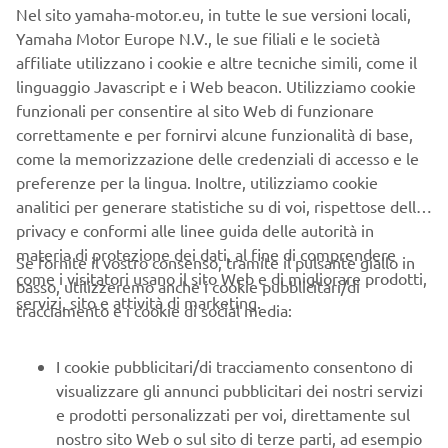
Nel sito yamaha-motor.eu, in tutte le sue versioni locali,
Yamaha Motor Europe N.V., le sue filiali e le società
CONSENSO ALLA PRIVACY PER IL
affiliate utilizzano i cookie e altre tecniche simili, come il
linguaggio Javascript e i Web beacon. Utilizziamo cookie
MARKETING DIRETTO
funzionali per consentire al sito Web di funzionare
correttamente e per fornirvi alcune funzionalità di base,
Prendi visione dell’informativa privacy cliccando
come la memorizzazione delle credenziali di accesso e le
qui:
Informativa sulla Privacy.
preferenze per la lingua. Inoltre, utilizziamo cookie
analitici per generare statistiche su di voi, rispettose della
Consenso alla profilazione
privacy e conformi alle linee guida delle autorità in
Accetto che Yamaha Motor utilizzi i miei dati
materia di protezione dei dati, al fine di comprendere
Se fornite il vostro consenso, tramite il pulsante giallo in
personali per profilare le mie abitudini di consumo e
come i visitatori usano il sito Web e di migliorare prodotti,
basso, utilizzeremo anche i cookie pubblicitari/di
analizzare le mie preferenze e i miei interessi per
servizi, sito e attività di marketing.
tracciamento e i cookie di social media:
personalizzare i contenuti del sito Yamaha Motor e le
comunicazioni tramite e-mail
I cookie pubblicitari/di tracciamento consentono di
visualizzare gli annunci pubblicitari dei nostri servizi
Consenso marketing
e prodotti personalizzati per voi, direttamente sul
Accetto che i miei dati siano trattati per finalità di
nostro sito Web o sul sito di terze parti, ad esempio