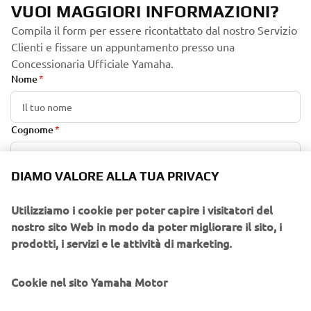
VUOI MAGGIORI INFORMAZIONI?
Compila il form per essere ricontattato dal nostro Servizio
Clienti e fissare un appuntamento presso una
Concessionaria Ufficiale Yamaha.
Nome
Cognome
DIAMO VALORE ALLA TUA PRIVACY
E-mail
Utilizziamo i cookie per poter capire i visitatori del
nostro sito Web in modo da poter migliorare il sito, i
Numero di telefono
prodotti, i servizi e le attività di marketing.
Orario preferito di ricontatto telefonico
Cookie nel sito Yamaha Motor
Indica una o più fasce orarie di preferenza