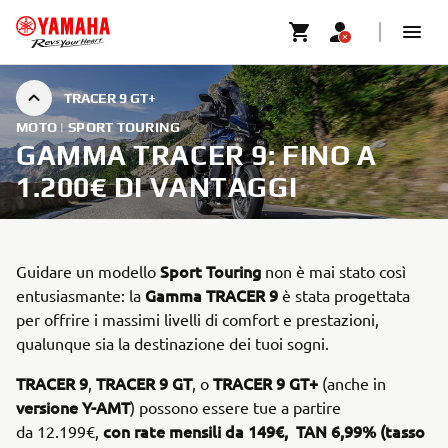
TRACER 9 GT+
MOTO | SPORT TOURING
GAMMA TRACER 9: FINO A
1.200€ DI VANTAGGI
Sport Touring
Guidare un modello
non è mai stato così
Gamma TRACER 9
entusiasmante: la
è stata progettata
per offrire i massimi livelli di comfort e prestazioni,
qualunque sia la destinazione dei tuoi sogni.
TRACER 9
TRACER 9 GT
TRACER 9 GT+
,
, o
(anche in
versione Y-AMT
)
possono essere tue a partire
con rate mensili da 149€, TAN 6,99% (tasso
da 12.199€,