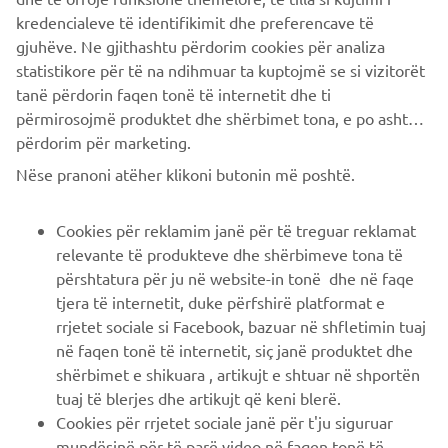
kredencialeve të identifikimit dhe preferencave të
Base sul Credito ai Consumatori" presso la rete di vendita
gjuhëve. Ne gjithashtu përdorim cookies për analiza
e sul sito www.santanderconsumer.it, sez. Trasparenza.
statistikore për të na ndihmuar ta kuptojmë se si vizitorët
Salvo approvazione di Santander Consumer Bank.
tanë përdorin faqen tonë të internetit dhe ti
përmirosojmë produktet dhe shërbimet tona, e po ashtu ti
përdorim për marketing.
CORPORATE
Nëse pranoni atëher klikoni butonin më poshtë.
B2B
Cookies për reklamim janë për të treguar reklamat
relevante të produkteve dhe shërbimeve tona të
PIÙ YAMAHA
përshtatura për ju në website-in tonë dhe në faqe
tjera të internetit, duke përfshirë platformat e
rrjetet sociale si Facebook, bazuar në shfletimin tuaj
SUPPORTO
në faqen tonë të internetit, siç janë produktet dhe
shërbimet e shikuara , artikujt e shtuar në shportën
tuaj të blerjes dhe artikujt që keni blerë.
NEWSLETTER
Cookies për rrjetet sociale janë për t'ju siguruar
Conoscerai in anteprima le ultime offerte, gli eventi speciali, le
mundësinë për të parë video në faqen tonë të