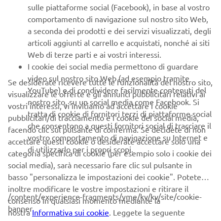
marketing diretto, compresi l'invio di informazioni
sulle piattaforme social (Facebook), in base al vostro
relative a prodotti e servizi, creazione del profilo del
comportamento di navigazione sul nostro sito Web,
cliente (ad esempio, attraverso l'analisi dei dati) e
a seconda dei prodotti e dei servizi visualizzati, degli
l'assistenza personale ai clienti, come, ad esempio,
articoli aggiunti al carrello e acquistati, nonché ai siti
newsletter, promozioni speciali, inviti ad eventi (test
Web di terze parti e ai vostri interessi.
drive e fiere)
I cookie dei social media permettono di guardare
video sul nostro sito Web (ad esempio tramite
Se desiderate ricevere tutte le funzionalità del nostro sito,
Se, in precedenza, hai già fornito i consensi a fini di
YouTube) e di condividere facilmente contenuti del
visualizzare le offerte e gli annunci pubblicitari relativi ai
marketing e desideri ritirarli, puoi modificarli accedendo al
nostro sito, su un social media come Facebook. Si
vostri interessi, vi invitiamo ad accettare i cookie
tuo Profilo
tratta di cookie di fornitori terzi di piattaforme social
MyYamaha
pubblicitari/di tracciamento e i cookie dei social media,
che consentono a questi fornitori social di tracciare il
facendo clic sul pulsante di conferma. Se decidete di non
Proseguendo, confermi di aver preso visione
vostro comportamento di navigazione su Internet e
accettare questi cookie o desiderate accettare solo una
dell’informativa privacy.
di utilizzarlo per i propri scopi.
categoria specifica di cookie (per esempio solo i cookie dei
social media), sarà necessario fare clic sul pulsante in
INVIA
basso "personalizza le impostazioni dei cookie". Potete
inoltre modificare le vostre impostazioni e ritirare il
/content/experience-fragments/yme/kv/kv/site/cookie-
consenso in qualsiasi momento mediante la
banner
nostra
Informativa sui cookie
. Leggete la seguente