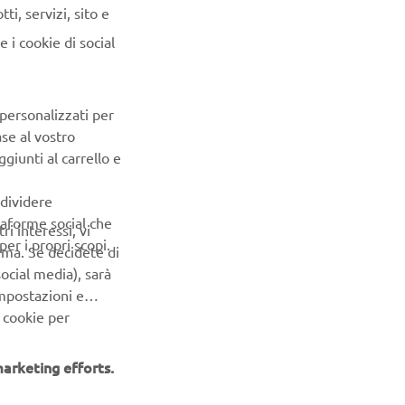
i, servizi, sito e
 i cookie di social
 personalizzati per
ase al vostro
giunti al carrello e
ndividere
ttaforme social che
ri interessi, vi
er i propri scopi.
erma. Se decidete di
ocial media), sarà
impostazioni e
 cookie per
arketing efforts.