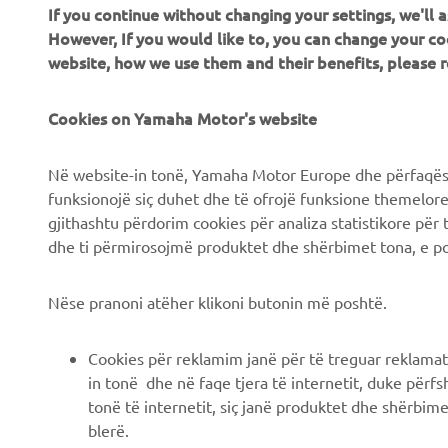
If you continue without changing your settings, we'll
CORPORATE
B2B
However, If you would like to, you can change your co
website, how we use them and their benefits, please
Chi siamo
Soluzioni di Business
News
Cookies on Yamaha Motor's website
NEO's Delivery
Eventi
Sistemi eBike
Në website-in tonë, Yamaha Motor Europe dhe përfaqësit
Stampa
Autorità
funksionojë siç duhet dhe të ofrojë funksione themelore, 
gjithashtu përdorim cookies për analiza statistikore për 
Brochures
Campi da golf
dhe ti përmirosojmë produktet dhe shërbimet tona, e po
Lavora con noi
Primi soccorritori
Lavora presso una
Scuole guida
Nëse pranoni atëher klikoni butonin më poshtë.
Concessionaria Ufficiale
Robotics
Yamaha
Cookies për reklamim janë për të treguar reklamat
Collaborazione
Diventa un rivenditore
in tonë dhe në faqe tjera të internetit, duke përfs
Informazioni tecniche per
tonë të internetit, siç janë produktet dhe shërbimet
Informativa sui diritti
rivenditori indipendenti
blerë.
umani