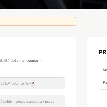
PR
bilità del concessionario
Mo
Pa
35 kW (patente A2)
Cambio manuale standard a 6 marce