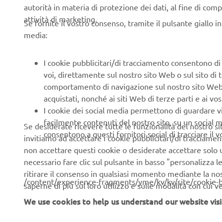
autorità in materia di protezione dei dati, al fine di comp
Consenso marketing
attività di marketing.
Se fornite il vostro consenso, tramite il pulsante giallo i
Accetto che i miei dati siano trattati per fin
media:
l'invio di informazioni relative a prodotti e se
(ad esempio, attraverso l'analisi dei dati) e l
I cookie pubblicitari/di tracciamento consentono di v
ad esempio, newsletter, promozioni speciali, i
voi, direttamente sul nostro sito Web o sul sito di 
comportamento di navigazione sul nostro sito Web, a 
Se, in precedenza, hai già fornito i consensi a fini 
acquistati, nonché ai siti Web di terze parti e ai vost
modificarli accedendo al tuo Profilo
MyYamaha
I cookie dei social media permettono di guardare 
facilmente contenuti del nostro sito, su un social m
Se desiderate ricevere tutte le funzionalità del nostro sito,
Proseguendo, confermi di aver preso visione dell’
consentono a questi fornitori social di tracciare il 
invitiamo ad accettare i cookie pubblicitari/di tracciamen
non accettare questi cookie o desiderate accettare solo u
necessario fare clic sul pulsante in basso "personalizza 
ritirare il consenso in qualsiasi momento mediante la no
PRENOTA UN TEST RIDE
/content/experience-fragments/yme/kv/kv/site/cookie-
saperne di più sul loro utilizzo e sulle modalità con cui 
We use cookies to help us understand our website visi