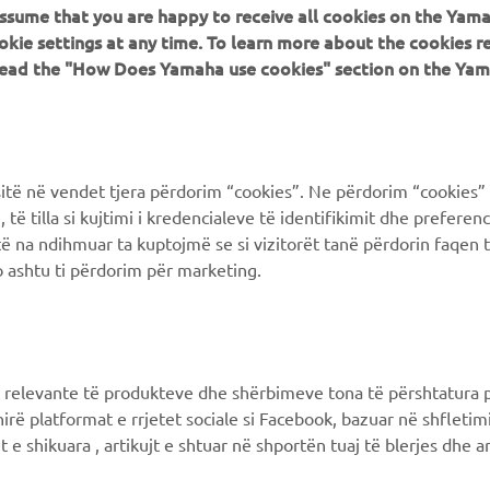
 assume that you are happy to receive all cookies on the Yam
PIÙ YAMAHA
SUPPORTO
okie settings at any time. To learn more about the cookies r
 read the "How Does Yamaha use cookies" section on the Yam
MyYamaha
FAQ
Yamaha Music
Supporto clienti
Yamaha Racing
Catalogo dei ricambi
ë në vendet tjera përdorim “cookies”. Ne përdorim “cookies” 
Yamaha Motor Global
Prenota la manutenzione
të tilla si kujtimi i kredencialeve të identifikimit dhe prefere
të na ndihmuar ta kuptojmë se si vizitorët tanë përdorin faqen t
Yamaha Blog
Concessionari ufficiali
 ashtu ti përdorim për marketing.
Applicazioni mobili
Gestione delle batterie
esauste
Differenziata prodotti
Yamaha
 relevante të produkteve dhe shërbimeve tona të përshtatura p
hirë platformat e rrjetet sociale si Facebook, bazuar në shfleti
 e shikuara , artikujt e shtuar në shportën tuaj të blerjes dhe ar