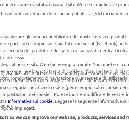
rendere come i visitatori usano il sito Web e di migliorare prodott
n basso, utilizzeremo anche i cookie pubblicitari/di tracciamento e
alità di marketing diretto, compresi
rvizi, creazione del profilo del cliente
'assistenza personale ai clienti, come,
isualizzare gli annunci pubblicitari dei nostri servizi e prodotti
nviti ad eventi (test drive e fiere)
terze parti, ad esempio sulle piattaforme social (Facebook), in b
seconda dei prodotti e dei servizi visualizzati, degli articoli ag
di marketing e desideri ritirarli, puoi
ri interessi.
video sul nostro sito Web (ad esempio tramite YouTube) e di co
edia come Facebook. Si tratta di cookie di fornitori terzi di pia
 visualizzare le offerte e gli annunci pubblicitari relativi ai vost
informativa privacy.
vostro comportamento di navigazione su Internet e di utilizzarlo p
to e i cookie dei social media, facendo clic sul pulsante di conf
na categoria specifica di cookie (per esempio solo i cookie dei s
le impostazioni dei cookie". Potete inoltre modificare le vostre 
stra
Informativa sui cookie
. Leggete la seguente informativa sui
banner
vengono impiegati.
tors so we can improve our website, products, services and m