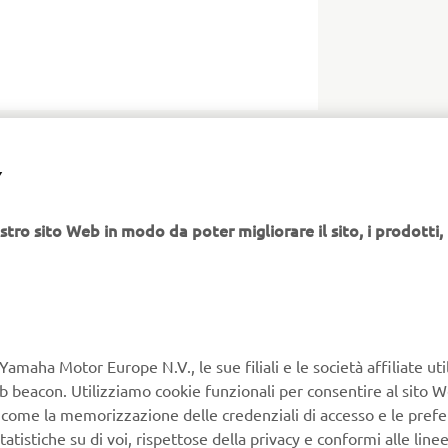
Y
R IL MARKETING
stro sito Web in modo da poter migliorare il sito, i prodotti, i
ui:
Informativa sulla Privacy.
 personali per profilare le mie
Yamaha Motor Europe N.V., le sue filiali e le società affiliate uti
erenze e i miei interessi per
Web beacon. Utilizziamo cookie funzionali per consentire al sito 
otor e le comunicazioni tramite e-
, come la memorizzazione delle credenziali di accesso e le prefe
tatistiche su di voi, rispettose della privacy e conformi alle line