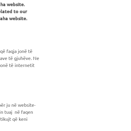
aha website.
NEWSLETTER
elated to our
aha website.
Conoscerai in anteprima le ultime offerte, gli eventi speciali, le
nuove uscite e molto altro
ISCRIVITI
që faqja jonë të
ncave të gjuhëve. Ne
Leggi la nostra Informativa sulla privacy per sapere come
onë të internetit
trattiamo i tuoi dati personali:
Informativa sulla Privacy
ër ju në website-
min tuaj në faqen
tikujt që keni