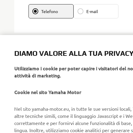
Telefono
E-mail
DIAMO VALORE ALLA TUA PRIVAC
CONSENSO ALLA PRIVACY PE
DIRETTO
Utilizziamo i cookie per poter capire i visitatori del no
attività di marketing.
Prendi visione dell’informativa privacy cliccando q
Cookie nel sito Yamaha Motor
Consenso alla profilazione
Accetto che Yamaha Motor utilizzi i miei dati
Nel sito yamaha-motor.eu, in tutte le sue versioni locali, 
abitudini di consumo e analizzare le mie pref
altre tecniche simili, come il linguaggio Javascript e i 
personalizzare i contenuti del sito Yamaha M
correttamente e per fornirvi alcune funzionalità di base
mail
lingua. Inoltre, utilizziamo cookie analitici per generare s