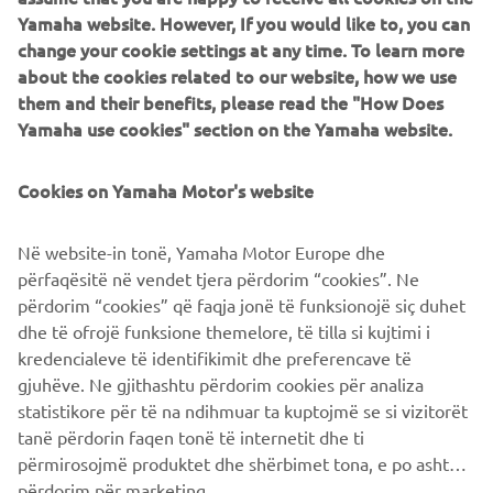
Yamaha website. However, If you would like to, you can
change your cookie settings at any time. To learn more
about the cookies related to our website, how we use
them and their benefits, please read the "How Does
Yamaha use cookies" section on the Yamaha website.
"Super 7"
Cookies on Yamaha Motor's website
By JvB-moto, 2015
Scopri di più
Në website-in tonë, Yamaha Motor Europe dhe
përfaqësitë në vendet tjera përdorim “cookies”. Ne
përdorim “cookies” që faqja jonë të funksionojë siç duhet
dhe të ofrojë funksione themelore, të tilla si kujtimi i
XSR700 MODELLO DI SERIE
kredencialeve të identifikimit dhe preferencave të
gjuhëve. Ne gjithashtu përdorim cookies për analiza
statistikore për të na ndihmuar ta kuptojmë se si vizitorët
tanë përdorin faqen tonë të internetit dhe ti
përmirosojmë produktet dhe shërbimet tona, e po ashtu ti
përdorim për marketing.