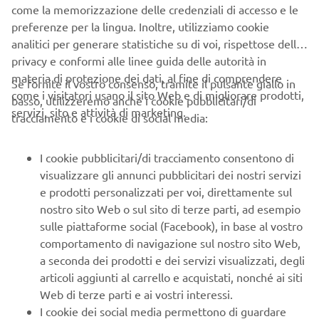
come la memorizzazione delle credenziali di accesso e le
By Rough Crafts, 2018
preferenze per la lingua. Inoltre, utilizziamo cookie
Scopri di più
analitici per generare statistiche su di voi, rispettose della
privacy e conformi alle linee guida delle autorità in
materia di protezione dei dati, al fine di comprendere
Se fornite il vostro consenso, tramite il pulsante giallo in
come i visitatori usano il sito Web e di migliorare prodotti,
basso, utilizzeremo anche i cookie pubblicitari/di
servizi, sito e attività di marketing.
tracciamento e i cookie di social media:
I cookie pubblicitari/di tracciamento consentono di
visualizzare gli annunci pubblicitari dei nostri servizi
e prodotti personalizzati per voi, direttamente sul
nostro sito Web o sul sito di terze parti, ad esempio
sulle piattaforme social (Facebook), in base al vostro
comportamento di navigazione sul nostro sito Web,
"Otokomae"
a seconda dei prodotti e dei servizi visualizzati, degli
By AD HOC Café Racer, 2016
articoli aggiunti al carrello e acquistati, nonché ai siti
Scopri di più
Web di terze parti e ai vostri interessi.
I cookie dei social media permettono di guardare