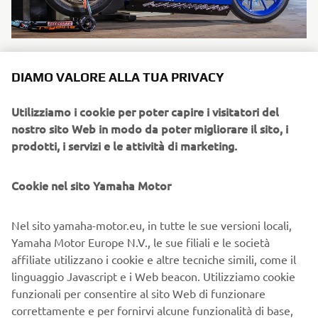
"Workhorse"
DIAMO VALORE ALLA TUA PRIVACY
By Workhorse Speed Shop, 2018
Scopri di più
Utilizziamo i cookie per poter capire i visitatori del
nostro sito Web in modo da poter migliorare il sito, i
prodotti, i servizi e le attività di marketing.
Cookie nel sito Yamaha Motor
Nel sito yamaha-motor.eu, in tutte le sue versioni locali,
Yamaha Motor Europe N.V., le sue filiali e le società
affiliate utilizzano i cookie e altre tecniche simili, come il
linguaggio Javascript e i Web beacon. Utilizziamo cookie
funzionali per consentire al sito Web di funzionare
"Double-style"
correttamente e per fornirvi alcune funzionalità di base,