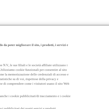
 da poter migliorare il sito, i prodotti, i servizi e
.V., le sue filiali e le società affiliate utilizzano i
Utilizziamo cookie funzionali per consentire al sito
come la memorizzazione delle credenziali di accesso e
tatistiche su di voi, rispettose della privacy e
fine di comprendere come i visitatori usano il sito Web
o anche i cookie pubblicitari/di tracciamento e i cookie
i pubblicitari dei nostri servizi e prodotti