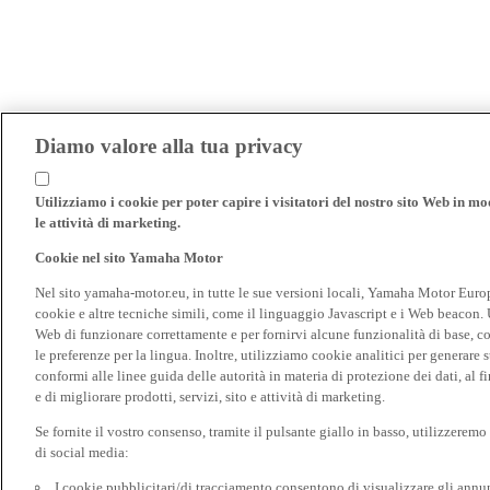
Diamo valore alla tua privacy
Utilizziamo i cookie per poter capire i visitatori del nostro sito Web in modo
le attività di marketing.
Cookie nel sito Yamaha Motor
Nel sito yamaha-motor.eu, in tutte le sue versioni locali, Yamaha Motor Europe N
cookie e altre tecniche simili, come il linguaggio Javascript e i Web beacon. 
Web di funzionare correttamente e per fornirvi alcune funzionalità di base, 
le preferenze per la lingua. Inoltre, utilizziamo cookie analitici per generare s
conformi alle linee guida delle autorità in materia di protezione dei dati, al 
e di migliorare prodotti, servizi, sito e attività di marketing.
Se fornite il vostro consenso, tramite il pulsante giallo in basso, utilizzerem
di social media:
I cookie pubblicitari/di tracciamento consentono di visualizzare gli annunc