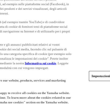
rti, ad esempio sulle piattaforme social (Facebook), in
 prodotti e dei servizi visualizzati, degli articoli
teressi.
eb (ad esempio tramite YouTube) e di condividere
ta di cookie di fornitori terzi di piattaforme social
i navigazione su Internet e di utilizzarlo per i propri
rte e gli annunci pubblicitari relativi ai vostri
cookie dei social media, facendo clic sul pulsante di
olo una categoria specifica di cookie (per esempio solo
rsonalizza le impostazioni dei cookie". Potete inoltre
 mediante la nostra
Informativa sui cookie
. Leggete
le modalità con cui vengono impiegati.
Impostazioni
ve our website, products, services and marketing
happy to receive all cookies on the Yamaha website.
time. To learn more about the cookies related to our
amaha use cookies" section on the Yamaha website.