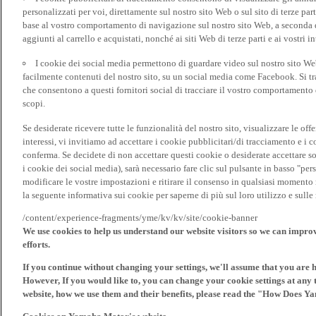
personalizzati per voi, direttamente sul nostro sito Web o sul sito di terze pa
base al vostro comportamento di navigazione sul nostro sito Web, a seconda dei
aggiunti al carrello e acquistati, nonché ai siti Web di terze parti e ai vostri in
I cookie dei social media permettono di guardare video sul nostro sito W
facilmente contenuti del nostro sito, su un social media come Facebook. Si trat
che consentono a questi fornitori social di tracciare il vostro comportamento d
scopi.
Se desiderate ricevere tutte le funzionalità del nostro sito, visualizzare le offe
interessi, vi invitiamo ad accettare i cookie pubblicitari/di tracciamento e i 
conferma. Se decidete di non accettare questi cookie o desiderate accettare s
i cookie dei social media), sarà necessario fare clic sul pulsante in basso "pe
modificare le vostre impostazioni e ritirare il consenso in qualsiasi momento
la seguente informativa sui cookie per saperne di più sul loro utilizzo e sul
/content/experience-fragments/yme/kv/kv/site/cookie-banner
We use cookies to help us understand our website visitors so we can impro
efforts.
If you continue without changing your settings, we'll assume that you are 
However, If you would like to, you can change your cookie settings at any 
website, how we use them and their benefits, please read the "How Does Y