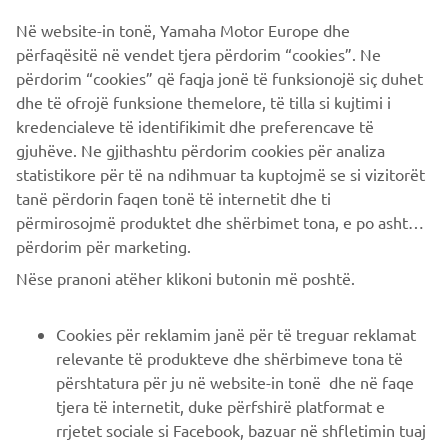
componenti servono proprio a una verifica ulteriore e
Në website-in tonë, Yamaha Motor Europe dhe
definitiva finale degli aspetti precedentemente
përfaqësitë në vendet tjera përdorim “cookies”. Ne
menzionati. L'obiettivo era prendere una XSR900 di serie
përdorim “cookies” që faqja jonë të funksionojë siç duhet
e trasformarla nella XR9 Carbona con un kit plug-and-play
dhe të ofrojë funksione themelore, të tilla si kujtimi i
senza apportare modifiche al telaio.
kredencialeve të identifikimit dhe preferencave të
gjuhëve. Ne gjithashtu përdorim cookies për analiza
statistikore për të na ndihmuar ta kuptojmë se si vizitorët
tanë përdorin faqen tonë të internetit dhe ti
përmirosojmë produktet dhe shërbimet tona, e po ashtu ti
përdorim për marketing.
CORPORATE
Nëse pranoni atëher klikoni butonin më poshtë.
B2B
Cookies për reklamim janë për të treguar reklamat
relevante të produkteve dhe shërbimeve tona të
PIÙ YAMAHA
përshtatura për ju në website-in tonë dhe në faqe
tjera të internetit, duke përfshirë platformat e
rrjetet sociale si Facebook, bazuar në shfletimin tuaj
SUPPORTO