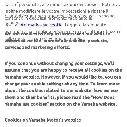
Abbiamo avuto diverse idee anche per quanto riguarda il
basso "personalizza le impostazioni dei cookie". Potete
serbatoio del carburante e la sella, mantenendo la forma
inoltre modificare le vostre impostazioni e ritirare il
/content/experience-fragments/yme/kv/kv/site/cookie-
"Peanut" e il tipo di targa del modello Flat Tracker.
consenso in qualsiasi momento mediante la
banner
nostra
Informativa sui cookie
. Leggete la seguente
Dopo i primi schizzi abbiamo fatto delle scelte e utilizzato
informativa sui cookie per saperne di più sul loro utilizzo e
We use cookies to help us understand our website
la modellazione Maya per creare un modello poligonale. In
sulle modalità con cui vengono impiegati.
visitors so we can improve our website, products,
questa fase abbiamo avuto la possibilità di farci un'idea
services and marketing efforts.
abbastanza chiara delle proporzioni della moto in 3D e
della fisionomia che questa stava assumendo. La vista
anteriore 3/4, ci ricordava un Pitbull con forti spalle
If you continue without changing your settings, we'll
muscolose (il serbatoio del carburante) e la struttura
assume that you are happy to receive all cookies on the
incurvata dava l'impressione di forza.
Yamaha website. However, If you would like to, you can
change your cookie settings at any time. To learn more
Successivamente, abbiamo iniziato con la progettazione
about the cookies related to our website, how we use
CAD per creare dei modelli di tutti componenti,
them and their benefits, please read the "How Does
utilizzando le parti digitalizzate della XSR900 come
Yamaha use cookies" section on the Yamaha website.
riferimento. L'obiettivo di questo processo è quello di
creare dei modelli CAD di alta qualità, per garantire il
Cookies on Yamaha Motor's website
fitting corretto e l'aspetto finale di tutti i componenti. A
conclusione dello stesso, le stampe 3D di tutti i