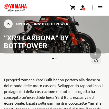
XR9 "CARBONA" BY BOTTPOWER
"XR9 CARBONA" BY
BOTTPOWER
PROSSIM
1
/
2
I progetti Yamaha Yard Built hanno portato alla rinascita
del mondo delle moto custom. Sviluppando rapporti con i
protagonisti della costruzione di moto, il progetto ha
concepito un'incredibile linea Yard Built esclusiva ed
eccezionale, basata sulla gamma di motociclette Yamaha
Sport Heritage. I leggendari costruttori di tutto il mondo