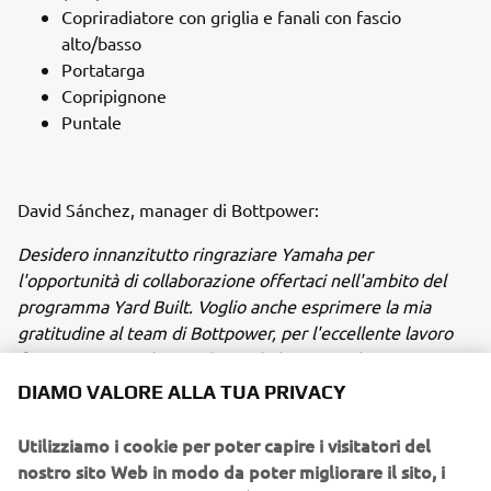
Copriradiatore con griglia e fanali con fascio
alto/basso
Portatarga
Copripignone
Puntale
David Sánchez, manager di Bottpower:
Desidero innanzitutto ringraziare Yamaha per
l'opportunità di collaborazione offertaci nell'ambito del
programma Yard Built. Voglio anche esprimere la mia
gratitudine al team di Bottpower, per l'eccellente lavoro
fatto, progettando e realizzando la XR9 Carbona.
DIAMO VALORE ALLA TUA PRIVACY
La partecipazione al programma Yard Built ci metteva
davanti a due grandi sfide. La prima era quella di
Utilizziamo i cookie per poter capire i visitatori del
progettare una moto "cool" e veloce e la seconda quella di
nostro sito Web in modo da poter migliorare il sito, i
creare un kit "plug-and-play", facile da produrre, per