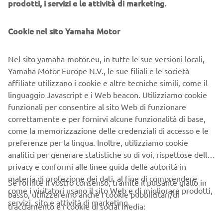
prodotti, i servizi e le attività di marketing.
permettere ai proprietari di Yamaha XSR900 o CP3, di
trasformare la propria moto in un XR9.
Cookie nel sito Yamaha Motor
Vedendo i risultati ottenuti siamo estremamente
soddisfatti perché pensiamo di aver raggiunto entrambi gli
Nel sito yamaha-motor.eu, in tutte le sue versioni locali,
obiettivi. Il kit è già in produzione e abbiamo già realizzato
Yamaha Motor Europe N.V., le sue filiali e le società
diverse unità per alcuni dei nostri concessionari e per i
affiliate utilizzano i cookie e altre tecniche simili, come il
clienti con i quali siamo a più stretto contatto.
linguaggio Javascript e i Web beacon. Utilizziamo cookie
funzionali per consentire al sito Web di funzionare
Inoltre, abbiamo sviluppato alcuni componenti che
correttamente e per fornirvi alcune funzionalità di base,
possono essere montati su qualsiasi XSR o CP3, come il
come la memorizzazione delle credenziali di accesso e le
copripignone, il portatarga e il puntale.
preferenze per la lingua. Inoltre, utilizziamo cookie
analitici per generare statistiche su di voi, rispettose della
privacy e conformi alle linee guida delle autorità in
Hugo van Waaijen, senior designer:
materia di protezione dei dati, al fine di comprendere
Se fornite il vostro consenso, tramite il pulsante giallo in
come i visitatori usano il sito Web e di migliorare prodotti,
Il problema più grande era quello di riuscire a modificare il
basso, utilizzeremo anche i cookie pubblicitari/di
servizi, sito e attività di marketing.
design della XR1 (il modello precedente di Bottpower
tracciamento e i cookie di social media:
dall'estetica Flat Track) per creare qualcosa di nuovo.