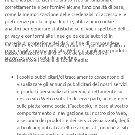
Cristian Barelli, Marketing Coordinator di Yamaha Motor
correttamente e per fornirvi alcune funzionalità di base,
Europe".
come la memorizzazione delle credenziali di accesso e le
preferenze per la lingua. Inoltre, utilizziamo cookie
Con l’obiettivo di ottenere più velocità in rettilineo,
analitici per generare statistiche su di voi, rispettose della
Roderick ha tagliato e allungato il telaio, rinunciando a
privacy e conformi alle linee guida delle autorità in
molti componenti standard con l'eccezione del motore
materia di protezione dei dati, al fine di comprendere
Se fornite il vostro consenso, tramite il pulsante giallo in
originale, ricco di coppia. Una serie di pezzi unici, creati
come i visitatori usano il sito Web e di migliorare prodotti,
basso, utilizzeremo anche i cookie pubblicitari/di
artigianalmente, ne definiscono l’eccezionale carattere
servizi, sito e attività di marketing.
tracciamento e i cookie di social media:
Racing. Cover motore, prese d'aria, sella e serbatoio su
misura confermano che questa Yard Built è nata per le alte
velocità, strizzando così l'occhio al fratello spirituale:
I cookie pubblicitari/di tracciamento consentono di
l'orologio “Son of Time” di TW Steel. Lo scarico Nozem
visualizzare gli annunci pubblicitari dei nostri servizi
garantisce la giusta e ringhiosa colonna sonora, mentre i
e prodotti personalizzati per voi, direttamente sul
magnifici e leggeri cerchi in carbonio Dymag riducono il
nostro sito Web o sul sito di terze parti, ad esempio
peso del mezzo, aumentandone di conseguenza anche la
sulle piattaforme social (Facebook), in base al vostro
potenza.
comportamento di navigazione sul nostro sito Web,
a seconda dei prodotti e dei servizi visualizzati, degli
articoli aggiunti al carrello e acquistati, nonché ai siti
Web di terze parti e ai vostri interessi.