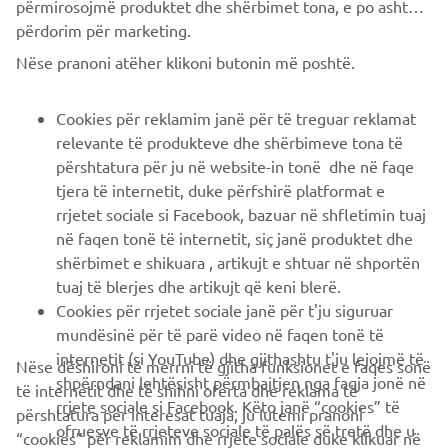
përmirosojmë produktet dhe shërbimet tona, e po ashtu ti
përdorim për marketing.
CORPORATE
Nëse pranoni atëher klikoni butonin më poshtë.
B2B
Cookies për reklamim janë për të treguar reklamat
relevante të produkteve dhe shërbimeve tona të
PIÙ YAMAHA
përshtatura për ju në website-in tonë dhe në faqe
tjera të internetit, duke përfshirë platformat e
rrjetet sociale si Facebook, bazuar në shfletimin tuaj
SUPPORTO
në faqen tonë të internetit, siç janë produktet dhe
shërbimet e shikuara , artikujt e shtuar në shportën
tuaj të blerjes dhe artikujt që keni blerë.
NEWSLETTER
Cookies për rrjetet sociale janë për t'ju siguruar
Conoscerai in anteprima le ultime offerte, gli eventi speciali, le
mundësinë për të parë video në faqen tonë të
nuove uscite e molto altro
internetit (si YouTube) dhe gjithashtu t'ju lejojmë të
Nëse dëshironi të merrni të gjitha funksionet e faqes sonë
shpërndani lehtësisht përmbajtjen nga faqja jonë në
të internetit dhe të shihni oferta dhe reklama të
rrjete sociale si Facebook. Këto janë “cookies” të
përshtatura për interesat tuaja, ju lutemi pranoni
ofruesve të rrjeteve sociale të palës së tretë dhe u
“cookies” për reklamim dhe rrjete sociale duke klikuar në