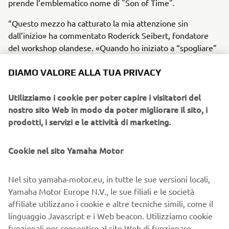
prende l’emblematico nome di "Son of Time".
“Questo mezzo ha catturato la mia attenzione sin
dall’inizio» ha commentato Roderick Seibert, fondatore
del workshop olandese. «Quando ho iniziato a “spogliare”
la XV950 dei primi pezzi, ero davvero entusiasta di quello
che avrei potuto ottenere. Anche con TW Steel è scoccata
DIAMO VALORE ALLA TUA PRIVACY
la scintilla. Le nostre idee, nate da background
completamente differenti, hanno fatto sì che questo
Utilizziamo i cookie per poter capire i visitatori del
concept si distinguesse grazie a numerosi dettagli
nostro sito Web in modo da poter migliorare il sito, i
esclusivi. Per questo sono molto orgoglioso del risultato
prodotti, i servizi e le attività di marketing.
ottenuto”
Cookie nel sito Yamaha Motor
Nel sito yamaha-motor.eu, in tutte le sue versioni locali,
"Sulla base della nostra bicilindrica, Roderick è riuscito a
Yamaha Motor Europe N.V., le sue filiali e le società
dar vita ad una Special dalla personalità originale. "Son of
affiliate utilizzano i cookie e altre tecniche simili, come il
Time" mostra lo stile unico di Numbnut Motorcycles,
linguaggio Javascript e i Web beacon. Utilizziamo cookie
conservando l'anima della bobber giapponese» commenta
funzionali per consentire al sito Web di funzionare