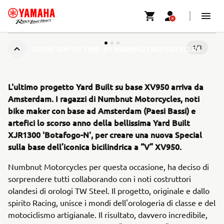
1
/
3
XV950 'SON OF TIME' BY NUMBNUT MOTORCYCLES
L'ultimo progetto Yard Built su base XV950 arriva da
Amsterdam. I ragazzi di Numbnut Motorcycles, noti
bike maker con base ad Amsterdam (Paesi Bassi) e
artefici lo scorso anno della bellissima Yard Built
XJR1300 'Botafogo-N', per creare una nuova Special
sulla base dell’iconica bicilindrica a “V” XV950.
Numbnut Motorcycles per questa occasione, ha deciso di
sorprendere tutti collaborando con i noti costruttori
olandesi di orologi TW Steel. Il progetto, originale e dallo
spirito Racing, unisce i mondi dell'orologeria di classe e del
motociclismo artigianale. Il risultato, davvero incredibile,