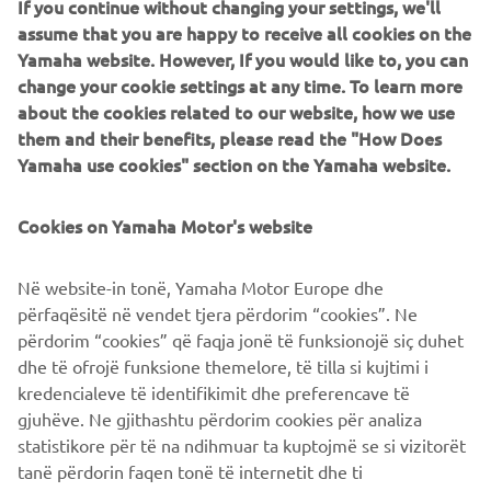
If you continue without changing your settings, we'll
Motogadget Pro e il faro anteriore a LED disegnato da
assume that you are happy to receive all cookies on the
Baja identificano infine la linea da vera Racing di questo
Yamaha website. However, If you would like to, you can
incredibile mezzo.
change your cookie settings at any time. To learn more
about the cookies related to our website, how we use
them and their benefits, please read the "How Does
Yamaha use cookies" section on the Yamaha website.
Cookies on Yamaha Motor's website
Në website-in tonë, Yamaha Motor Europe dhe
përfaqësitë në vendet tjera përdorim “cookies”. Ne
përdorim “cookies” që faqja jonë të funksionojë siç duhet
dhe të ofrojë funksione themelore, të tilla si kujtimi i
kredencialeve të identifikimit dhe preferencave të
gjuhëve. Ne gjithashtu përdorim cookies për analiza
statistikore për të na ndihmuar ta kuptojmë se si vizitorët
tanë përdorin faqen tonë të internetit dhe ti