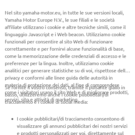
have been building beautiful custom machines as it
roCkS!bikes since 2013, incorporating their trademark
Nel sito yamaha-motor.eu, in tutte le sue versioni locali,
monocoque tank, seat and tail unit into each build.
Yamaha Motor Europe N.V., le sue filiali e le società
affiliate utilizzano i cookie e altre tecniche simili, come il
linguaggio Javascript e i Web beacon. Utilizziamo cookie
funzionali per consentire al sito Web di funzionare
correttamente e per fornirvi alcune funzionalità di base,
For their latest Yard Built creation Osvaldo and Alex set
come la memorizzazione delle credenziali di accesso e le
out to give the VMAX an entirely new image, enhancing
preferenze per la lingua. Inoltre, utilizziamo cookie
and exploiting its drag racing capabilities. As with all their
analitici per generare statistiche su di voi, rispettose della
builds, the ‘CS_07 Gasoline’ gets the trademark
privacy e conformi alle linee guida delle autorità in
monocoque unit, although as the VMAX fuel tank is
materia di protezione dei dati, al fine di comprendere
Se fornite il vostro consenso, tramite il pulsante giallo in
located under the seat, the unit features a false fuel tank.
come i visitatori usano il sito Web e di migliorare prodotti,
basso, utilizzeremo anche i cookie pubblicitari/di
The unit is hand crafted from metal sheet and gives the
servizi, sito e attività di marketing.
tracciamento e i cookie di social media:
bike a sleeker, slimmer and sportier profile with a retro
style.
I cookie pubblicitari/di tracciamento consentono di
The drag racer influence is clear to see with the massive
visualizzare gli annunci pubblicitari dei nostri servizi
slick rear Mickey Thomson tyre and handmade stainless
e prodotti personalizzati per voi, direttamente sul