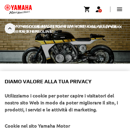
THE MONOCOQUE MASTERS FROM PORTUGAL ARE BACK
|
IT ROCKS!BIKES RETURN WITH THE YARD BUILT VMAX
1 FEBBRAIO 2016
‘CS_07 GASOLINE’
IT ROCKS!BIKES RETURN
DIAMO VALORE ALLA TUA PRIVACY
WITH THE YARD BUILT VMAX
‘CS_07 GASOLINE’
Utilizziamo i cookie per poter capire i visitatori del
nostro sito Web in modo da poter migliorare il sito, i
The monocoque masters from Portugal are back to kick
prodotti, i servizi e le attività di marketing.
off 2016 in style with their third Yard Built project, based
on the legendary Yamaha VMAX. The Portuguese duo
Cookie nel sito Yamaha Motor
from Oporto, Alexandre Santos and Osvaldo Coutinho,