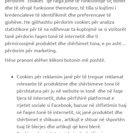
PIÙ YAMAHA
përdorim “cookies” që faqja jonë të funksionojë siç duhet
dhe të ofrojë funksione themelore, të tilla si kujtimi i
kredencialeve të identifikimit dhe preferencave të
SUPPORTO
gjuhëve. Ne gjithashtu përdorim cookies për analiza
statistikore për të na ndihmuar ta kuptojmë se si vizitorët
tanë përdorin faqen tonë të internetit dhe ti
NEWSLETTER
përmirosojmë produktet dhe shërbimet tona, e po ashtu ti
përdorim për marketing.
Conoscerai in anteprima le ultime offerte, gli eventi speciali, le
nuove uscite e molto altro
Nëse pranoni atëher klikoni butonin më poshtë.
Cookies për reklamim janë për të treguar reklamat
relevante të produkteve dhe shërbimeve tona të
ISCRIVITI
përshtatura për ju në website-in tonë dhe në faqe
tjera të internetit, duke përfshirë platformat e
Leggi la nostra Informativa sulla privacy per sapere come
rrjetet sociale si Facebook, bazuar në shfletimin tuaj
trattiamo i tuoi dati personali:
Informativa sulla Privacy
në faqen tonë të internetit, siç janë produktet dhe
shërbimet e shikuara , artikujt e shtuar në shportën
Italy (Italian)
tuaj të blerjes dhe artikujt që keni blerë.