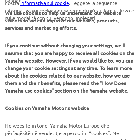
banner
nostra
Informativa sui cookie
. Leggete la seguente
The build was completed at the end of 2015, the last of
informativa sui cookie per saperne di più sul loro utilizzo e
We use cookies to help us understand our website
the year to celebrate 30 years of the VMAX. To mark the
sulle modalità con cui vengono impiegati.
visitors so we can improve our website, products,
milestone a classic paint job was used to finish the bike.
services and marketing efforts.
Taken from the 70s, the white, black and yellow colour
scheme is pure icon, celebrating not just 30 years of the
VMAX, but also 60 years of Yamaha! The bike was
If you continue without changing your settings, we'll
airbrushed and then gloss varnished in house by the
assume that you are happy to receive all cookies on the
builders.
Yamaha website. However, If you would like to, you can
change your cookie settings at any time. To learn more
about the cookies related to our website, how we use
them and their benefits, please read the "How Does
Yamaha use cookies" section on the Yamaha website.
CORPORATE
Cookies on Yamaha Motor's website
B2B
Në website-in tonë, Yamaha Motor Europe dhe
përfaqësitë në vendet tjera përdorim “cookies”. Ne