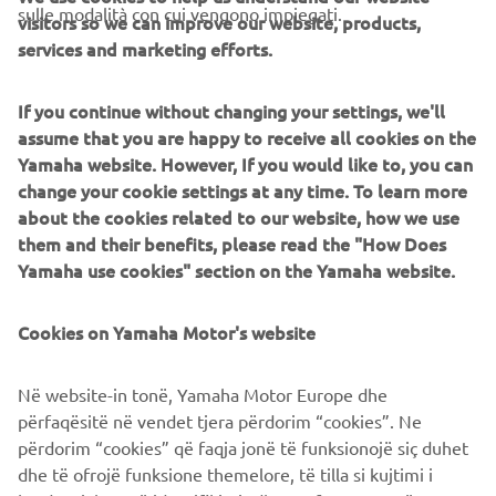
sulle modalità con cui vengono impiegati.
visitors so we can improve our website, products,
services and marketing efforts.
SUPPORTO
If you continue without changing your settings, we'll
assume that you are happy to receive all cookies on the
NEWSLETTER
Yamaha website. However, If you would like to, you can
Conoscerai in anteprima le ultime offerte, gli eventi speciali, le
change your cookie settings at any time. To learn more
nuove uscite e molto altro
about the cookies related to our website, how we use
them and their benefits, please read the "How Does
Yamaha use cookies" section on the Yamaha website.
ISCRIVITI
Cookies on Yamaha Motor's website
Leggi la nostra Informativa sulla privacy per sapere come
Në website-in tonë, Yamaha Motor Europe dhe
trattiamo i tuoi dati personali:
Informativa sulla Privacy
përfaqësitë në vendet tjera përdorim “cookies”. Ne
përdorim “cookies” që faqja jonë të funksionojë siç duhet
Italy (Italian)
dhe të ofrojë funksione themelore, të tilla si kujtimi i