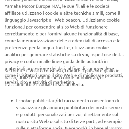
Yamaha Motor Europe N.V., le sue filiali e le società
affiliate utilizzano i cookie e altre tecniche simili, come il
linguaggio Javascript e i Web beacon. Utilizziamo cookie
funzionali per consentire al sito Web di funzionare
Inspired by the MotoGP-winning YZR-M1 machinery
correttamente e per fornirvi alcune funzionalità di base,
currently being raced by Valentino Rossi and Jorge
come la memorizzazione delle credenziali di accesso e le
Lorenzo, the high specification YZF-R1M offers private
preferenze per la lingua. Inoltre, utilizziamo cookie
riders and race teams the opportunity to experience the
analitici per generare statistiche su di voi, rispettose della
latest factory bike technology.
privacy e conformi alle linee guida delle autorità in
materia di protezione dei dati, al fine di comprendere
Se fornite il vostro consenso, tramite il pulsante giallo in
Both the 2015 and 2016 editions of the YZF-R1M were
come i visitatori usano il sito Web e di migliorare prodotti,
basso, utilizzeremo anche i cookie pubblicitari/di
sold out within a short time, and for 2017 all interested
servizi, sito e attività di marketing.
tracciamento e i cookie di social media:
riders and teams are advised to make their reservation at:
https://r1m.yamaha-motor.eu/
I cookie pubblicitari/di tracciamento consentono di
2017 Yamaha Racing Experience (YRE) for YZF-R1M
visualizzare gli annunci pubblicitari dei nostri servizi
owners
e prodotti personalizzati per voi, direttamente sul
nostro sito Web o sul sito di terze parti, ad esempio
All customers who purchase the 2017 YZF-R1M are also
sulle piattaforme social (Facebook), in base al vostro
invited to attend the 2-day long exclusive Yamaha Racing