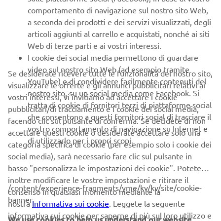
comportamento di navigazione sul nostro sito Web,
Experience that will be held in summer 2017 at some of
a seconda dei prodotti e dei servizi visualizzati, degli
Europe's most famous racetracks. This once in a lifetime
articoli aggiunti al carrello e acquistati, nonché ai siti
experience will cover all key aspects of race bike
Web di terze parti e ai vostri interessi.
preparation and set up, and will include classroom and on-
I cookie dei social media permettono di guardare
track tuition from current and former racing stars.
video sul nostro sito Web (ad esempio tramite
Se desiderate ricevere tutte le funzionalità del nostro sito,
More information about can be found
YouTube) e di condividere facilmente contenuti del
visualizzare le offerte e gli annunci pubblicitari relativi ai
at:
https://yre.yamaha-motor.eu
nostro sito, su un social media come Facebook. Si
vostri interessi, vi invitiamo ad accettare i cookie
tratta di cookie di fornitori terzi di piattaforme social
pubblicitari/di tracciamento e i cookie dei social media,
che consentono a questi fornitori social di tracciare il
facendo clic sul pulsante di conferma. Se decidete di non
vostro comportamento di navigazione su Internet e
accettare questi cookie o desiderate accettare solo una
di utilizzarlo per i propri scopi.
categoria specifica di cookie (per esempio solo i cookie dei
social media), sarà necessario fare clic sul pulsante in
CORPORATE
basso "personalizza le impostazioni dei cookie". Potete
inoltre modificare le vostre impostazioni e ritirare il
/content/experience-fragments/yme/kv/kv/site/cookie-
B2B
consenso in qualsiasi momento mediante la
banner
nostra
Informativa sui cookie
. Leggete la seguente
informativa sui cookie per saperne di più sul loro utilizzo e
PIÙ YAMAHA
We use cookies to help us understand our website