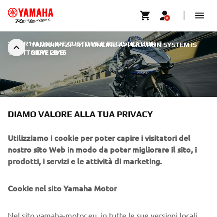
YZF-R1M ONLINE CUSTOMER REGISTRATION
|
YAMAHA YZF-R1M ONLINE APPLICATION SYSTEM IS
12 OTTOBRE 2016
NOW LIVE!
DIAMO VALORE ALLA TUA PRIVACY
YAMAHA YZF-R1M ONLINE
Utilizziamo i cookie per poter capire i visitatori del
APPLICATION SYSTEM IS
nostro sito Web in modo da poter migliorare il sito, i
NOW LIVE!
prodotti, i servizi e le attività di marketing.
The Yamaha YZF-R1M online application system went live
Cookie nel sito Yamaha Motor
at 2pm on Tuesday 11th October 2016, and Yamaha is now
accepting reservations for the 2017 edition of this
exclusive and limited edition track and race bike.
Nel sito yamaha-motor.eu, in tutte le sue versioni locali,