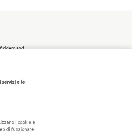
f riders and
rld of
 servizi e le
-1, a 3-
r, is 40%
he
lizzano i cookie e
ve RiDE®
Web di funzionare
ight