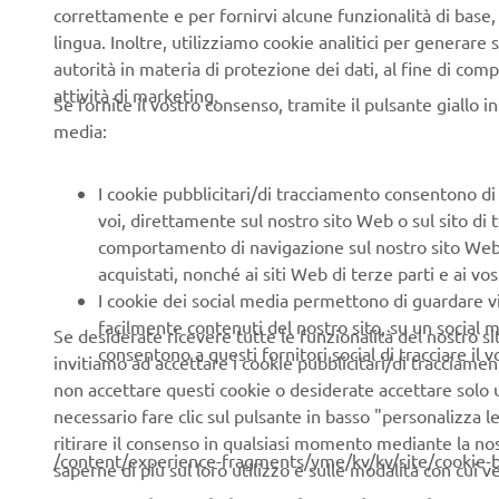
correttamente e per fornirvi alcune funzionalità di base
handlebar l
lingua. Inoltre, utilizziamo cookie analitici per generare s
handlebar l
autorità in materia di protezione dei dati, al fine di comp
Stable, ea
attività di marketing.
Se fornite il vostro consenso, tramite il pulsante giallo i
Even with t
media:
will apprec
them. So th
I cookie pubblicitari/di tracciamento consentono di v
proven in t
voi, direttamente sul nostro sito Web o sul sito di 
Very pract
comportamento di navigazione sul nostro sito Web, a 
The clear, 
acquistati, nonché ai siti Web di terze parti e ai vost
informed of
I cookie dei social media permettono di guardare 
practical w
facilmente contenuti del nostro sito, su un social m
Se desiderate ricevere tutte le funzionalità del nostro sito,
mats and a
consentono a questi fornitori social di tracciare il 
invitiamo ad accettare i cookie pubblicitari/di tracciamen
– and for s
non accettare questi cookie o desiderate accettare solo u
necessario fare clic sul pulsante in basso "personalizza 
ritirare il consenso in qualsiasi momento mediante la no
/content/experience-fragments/yme/kv/kv/site/cookie-
saperne di più sul loro utilizzo e sulle modalità con cui 
We use cookies to help us understand our website visi