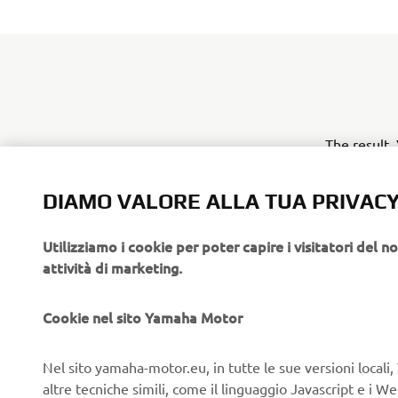
The result,
families to
enjoyment.
DIAMO VALORE ALLA TUA PRIVAC
Powered by
Utilizziamo i cookie per poter capire i visitatori del no
The VX is p
attività di marketing.
cylinder ma
smaller, 20
legendary 
Cookie nel sito Yamaha Motor
Advanced T
Nel sito yamaha-motor.eu, in tutte le sue versioni locali, 
Despite its
altre tecniche simili, come il linguaggio Javascript e i 
system, the