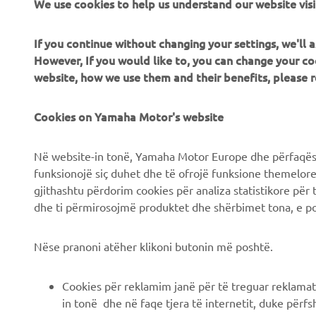
If you continue without changing your settings, we'll
CORPORATE
B2B
However, If you would like to, you can change your co
website, how we use them and their benefits, please
Chi siamo
Soluzioni di Business
News
Cookies on Yamaha Motor's website
NEO's Delivery
Eventi
Sistemi eBike
Në website-in tonë, Yamaha Motor Europe dhe përfaqësit
Stampa
Autorità
funksionojë siç duhet dhe të ofrojë funksione themelore, 
gjithashtu përdorim cookies për analiza statistikore për 
Brochures
Campi da golf
dhe ti përmirosojmë produktet dhe shërbimet tona, e po
Lavora con noi
Primi soccorritori
Lavora presso una
Scuole guida
Nëse pranoni atëher klikoni butonin më poshtë.
Concessionaria Ufficiale
Robotics
Yamaha
Cookies për reklamim janë për të treguar reklamat
Collaborazione
Diventa un rivenditore
in tonë dhe në faqe tjera të internetit, duke përfs
Informazioni tecniche per
tonë të internetit, siç janë produktet dhe shërbimet