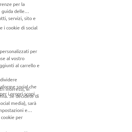
renze per la
, the left
e guida delle
i, servizi, sito e
 i cookie di social
nger riders
esign gives
SMC hull –
 personalizzati per
ase al vostro
giunti al carrello e
he rider
s plenty of
ndividere
able deck
ttaforme social che
ri interessi, vi
as standard
er i propri scopi.
erma. Se decidete di
ng behind.
ocial media), sarà
impostazioni e
 cookie per
arketing efforts.