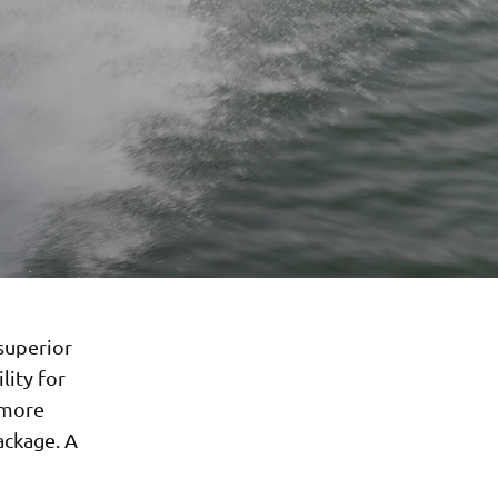
 superior
lity for
 more
ackage. A