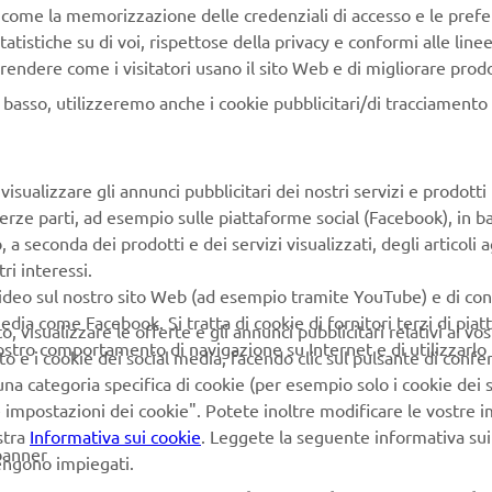
, come la memorizzazione delle credenziali di accesso e le prefe
ever to go forward. Squeeze the left lever for reverse. At speed
tatistiche su di voi, rispettose della privacy e conformi alle line
ever will also slow you down.
rendere come i visitatori usano il sito Web e di migliorare prodott
sy-handling hull
n basso, utilizzeremo anche i cookie pubblicitari/di tracciamento e
he huge advantage of the RiDE system, less experienced or you
iate the extra confidence and comfort that a solid-feeling hull d
e new VX, like our popular EX models, has a strong and stable 
isualizzare gli annunci pubblicitari dei nostri servizi e prodotti
he toughest conditions.
terze parti, ad esempio sulle piattaforme social (Facebook), in b
ical features
seconda dei prodotti e dei servizi visualizzati, degli articoli ag
easy-read multi-function instruments are a joy to use and keep t
ri interessi.
 key functions, as well as the status of the RiDE system. There’
video sul nostro sito Web (ad esempio tramite YouTube) e di co
atertight storage (even twin cupholders) together with comfort
edia come Facebook. Si tratta di cookie di fornitori terzi di pia
 visualizzare le offerte e gli annunci pubblicitari relativi ai vost
 re-boarding step. For even more added fun, a towhook comes 
vostro comportamento di navigazione su Internet e di utilizzarlo p
to e i cookie dei social media, facendo clic sul pulsante di conf
afety, the large dual mirrors help the driver see what’s happeni
na categoria specifica di cookie (per esempio solo i cookie dei s
le impostazioni dei cookie". Potete inoltre modificare le vostre 
stra
Informativa sui cookie
. Leggete la seguente informativa sui
banner
vengono impiegati.
tors so we can improve our website, products, services and m