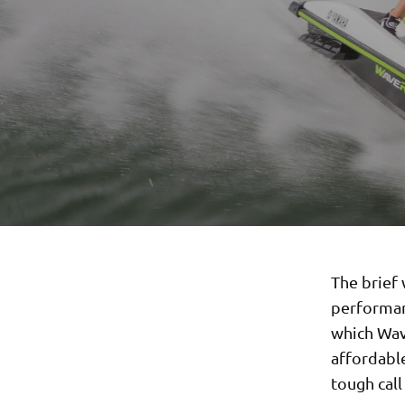
The brief 
performanc
which Wav
affordabl
tough call