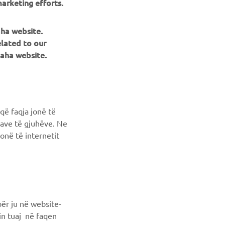
aha website.
NEWSLETTER
elated to our
aha website.
Conoscerai in anteprima le ultime offerte, gli eventi speciali, le
nuove uscite e molto altro
ISCRIVITI
që faqja jonë të
ncave të gjuhëve. Ne
Leggi la nostra Informativa sulla privacy per sapere come
onë të internetit
trattiamo i tuoi dati personali:
Informativa sulla Privacy
ër ju në website-
min tuaj në faqen
tikujt që keni