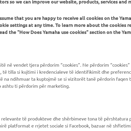
 assume that you are happy to receive all cookies on the Yam
PIÙ YAMAHA
SUPPORTO
okie settings at any time. To learn more about the cookies r
 read the "How Does Yamaha use cookies" section on the Yam
MyYamaha
FAQ
Yamaha Music
Supporto clienti
Yamaha Racing
Catalogo dei ricambi
ë në vendet tjera përdorim “cookies”. Ne përdorim “cookies” 
Yamaha Motor Global
Prenota la manutenzione
të tilla si kujtimi i kredencialeve të identifikimit dhe prefere
të na ndihmuar ta kuptojmë se si vizitorët tanë përdorin faqen t
Yamaha Blog
Concessionari ufficiali
 ashtu ti përdorim për marketing.
Applicazioni mobili
Gestione delle batterie
esauste
Differenziata prodotti
Yamaha
 relevante të produkteve dhe shërbimeve tona të përshtatura p
hirë platformat e rrjetet sociale si Facebook, bazuar në shfleti
 e shikuara , artikujt e shtuar në shportën tuaj të blerjes dhe ar