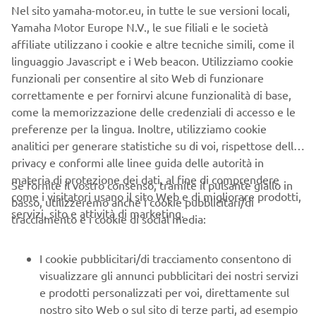
Nel sito yamaha-motor.eu, in tutte le sue versioni locali,
Yamaha Motor Europe N.V., le sue filiali e le società
affiliate utilizzano i cookie e altre tecniche simili, come il
The Yard Built programme is ready to take on 2017 in
linguaggio Javascript e i Web beacon. Utilizziamo cookie
style with another year of stunning custom work lined up.
funzionali per consentire al sito Web di funzionare
The New Year kicks off by returning to the USA for the
correttamente e per fornirvi alcune funzionalità di base,
second custom build of the all-new Yamaha SCR950
come la memorizzazione delle credenziali di accesso e le
machine. Yamaha has enjoyed some amazing
preferenze per la lingua. Inoltre, utilizziamo cookie
collaborations already in America with numerous leading
analitici per generare statistiche su di voi, rispettose della
custom builders, including icons such as Greg Hageman of
privacy e conformi alle linee guida delle autorità in
Hageman Cycles, Californian Roland Sands' and his
materia di protezione dei dati, al fine di comprendere
multiple Yard Built creations, including the XSR900 "Faster
Se fornite il vostro consenso, tramite il pulsante giallo in
come i visitatori usano il sito Web e di migliorare prodotti,
Sons", and the SCR950 "Chequered Scrambler" from
basso, utilizzeremo anche i cookie pubblicitari/di
servizi, sito e attività di marketing.
California-based builder Go Takamine of Brat Style.
tracciamento e i cookie di social media:
"After seeing the SCR950 for the first time, I knew that it
I cookie pubblicitari/di tracciamento consentono di
would be a really cool bike to customize," said Palhegyi.
visualizzare gli annunci pubblicitari dei nostri servizi
"But there have been a lot of scrambler builds lately, and
e prodotti personalizzati per voi, direttamente sul
we wanted to do something really different. It was during
nostro sito Web o sul sito di terze parti, ad esempio
the press introduction ride that I saw the Big Bear