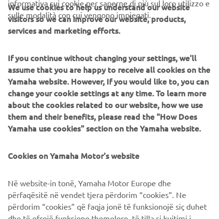
informativa sui cookie per saperne di più sul loro utilizzo e
We use cookies to help us understand our website
sulle modalità con cui vengono impiegati.
visitors so we can improve our website, products,
CORPORATE
services and marketing efforts.
B2B
If you continue without changing your settings, we'll
assume that you are happy to receive all cookies on the
PIÙ YAMAHA
Yamaha website. However, If you would like to, you can
change your cookie settings at any time. To learn more
about the cookies related to our website, how we use
SUPPORTO
them and their benefits, please read the "How Does
Yamaha use cookies" section on the Yamaha website.
NEWSLETTER
Cookies on Yamaha Motor's website
Conoscerai in anteprima le ultime offerte, gli eventi speciali, le
nuove uscite e molto altro
Në website-in tonë, Yamaha Motor Europe dhe
përfaqësitë në vendet tjera përdorim “cookies”. Ne
përdorim “cookies” që faqja jonë të funksionojë siç duhet
dhe të ofrojë funksione themelore, të tilla si kujtimi i
ISCRIVITI