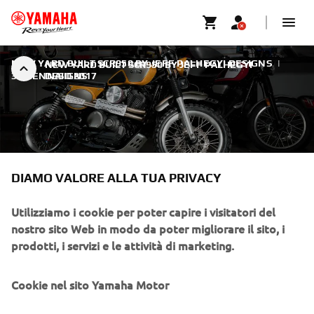
NEW YARD BUILT SCR950 BY JEFF PALHEGYI DESIGNS
|
NEW YARD BUILT SCR950 BY JEFF PALHEGYI
30 GENNAIO 2017
DESIGNS
DIAMO VALORE ALLA TUA PRIVACY
NEW YARD BUILT SCR950 BY
JEFF PALHEGYI DESIGNS
Utilizziamo i cookie per poter capire i visitatori del
nostro sito Web in modo da poter migliorare il sito, i
Yamaha Yard Built Presents The Yamaha SCR950 By Jeff
prodotti, i servizi e le attività di marketing.
Palhegyi Designs.
5
Tempo di lettura
Cookie nel sito Yamaha Motor