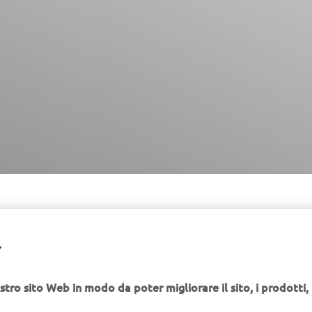
0 and XSR700 are the essence of motorcycling with the
esign, minimalistic fairing and natural seating position.
Y
 they offer exciting performances with great maneuvera
test electronic control technology.
stro sito Web in modo da poter migliorare il sito, i prodotti, i