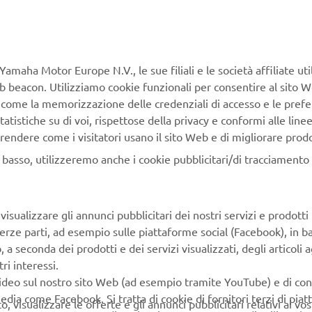
Yamaha Motor Europe N.V., le sue filiali e le società affiliate uti
Web beacon. Utilizziamo cookie funzionali per consentire al sito 
 metal inspired Garage Metal color will be available from Ma
, come la memorizzazione delle credenziali di accesso e le prefe
tatistiche su di voi, rispettose della privacy e conformi alle line
ic and timeless style of the XSR Sport Heritage models will b
rendere come i visitatori usano il sito Web e di migliorare prodott
Garage Metal
h a striking
color scheme, inspired by the red-whi
e famous by Yamaha's GP-winning engines in the 70s.
n basso, utilizzeremo anche i cookie pubblicitari/di tracciamento e
e design has a broad red horizontal stripe with a solid black con
um silver body. This makes the design reminiscent of the era 
isualizzare gli annunci pubblicitari dei nostri servizi e prodotti
 become the most exciting and innovative brand on the market
terze parti, ad esempio sulle piattaforme social (Facebook), in b
 theme is accentuated by red stitching in the saddle.
seconda dei prodotti e dei servizi visualizzati, degli articoli ag
ri interessi.
video sul nostro sito Web (ad esempio tramite YouTube) e di co
edia come Facebook. Si tratta di cookie di fornitori terzi di pia
 visualizzare le offerte e gli annunci pubblicitari relativi ai vost