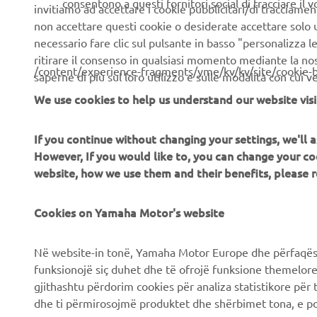
consentono a questi fornitori social di tracciare il 
invitiamo ad accettare i cookie pubblicitari/di tracciamen
non accettare questi cookie o desiderate accettare solo u
necessario fare clic sul pulsante in basso "personalizza 
ritirare il consenso in qualsiasi momento mediante la no
/content/experience-fragments/yme/kv/kv/site/cookie-
saperne di più sul loro utilizzo e sulle modalità con cui 
We use cookies to help us understand our website visi
If you continue without changing your settings, we'll
CORPORATE
B2B
However, If you would like to, you can change your co
website, how we use them and their benefits, please
Chi siamo
Soluzioni di Business
News
Cookies on Yamaha Motor's website
NEO's Delivery
Eventi
Sistemi eBike
Në website-in tonë, Yamaha Motor Europe dhe përfaqësit
Stampa
Autorità
funksionojë siç duhet dhe të ofrojë funksione themelore, 
gjithashtu përdorim cookies për analiza statistikore për 
Brochures
Campi da golf
dhe ti përmirosojmë produktet dhe shërbimet tona, e po
Lavora con noi
Primi soccorritori