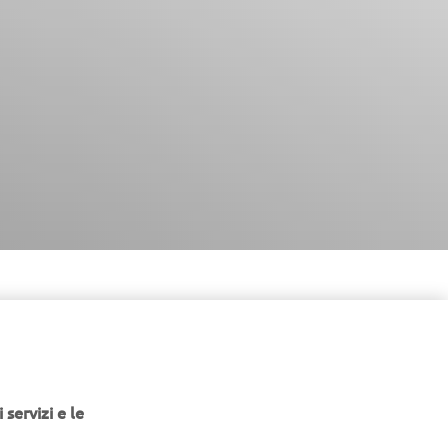
ir
 At the
bility
 servizi e le