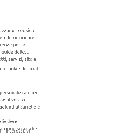
lizzano i cookie e
Web di funzionare
rch 2019.
renze per la
e guida delle
e enhanced
i, servizi, sito e
te fairing
 i cookie di social
tour on a
in which
 personalizzati per
. Moreover,
ase al vostro
giunti al carrello e
ndividere
ttaforme social che
ri interessi, vi