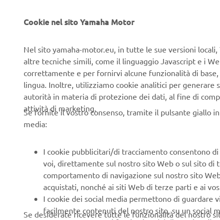
Cookie nel sito Yamaha Motor
Nel sito yamaha-motor.eu, in tutte le sue versioni locali, 
altre tecniche simili, come il linguaggio Javascript e i 
The racing
correttamente e per fornirvi alcune funzionalità di base
lingua. Inoltre, utilizziamo cookie analitici per generare s
The authent
autorità in materia di protezione dei dati, al fine di comp
in 2019 wit
attività di marketing.
that becam
Se fornite il vostro consenso, tramite il pulsante giallo i
media:
This vintag
deep alumin
I cookie pubblicitari/di tracciamento consentono di v
Yamaha has
voi, direttamente sul nostro sito Web o sul sito di 
the vintage
comportamento di navigazione sul nostro sito Web, a 
acquistati, nonché ai siti Web di terze parti e ai vost
I cookie dei social media permettono di guardare 
facilmente contenuti del nostro sito, su un social m
Se desiderate ricevere tutte le funzionalità del nostro sito,