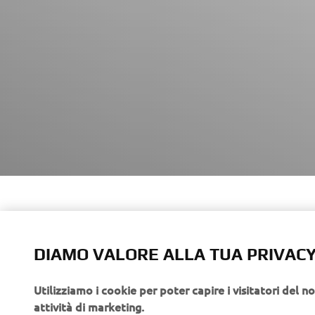
The XSR90
timeless d
DIAMO VALORE ALLA TUA PRIVAC
same time
and the la
Utilizziamo i cookie per poter capire i visitatori del no
attività di marketing.