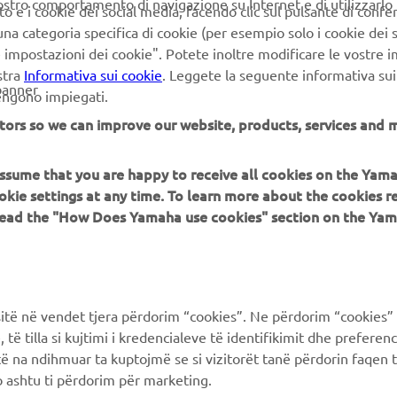
vostro comportamento di navigazione su Internet e di utilizzarlo p
to e i cookie dei social media, facendo clic sul pulsante di conf
SPORT HERITAGE RANGE
na categoria specifica di cookie (per esempio solo i cookie dei s
le impostazioni dei cookie". Potete inoltre modificare le vostre 
stra
Informativa sui cookie
. Leggete la seguente informativa sui
banner
vengono impiegati.
tors so we can improve our website, products, services and m
 assume that you are happy to receive all cookies on the Yam
PIÙ YAMAHA
SUPPORTO
okie settings at any time. To learn more about the cookies r
 read the "How Does Yamaha use cookies" section on the Yam
MyYamaha
FAQ
Yamaha Music
Supporto clienti
Yamaha Racing
Catalogo dei ricambi
ë në vendet tjera përdorim “cookies”. Ne përdorim “cookies” 
Yamaha Motor Global
Prenota la manutenzione
të tilla si kujtimi i kredencialeve të identifikimit dhe prefere
të na ndihmuar ta kuptojmë se si vizitorët tanë përdorin faqen t
Yamaha Blog
Concessionari ufficiali
 ashtu ti përdorim për marketing.
Applicazioni mobili
Gestione delle batterie