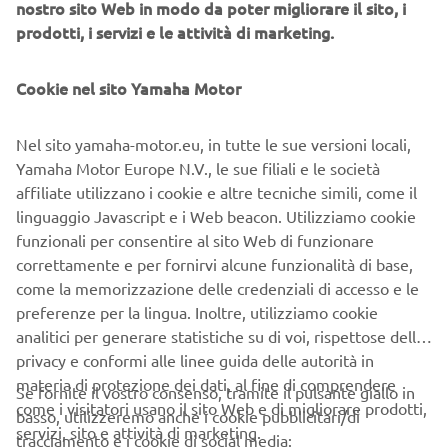
nostro sito Web in modo da poter migliorare il sito, i
CIV
– SUPERSPORT600 Misano Adriatico Round 7: 1
prodotti, i servizi e le attività di marketing.
VALTULINI Stefano (Kawasaki) 26’54.711,2. ROCCOLI
Massimo (Yamaha) + 0.0453. BUSSOLOTTI Marco
(Yamaha) +0.2494.CASADEI Mattia (Yamaha)
Cookie nel sito Yamaha Motor
+0.4735.GABELLINI Lorenzo (Yamaha) +0.484
Nel sito yamaha-motor.eu, in tutte le sue versioni locali,
GARA 2
L’ottava prova del campionato italiano velocità
Yamaha Motor Europe N.V., le sue filiali e le società
SuperSport si è disputata regolamento sui sedici giri. Nel
affiliate utilizzano i cookie e altre tecniche simili, come il
caldo e soleggiato tardo pomeriggio di domenica i piloti
linguaggio Javascript e i Web beacon. Utilizziamo cookie
del GAS Racing Team hanno dato spettacolo. Massimo
funzionali per consentire al sito Web di funzionare
Roccoli scattato dalla sesta casella balza subito al comando
correttamente e per fornirvi alcune funzionalità di base,
cedendo dopo qualche giro la testa della corsa, restando
come la memorizzazione delle credenziali di accesso e le
però in lotta per la vittoria fino all’ultima curva, vittoria
preferenze per la lingua. Inoltre, utilizziamo cookie
che sfugge per un soffio all’ultimo giro. Mattia Casadei
analitici per generare statistiche su di voi, rispettose della
dalla decima casella guadagna subito delle posizioni, con
privacy e conformi alle linee guida delle autorità in
determinazione e grinta recupera il distacco dal gruppo di
materia di protezione dei dati, al fine di comprendere
testa e con un ultimo giro mozzafiato, riesce ad
Se fornite il vostro consenso, tramite il pulsante giallo in
come i visitatori usano il sito Web e di migliorare prodotti,
agguantare il terzo gradino del podio. Lorenzo Gabellini
basso, utilizzeremo anche i cookie pubblicitari/di
servizi, sito e attività di marketing.
partito dalla quinta posizione si è subito trovato
tracciamento e i cookie di social media: