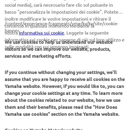
nostre moto sono molto competitive, speriamo in un
social media), sarà necessario fare clic sul pulsante in
pizzico fortuna in più per il gradino più altro del
basso "personalizza le impostazioni dei cookie". Potete
podio” Lorenzo Gabellini: “Speravo qualcosa di più da
inoltre modificare le vostre impostazioni e ritirare il
questo week-end, ho avuto qualche problemino di troppo
/content/experience-fragments/yme/kv/kv/site/cookie-
consenso in qualsiasi momento mediante la
in gara 1, mentre in gara2 ero determinato a vincere è le
banner
nostra
Informativa sui cookie
. Leggete la seguente
ho provate tutte fino all’ultima curva per riuscirci anche
informativa sui cookie per saperne di più sul loro utilizzo e
We use cookies to help us understand our website
troppo… mi è costato il podio” Massimo Roccoli: “Week-
sulle modalità con cui vengono impiegati.
visitors so we can improve our website, products,
end molto impegnativo, le mie condizioni non erano delle
services and marketing efforts.
migliori, voglio ringraziare il Dott. Morelli e la Dott.
Sangiorgi e tutto lo staff Fisioterapico del CIV per avermi
aiutato ad affrontare queste gare. Peccato per la vittoria
If you continue without changing your settings, we'll
sfiorata in entrambe le gare, ma sono fiducioso in ottica
assume that you are happy to receive all cookies on the
campionato.” Mattia Casadei: “Sono contento per questo
Yamaha website. However, If you would like to, you can
week-end il team a lavorato bene, purtroppo una qualifica
change your cookie settings at any time. To learn more
non esaltante mi ha relegato a dover faticare un po’ per
about the cookies related to our website, how we use
risalire, ad ogni modo mi ritengo soddisfatto per i
them and their benefits, please read the "How Does
progressi ed il podio conquistato lo dimostra.”
Yamaha use cookies" section on the Yamaha website.