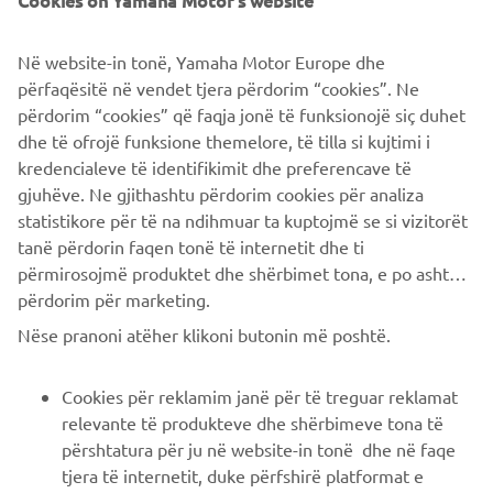
Cookies on Yamaha Motor's website
Në website-in tonë, Yamaha Motor Europe dhe
1
/
1
përfaqësitë në vendet tjera përdorim “cookies”. Ne
përdorim “cookies” që faqja jonë të funksionojë siç duhet
dhe të ofrojë funksione themelore, të tilla si kujtimi i
ALTRE NEWS
kredencialeve të identifikimit dhe preferencave të
gjuhëve. Ne gjithashtu përdorim cookies për analiza
statistikore për të na ndihmuar ta kuptojmë se si vizitorët
tanë përdorin faqen tonë të internetit dhe ti
përmirosojmë produktet dhe shërbimet tona, e po ashtu ti
përdorim për marketing.
CORPORATE
Nëse pranoni atëher klikoni butonin më poshtë.
B2B
Cookies për reklamim janë për të treguar reklamat
relevante të produkteve dhe shërbimeve tona të
PIÙ YAMAHA
përshtatura për ju në website-in tonë dhe në faqe
tjera të internetit, duke përfshirë platformat e