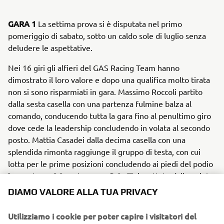
GARA 1
La settima prova si è disputata nel primo
pomeriggio di sabato, sotto un caldo sole di luglio senza
deludere le aspettative.
Nei 16 giri gli alfieri del GAS Racing Team hanno
dimostrato il loro valore e dopo una qualifica molto tirata
non si sono risparmiati in gara. Massimo Roccoli partito
dalla sesta casella con una partenza fulmine balza al
comando, conducendo tutta la gara fino al penultimo giro
dove cede la leadership concludendo in volata al secondo
posto. Mattia Casadei dalla decima casella con una
splendida rimonta raggiunge il gruppo di testa, con cui
lotta per le prime posizioni concludendo ai piedi del podio
in quarta posizione.Lorenzo Gabellini scattato dalla quinta
casella, combatte con i primi per tutta la gara dovendo
DIAMO VALORE ALLA TUA PRIVACY
però cedere in volata, concludendo in quinta posizione a
pochi decimi dai primi.
Utilizziamo i cookie per poter capire i visitatori del