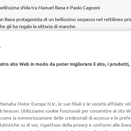
bellissima sfida tra Manuel Bana e Paolo Cagnoni
on Bana protagonista di un bellissimo sorpasso nel rettilineo pr
che gli ha regalo la vittoria di manche.
Gara2
stati protagonisti anche di
con Manuel Bana partito davver
 ha condotto una brillante manche sempre al comando. Verso l
Y
 un grande sorpasso ha regalato a Paolo Cagnoni la vittoria di 
ampionato delle Expert/Master.
stro sito Web in modo da poter migliorare il sito, i prodotti, i
 spettacolari manche, i vincitori di campionato, che si aggiudic
 edizione del Challenge marchiato WR Yamaha Enduro, sono sta
er23), Riccardo Crippa (Senior), Manuel Bana (Expert/Master) 
lli (Veteran).
Yamaha Motor Europe N.V., le sue filiali e le società affiliate uti
Web beacon. Utilizziamo cookie funzionali per consentire al sito 
, come la memorizzazione delle credenziali di accesso e le prefe
tatistiche su di voi, rispettose della privacy e conformi alle line
è poi concluso con le premiazioni ufficiali alle quali erano presenti