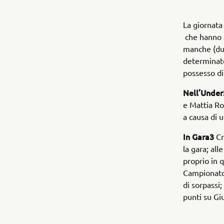
La giornata
che hanno s
manche (due
determinato 
possesso d
Nell’Under
e Mattia Ro
a causa di 
In Gara3
Cr
la gara; all
proprio in 
Campionato 
di sorpassi;
punti su Giu