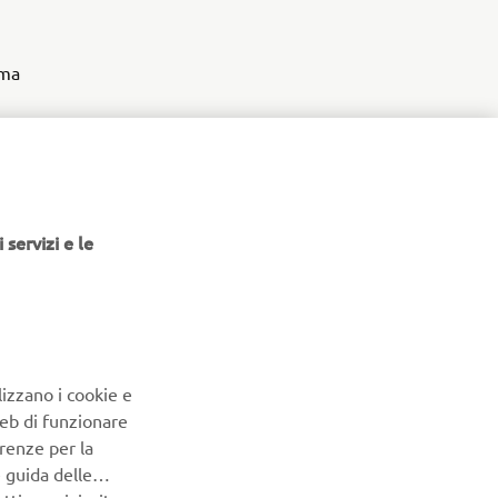
ima
o bene; il
a
gara2. Bana
 servizi e le
ano quindi
ti
Mattia
e Gian
lizzano i cookie e
Web di funzionare
renze per la
e guida delle
 i