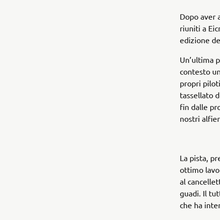
Dopo aver a
riuniti a E
edizione d
Un’ultima p
contesto un
propri pilo
tassellato 
fin dalle pr
nostri alfier
La pista, pr
ottimo lavo
al cancellet
guadi. Il tu
che ha inter