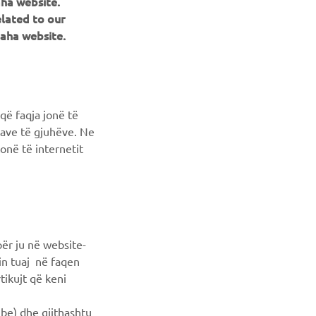
aha website.
elated to our
aha website.
NEWSLETTER
Conoscerai in anteprima le ultime offerte, gli eventi speciali, le
që faqja jonë të
nuove uscite e molto altro
ncave të gjuhëve. Ne
onë të internetit
ISCRIVITI
Leggi la nostra Informativa sulla privacy per sapere come
trattiamo i tuoi dati personali:
Informativa sulla Privacy
ër ju në website-
min tuaj në faqen
tikujt që keni
ube) dhe gjithashtu