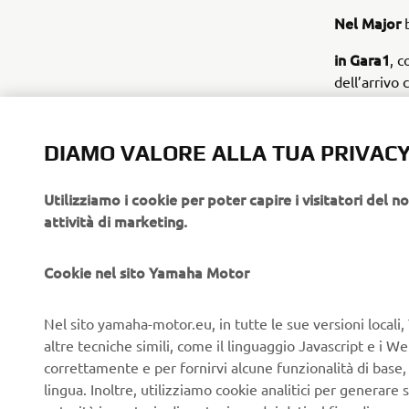
Nel Major
in Gara1
, c
dell’arrivo 
I due sono 
bergamasco
DIAMO VALORE ALLA TUA PRIVAC
conclusione
fa suo il c
Utilizziamo i cookie per poter capire i visitatori del no
attività di marketing.
Dopo queste
Cookie nel sito Yamaha Motor
la seconda
Rovida (Und
Franco Occe
Nel sito yamaha-motor.eu, in tutte le sue versioni locali, 
altre tecniche simili, come il linguaggio Javascript e i 
correttamente e per fornirvi alcune funzionalità di base
lingua. Inoltre, utilizziamo cookie analitici per generare s
Il tutto si 