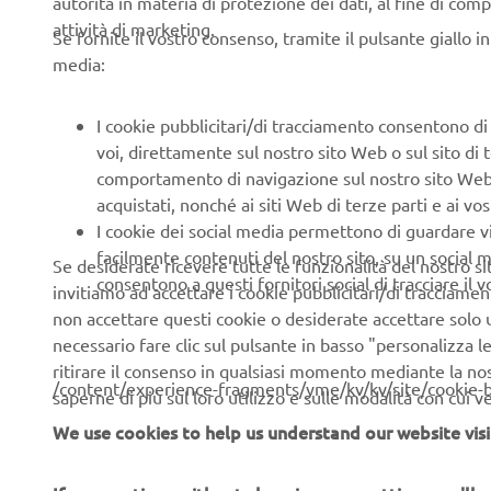
autorità in materia di protezione dei dati, al fine di comp
massimi vert
attività di marketing.
responsabil
Se fornite il vostro consenso, tramite il pulsante giallo i
Country Man
media:
Alessandro 
I cookie pubblicitari/di tracciamento consentono di v
voi, direttamente sul nostro sito Web o sul sito di 
RISULTATI
comportamento di navigazione sul nostro sito Web, a 
acquistati, nonché ai siti Web di terze parti e ai vost
1 manche 
I cookie dei social media permettono di guardare 
facilmente contenuti del nostro sito, su un social m
2 manche 
Se desiderate ricevere tutte le funzionalità del nostro sito,
consentono a questi fornitori social di tracciare il 
invitiamo ad accettare i cookie pubblicitari/di tracciamen
1 manche 
non accettare questi cookie o desiderate accettare solo u
necessario fare clic sul pulsante in basso "personalizza 
2 manche 
ritirare il consenso in qualsiasi momento mediante la no
/content/experience-fragments/yme/kv/kv/site/cookie-
TUTTI I RI
saperne di più sul loro utilizzo e sulle modalità con cui 
We use cookies to help us understand our website visi