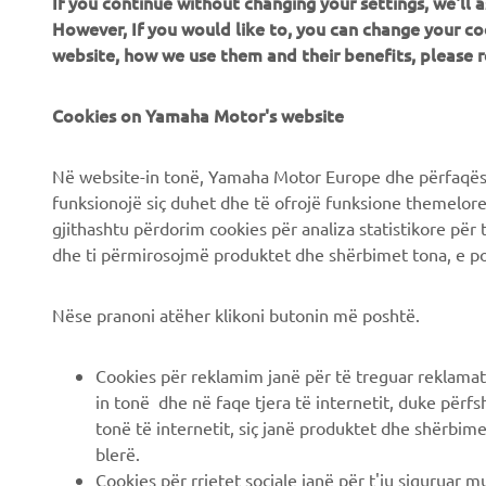
If you continue without changing your settings, we'll
However, If you would like to, you can change your co
website, how we use them and their benefits, please
CORPORATE
B2B
Cookies on Yamaha Motor's website
Chi siamo
Soluzioni di Business
Në website-in tonë, Yamaha Motor Europe dhe përfaqësit
News
NEO's Delivery
funksionojë siç duhet dhe të ofrojë funksione themelore, 
gjithashtu përdorim cookies për analiza statistikore për 
Eventi
Sistemi eBike
dhe ti përmirosojmë produktet dhe shërbimet tona, e po
Stampa
Autorità
Nëse pranoni atëher klikoni butonin më poshtë.
Brochures
Campi da golf
Lavora con noi
Primi soccorritori
Cookies për reklamim janë për të treguar reklamat
Lavora presso una
Scuole guida
in tonë dhe në faqe tjera të internetit, duke përfs
Concessionaria Ufficiale
tonë të internetit, siç janë produktet dhe shërbimet
Robotics
Yamaha
blerë.
Collaborazione
Cookies për rrjetet sociale janë për t'ju siguruar 