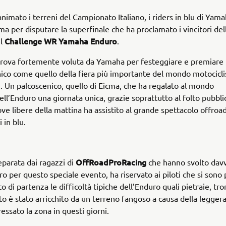
nimato i terreni del Campionato Italiano, i riders in blu di Yama
icma per disputare la superfinale che ha proclamato i vincitori de
Challenge WR Yamaha Enduro
el
.
rova fortemente voluta da Yamaha per festeggiare e premiare 
ico come quello della fiera più importante del mondo motociclis
ti. Un palcoscenico, quello di Eicma, che ha regalato al mondo
dell’Enduro una giornata unica, grazie soprattutto al folto pubbli
ove libere della mattina ha assistito al grande spettacolo offroa
i in blu.
OffRoadProRacing
eparata dai ragazzi di
che hanno svolto dav
ro per questo speciale evento, ha riservato ai piloti che si sono
to di partenza le difficoltà tipiche dell’Enduro quali pietraie, tro
tto è stato arricchito da un terreno fangoso a causa della legger
essato la zona in questi giorni.