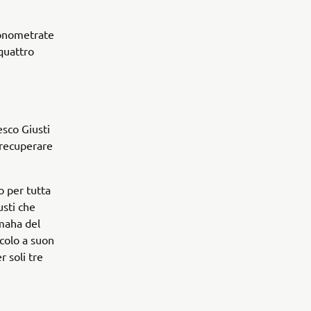
cronometrate
 quattro
esco Giusti
 recuperare
 per tutta
usti che
maha del
colo a suon
r soli tre