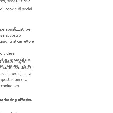
i, servizi, sito e
il
i, il
 i cookie di social
ta,
 personalizzati per
ase al vostro
giunti al carrello e
ndividere
ttaforme social che
ri interessi, vi
er i propri scopi.
erma. Se decidete di
ocial media), sarà
impostazioni e
 cookie per
arketing efforts.