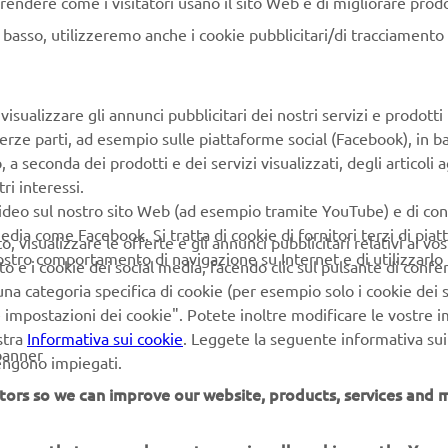
rendere come i visitatori usano il sito Web e di migliorare prodott
ici di Yamaha Italia; a consegnare le targhe finali del Challenge 
e Racing Offroad Luca Lussana, il Racing Manager Fabio Alberton
n basso, utilizzeremo anche i cookie pubblicitari/di tracciamento e
ager Andrea Colombi e il campione di rally, nonché ex enduris
Botturi.
isualizzare gli annunci pubblicitari dei nostri servizi e prodotti
terze parti, ad esempio sulle piattaforme social (Facebook), in b
seconda dei prodotti e dei servizi visualizzati, degli articoli ag
ri interessi.
Under23/Senior
video sul nostro sito Web (ad esempio tramite YouTube) e di co
edia come Facebook. Si tratta di cookie di fornitori terzi di pia
Under23/Senior
 visualizzare le offerte e gli annunci pubblicitari relativi ai vost
vostro comportamento di navigazione su Internet e di utilizzarlo p
to e i cookie dei social media, facendo clic sul pulsante di conf
Major
na categoria specifica di cookie (per esempio solo i cookie dei s
le impostazioni dei cookie". Potete inoltre modificare le vostre 
Major
stra
Informativa sui cookie
. Leggete la seguente informativa sui
banner
SULTATI DI GARA qui
vengono impiegati.
tors so we can improve our website, products, services and m