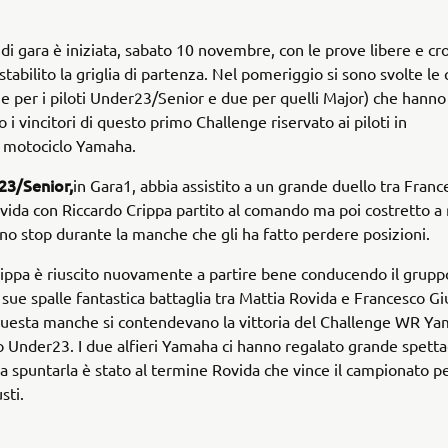
 di gara è iniziata, sabato 10 novembre, con le prove libere e 
tabilito la griglia di partenza. Nel pomeriggio si sono svolte le
 per i piloti Under23/Senior e due per quelli Major) che hanno
i vincitori di questo primo Challenge riservato ai piloti in
i motociclo Yamaha.
23/Senior,
in Gara1, abbia assistito a un grande duello tra Franc
vida con Riccardo Crippa partito al comando ma poi costretto a
uno stop durante la manche che gli ha fatto perdere posizioni.
ippa è riuscito nuovamente a partire bene conducendo il gruppo
e sue spalle fantastica battaglia tra Mattia Rovida e Francesco Gi
questa manche si contendevano la vittoria del Challenge WR Ya
Under23. I due alfieri Yamaha ci hanno regalato grande spetta
 a spuntarla è stato al termine Rovida che vince il campionato pe
sti.