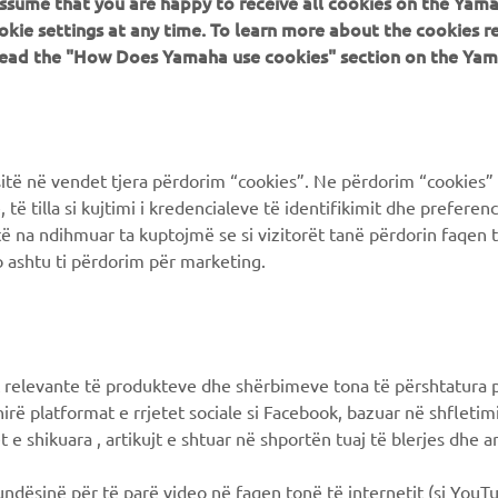
 assume that you are happy to receive all cookies on the Yam
okie settings at any time. To learn more about the cookies r
 read the "How Does Yamaha use cookies" section on the Yam
PIÙ YAMAHA
SUPPORTO
MyYamaha
FAQ
ë në vendet tjera përdorim “cookies”. Ne përdorim “cookies” 
Yamaha Music
Supporto clienti
të tilla si kujtimi i kredencialeve të identifikimit dhe prefere
të na ndihmuar ta kuptojmë se si vizitorët tanë përdorin faqen t
Yamaha Racing
Catalogo dei ricambi
 ashtu ti përdorim për marketing.
Yamaha Motor Global
Prenota la manutenzione
Yamaha Blog
Concessionari ufficiali
Applicazioni mobili
Gestione delle batterie
 relevante të produkteve dhe shërbimeve tona të përshtatura p
esauste
Differenziata prodotti
hirë platformat e rrjetet sociale si Facebook, bazuar në shfleti
Yamaha
 e shikuara , artikujt e shtuar në shportën tuaj të blerjes dhe ar
mundësinë për të parë video në faqen tonë të internetit (si YouT