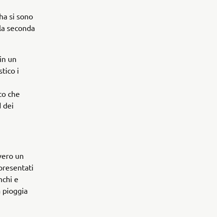
ha si sono
lla seconda
in un
tico i
co che
d dei
vero un
 presentati
nchi e
a pioggia