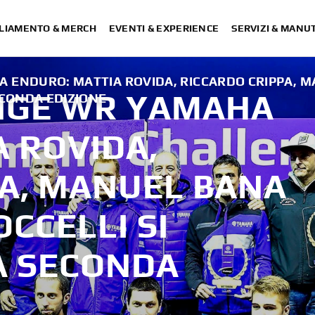
LIAMENTO & MERCH
EVENTI & EXPERIENCE
SERVIZI & MANU
 ENDURO: MATTIA ROVIDA, RICCARDO CRIPPA, M
NGE WR YAMAHA
ECONDA EDIZIONE
 ROVIDA,
PA, MANUEL BANA
OCCELLI SI
A SECONDA