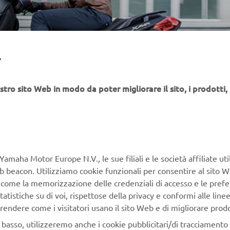
Y
stro sito Web in modo da poter migliorare il sito, i prodotti, i
Yamaha Motor Europe N.V., le sue filiali e le società affiliate uti
ith Yamaha’s high-performance MAX DNA – and equipp
Web beacon. Utilizziamo cookie funzionali per consentire al sito 
special features – the special edition XMAX IRON MAX br
, come la memorizzazione delle credenziali di accesso e le prefe
xclusivity to the sport scooter class. The high level of
tatistiche su di voi, rispettose della privacy e conformi alle line
 the sharp, trendy Sword Grey color underline their statu
rendere come i visitatori usano il sito Web e di migliorare prodott
Sport Scooters. And aimed at customers who want practi
n basso, utilizzeremo anche i cookie pubblicitari/di tracciamento e