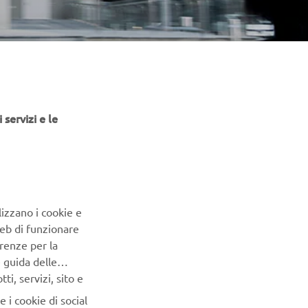
 servizi e le
lizzano i cookie e
ed with a
Web di funzionare
ings a
renze per la
 equipment
e guida delle
s as the
i, servizi, sito e
cality
 i cookie di social