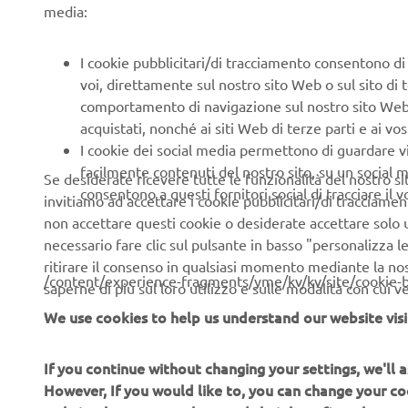
with dyna
media:
models wi
individual
I cookie pubblicitari/di tracciamento consentono di v
voi, direttamente sul nostro sito Web o sul sito di 
comportamento di navigazione sul nostro sito Web, a 
acquistati, nonché ai siti Web di terze parti e ai vost
I cookie dei social media permettono di guardare 
facilmente contenuti del nostro sito, su un social m
Se desiderate ricevere tutte le funzionalità del nostro sito,
consentono a questi fornitori social di tracciare il 
invitiamo ad accettare i cookie pubblicitari/di tracciamen
non accettare questi cookie o desiderate accettare solo u
necessario fare clic sul pulsante in basso "personalizza 
ritirare il consenso in qualsiasi momento mediante la no
/content/experience-fragments/yme/kv/kv/site/cookie-
saperne di più sul loro utilizzo e sulle modalità con cui 
We use cookies to help us understand our website visi
If you continue without changing your settings, we'll
CORPORATE
B2B
However, If you would like to, you can change your co