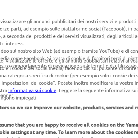
mism, the new special edition 400, 300 and 125 XMAX
ll appeal to everyone who appreciates design, fashion 
ity.
isualizzare gli annunci pubblicitari dei nostri servizi e prodotti
terze parti, ad esempio sulle piattaforme social (Facebook), in b
seconda dei prodotti e dei servizi visualizzati, degli articoli ag
ri interessi.
video sul nostro sito Web (ad esempio tramite YouTube) e di co
edia come Facebook. Si tratta di cookie di fornitori terzi di pia
 visualizzare le offerte e gli annunci pubblicitari relativi ai vost
vostro comportamento di navigazione su Internet e di utilizzarlo p
to e i cookie dei social media, facendo clic sul pulsante di conf
DISCOVER THE XMAX 300 IRON MAX
na categoria specifica di cookie (per esempio solo i cookie dei s
le impostazioni dei cookie". Potete inoltre modificare le vostre 
stra
Informativa sui cookie
. Leggete la seguente informativa sui
banner
vengono impiegati.
tors so we can improve our website, products, services and m
 assume that you are happy to receive all cookies on the Yam
PIÙ YAMAHA
SUPPORTO
okie settings at any time. To learn more about the cookies r