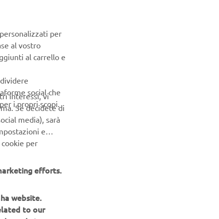
 IRON MAX
and
 personalizzati per
ase al vostro
giunti al carrello e
ndividere
ttaforme social che
ri interessi, vi
er i propri scopi.
erma. Se decidete di
ocial media), sarà
impostazioni e
 cookie per
arketing efforts.
aha website.
NEWSLETTER
elated to our