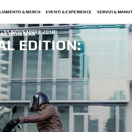
LIAMENTO & MERCH
EVENTI & EXPERIENCE
SERVIZI & MANU
11 NOVEMBRE 2018
MAX IRON MAX
AL EDITION:
X