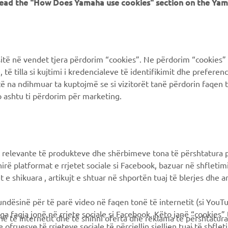
 read the "How Does Yamaha use cookies" section on the Yam
MyYamaha
FAQ
Yamaha Music
Supporto clienti
Yamaha Racing
Catalogo dei ricambi
ë në vendet tjera përdorim “cookies”. Ne përdorim “cookies” 
Yamaha Motor Global
Prenota la manutenzione
të tilla si kujtimi i kredencialeve të identifikimit dhe prefere
të na ndihmuar ta kuptojmë se si vizitorët tanë përdorin faqen t
Yamaha Blog
Concessionari ufficiali
 ashtu ti përdorim për marketing.
Applicazioni mobili
Gestione delle batterie
esauste
Differenziata prodotti
Yamaha
 relevante të produkteve dhe shërbimeve tona të përshtatura p
hirë platformat e rrjetet sociale si Facebook, bazuar në shfleti
 e shikuara , artikujt e shtuar në shportën tuaj të blerjes dhe ar
mundësinë për të parë video në faqen tonë të internetit (si YouT
ga faqja jonë në rrjete sociale si Facebook. Këto janë “cookies”
në të internetit dhe të shihni oferta dhe reklama të përshtatura
 ofruesve të rrjeteve sociale të përcjellin sjelljen tuaj të shflet