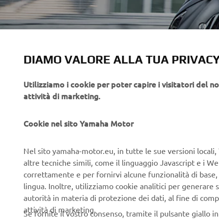
DIAMO VALORE ALLA TUA PRIVAC
Utilizziamo i cookie per poter capire i visitatori del no
attività di marketing.
Cookie nel sito Yamaha Motor
Nel sito yamaha-motor.eu, in tutte le sue versioni locali, 
Created w
altre tecniche simili, come il linguaggio Javascript e i 
range of 
correttamente e per fornirvi alcune funzionalità di base
touch of e
lingua. Inoltre, utilizziamo cookie analitici per generare s
as well as
autorità in materia di protezione dei dati, al fine di comp
sharpest 
attività di marketing.
Se fornite il vostro consenso, tramite il pulsante giallo i