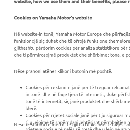
website, how we use them and their benefits, please
Chi siamo
Soluzioni di Business
News
Cookies on Yamaha Motor's website
NEO's Delivery
Eventi
Sistemi eBike
Në website-in tonë, Yamaha Motor Europe dhe përfaqësit
Stampa
Autorità
funksionojë siç duhet dhe të ofrojë funksione themelore, 
gjithashtu përdorim cookies për analiza statistikore për 
Brochures
Campi da golf
dhe ti përmirosojmë produktet dhe shërbimet tona, e po
Lavora con noi
Primi soccorritori
Lavora presso una
Scuole guida
Nëse pranoni atëher klikoni butonin më poshtë.
Concessionaria Ufficiale
Robotics
Yamaha
Cookies për reklamim janë për të treguar reklamat
Collaborazione
Diventa un rivenditore
in tonë dhe në faqe tjera të internetit, duke përfs
Informazioni tecniche per
tonë të internetit, siç janë produktet dhe shërbimet
Informativa sui diritti
rivenditori indipendenti
blerë.
umani
Cookies për rrjetet sociale janë për t'ju siguruar 
Scheda di sicurezza
Informativa di base sulla
t'ju lejojmë të shpërndani lehtësisht përmbajtjen n
Nëse dëshironi të merrni të gjitha funksionet e faqes so
Yamalube
sostenibilità
rrjeteve sociale të palës së tretë dhe u lejojnë atyre