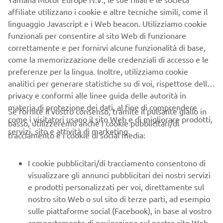
and with its XT-inspired colours and classic scrambler
affiliate utilizzano i cookie e altre tecniche simili, come il
looks, the new XSR700 XTribute respects the XT's true
linguaggio Javascript e i Web beacon. Utilizziamo cookie
character and pays homage to this iconic bike.
funzionali per consentire al sito Web di funzionare
correttamente e per fornirvi alcune funzionalità di base,
come la memorizzazione delle credenziali di accesso e le
preferenze per la lingua. Inoltre, utilizziamo cookie
analitici per generare statistiche su di voi, rispettose della
This special combination of timeless good looks and
privacy e conformi alle linee guida delle autorità in
modern technology perfectly illustrates the tru spirit of
materia di protezione dei dati, al fine di comprendere
Se fornite il vostro consenso, tramite il pulsante giallo in
the Faster Sons philosophy, and with its unique
come i visitatori usano il sito Web e di migliorare prodotti,
basso, utilizzeremo anche i cookie pubblicitari/di
specification the XSR700 XTribute gives a new generation
servizi, sito e attività di marketing.
tracciamento e i cookie di social media:
of riders the chance to celebrate the past, while at the
same time benefitting from the very latest technology
and an outstanding riding experience.
I cookie pubblicitari/di tracciamento consentono di
visualizzare gli annunci pubblicitari dei nostri servizi
e prodotti personalizzati per voi, direttamente sul
nostro sito Web o sul sito di terze parti, ad esempio
sulle piattaforme social (Facebook), in base al vostro
XSR700 XTRIBUTE
comportamento di navigazione sul nostro sito Web,