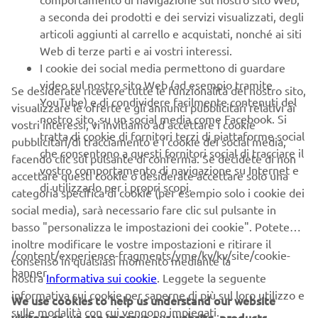
a seconda dei prodotti e dei servizi visualizzati, degli
articoli aggiunti al carrello e acquistati, nonché ai siti
Web di terze parti e ai vostri interessi.
I cookie dei social media permettono di guardare
video sul nostro sito Web (ad esempio tramite
CORPORATE
Se desiderate ricevere tutte le funzionalità del nostro sito,
YouTube) e di condividere facilmente contenuti del
visualizzare le offerte e gli annunci pubblicitari relativi ai
nostro sito, su un social media come Facebook. Si
vostri interessi, vi invitiamo ad accettare i cookie
B2B
tratta di cookie di fornitori terzi di piattaforme social
pubblicitari/di tracciamento e i cookie dei social media,
che consentono a questi fornitori social di tracciare il
facendo clic sul pulsante di conferma. Se decidete di non
PIÙ YAMAHA
vostro comportamento di navigazione su Internet e
accettare questi cookie o desiderate accettare solo una
di utilizzarlo per i propri scopi.
categoria specifica di cookie (per esempio solo i cookie dei
SUPPORTO
social media), sarà necessario fare clic sul pulsante in
basso "personalizza le impostazioni dei cookie". Potete
inoltre modificare le vostre impostazioni e ritirare il
/content/experience-fragments/yme/kv/kv/site/cookie-
NEWSLETTER
consenso in qualsiasi momento mediante la
banner
nostra
Informativa sui cookie
. Leggete la seguente
Conoscerai in anteprima le ultime offerte, gli eventi speciali, le
informativa sui cookie per saperne di più sul loro utilizzo e
We use cookies to help us understand our website
nuove uscite e molto altro
sulle modalità con cui vengono impiegati.
visitors so we can improve our website, products,