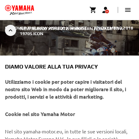
DISCOVER THE NEW XSR700 XTRIBUTE
|
7 NOVEMBRE 2018
NEW XSR700 XTRIBUTE: A MODERN HOMAGE TO A
1970S ICON
DIAMO VALORE ALLA TUA PRIVACY
NEW XSR700 XTRIBUTE: A
Utilizziamo i cookie per poter capire i visitatori del
MODERN HOMAGE TO A
nostro sito Web in modo da poter migliorare il sito, i
prodotti, i servizi e le attività di marketing.
1970S ICON
Cookie nel sito Yamaha Motor
Over 40 years ago Yamaha introduced the XT500, an air-
cooled 4-stroke single that went on to become one of
Europe's best-loved motorcycles. The key to its success
Nel sito yamaha-motor.eu, in tutte le sue versioni locali,
was simple design, useable power and all round versatility,
Yamaha Motor Europe N.V., le sue filiali e le società