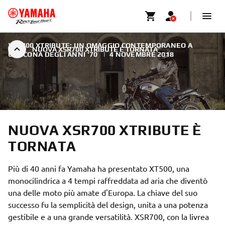
XSR700 XTRIBUTE: UN OMAGGIO CONTEMPORANEO A
NUOVA XSR700 XTRIBUTE È TORNATA
UN'ICONA DEGLI ANNI '70
|
4 NOVEMBRE 2018
NUOVA XSR700 XTRIBUTE È
TORNATA
Più di 40 anni fa Yamaha ha presentato XT500, una
monocilindrica a 4 tempi raffreddata ad aria che diventò
una delle moto più amate d'Europa. La chiave del suo
successo fu la semplicità del design, unita a una potenza
gestibile e a una grande versatilità. XSR700, con la livrea