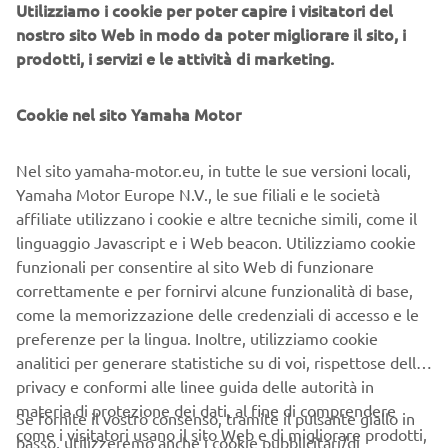
Utilizziamo i cookie per poter capire i visitatori del
Speciale sella piatta e soffietti forcella
nostro sito Web in modo da poter migliorare il sito, i
prodotti, i servizi e le attività di marketing.
Fascino classico da scrambler e tecnologia contemporanea
Strumentazione, comandi e cover radiatore neri
Cookie nel sito Yamaha Motor
Prestazioni consistenti
Nel sito yamaha-motor.eu, in tutte le sue versioni locali,
Leggera, compatta e agile
Yamaha Motor Europe N.V., le sue filiali e le società
affiliate utilizzano i cookie e altre tecniche simili, come il
Scarico nero hi-tech Akrapovič optional
linguaggio Javascript e i Web beacon. Utilizziamo cookie
funzionali per consentire al sito Web di funzionare
Caratteristiche principali
correttamente e per fornirvi alcune funzionalità di base,
• Motore da 689 cc CP2 con una coppia corposa
come la memorizzazione delle credenziali di accesso e le
preferenze per la lingua. Inoltre, utilizziamo cookie
• Telaio in acciaio compatto e agile
analitici per generare statistiche su di voi, rispettose della
privacy e conformi alle linee guida delle autorità in
• XSR700 ispirata all'iconica XT500 del 1981
materia di protezione dei dati, al fine di comprendere
Se fornite il vostro consenso, tramite il pulsante giallo in
• Nuova sella in stile XT
come i visitatori usano il sito Web e di migliorare prodotti,
basso, utilizzeremo anche i cookie pubblicitari/di