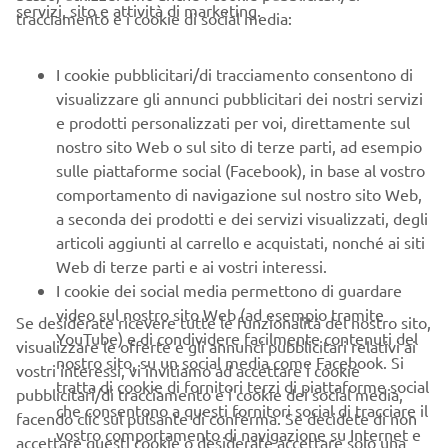
servizi, sito e attività di marketing.
tracciamento e i cookie di social media:
• Logo XSR700 XTribute su serbatoio e sella
• Manubrio e pedane off-road
I cookie pubblicitari/di tracciamento consentono di
visualizzare gli annunci pubblicitari dei nostri servizi
• Soffietti forcella
e prodotti personalizzati per voi, direttamente sul
• Gomme Pirelli MT60RS per guida su strada e off-road
nostro sito Web o sul sito di terze parti, ad esempio
leggero
sulle piattaforme social (Facebook), in base al vostro
comportamento di navigazione sul nostro sito Web,
• Leve e manubrio verniciati in nero
a seconda dei prodotti e dei servizi visualizzati, degli
articoli aggiunti al carrello e acquistati, nonché ai siti
• Strumentazione LCD nera
Web di terze parti e ai vostri interessi.
• Luce posteriore a LED
I cookie dei social media permettono di guardare
video sul nostro sito Web (ad esempio tramite
Se desiderate ricevere tutte le funzionalità del nostro sito,
• Cover nera di protezione per il radiatore
YouTube) e di condividere facilmente contenuti del
visualizzare le offerte e gli annunci pubblicitari relativi ai
nostro sito, su un social media come Facebook. Si
• Evoluto scarico Akrapovič 2 in 1 verniciato in nero
vostri interessi, vi invitiamo ad accettare i cookie
tratta di cookie di fornitori terzi di piattaforme social
accessorio
pubblicitari/di tracciamento e i cookie dei social media,
che consentono a questi fornitori social di tracciare il
facendo clic sul pulsante di conferma. Se decidete di non
A partire dall'Aprile 2019 XSR700 XTribute sarà
vostro comportamento di navigazione su Internet e
accettare questi cookie o desiderate accettare solo una