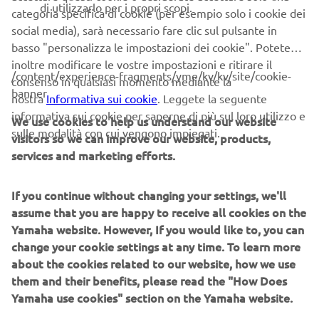
disponibile dai Concessionari Yamaha di tutta Italia.
di utilizzarlo per i propri scopi.
categoria specifica di cookie (per esempio solo i cookie dei
social media), sarà necessario fare clic sul pulsante in
E con Yamaha Genuine Options: puoi rendere la XSR700
basso "personalizza le impostazioni dei cookie". Potete
XTribute ancora più unica personalizzandola con gli
inoltre modificare le vostre impostazioni e ritirare il
Accessori Originali Yamaha più adatti.
/content/experience-fragments/yme/kv/kv/site/cookie-
consenso in qualsiasi momento mediante la
banner
Scarica l'app MyGarage e inizia a personalizzarla
nostra
Informativa sui cookie
. Leggete la seguente
gratuitamente
aggiungendo o togliendo un'ampia
informativa sui cookie per saperne di più sul loro utilizzo e
We use cookies to help us understand our website
selezione di accessori Genuine Options e vedere la moto
sulle modalità con cui vengono impiegati.
visitors so we can improve our website, products,
da ogni punto di vista.
services and marketing efforts.
Dopo avere creato la moto sognata, si può salvare e
condividere con gli amici e, dopo avere preso la decisione
If you continue without changing your settings, we'll
definitiva sulle specifiche ideali, può essere inviata al
assume that you are happy to receive all cookies on the
Concessionario Yamaha, che la trasformerà in realtà.
Yamaha website. However, If you would like to, you can
change your cookie settings at any time. To learn more
Collezione di abbigliamento Yamaha Faster Sons
about the cookies related to our website, how we use
them and their benefits, please read the "How Does
La collezione di abbigliamento tecnico e casual Yamaha
Yamaha use cookies" section on the Yamaha website.
Faster Sons ispirati all'estetica vintage comprende una
fantastica selezione di capi, molti dei quali disegnati da