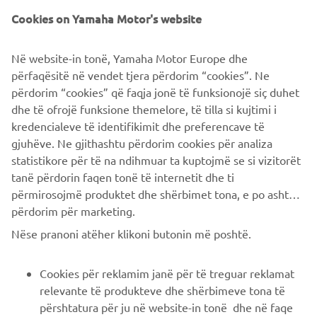
Roland Sands. La gamma comprende T shirt, camicie da
Cookies on Yamaha Motor's website
lavoro, giacche tecniche in pelle, caschi jet e molto altro
ancora, perché è in continua evoluzione.
Në website-in tonë, Yamaha Motor Europe dhe
përfaqësitë në vendet tjera përdorim “cookies”. Ne
përdorim “cookies” që faqja jonë të funksionojë siç duhet
dhe të ofrojë funksione themelore, të tilla si kujtimi i
CLICCA QUI
kredencialeve të identifikimit dhe preferencave të
gjuhëve. Ne gjithashtu përdorim cookies për analiza
statistikore për të na ndihmuar ta kuptojmë se si vizitorët
tanë përdorin faqen tonë të internetit dhe ti
përmirosojmë produktet dhe shërbimet tona, e po ashtu ti
përdorim për marketing.
CORPORATE
Nëse pranoni atëher klikoni butonin më poshtë.
B2B
Cookies për reklamim janë për të treguar reklamat
relevante të produkteve dhe shërbimeve tona të
PIÙ YAMAHA
përshtatura për ju në website-in tonë dhe në faqe