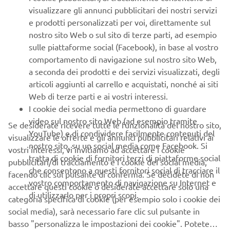
visualizzare gli annunci pubblicitari dei nostri servizi
e prodotti personalizzati per voi, direttamente sul
nostro sito Web o sul sito di terze parti, ad esempio
sulle piattaforme social (Facebook), in base al vostro
comportamento di navigazione sul nostro sito Web,
a seconda dei prodotti e dei servizi visualizzati, degli
articoli aggiunti al carrello e acquistati, nonché ai siti
Web di terze parti e ai vostri interessi.
I cookie dei social media permettono di guardare
video sul nostro sito Web (ad esempio tramite
Se desiderate ricevere tutte le funzionalità del nostro sito,
YouTube) e di condividere facilmente contenuti del
visualizzare le offerte e gli annunci pubblicitari relativi ai
nostro sito, su un social media come Facebook. Si
vostri interessi, vi invitiamo ad accettare i cookie
Il trial è una competizione in cui i rider devono percorrere
tratta di cookie di fornitori terzi di piattaforme social
pubblicitari/di tracciamento e i cookie dei social media,
un circuito definito su terreno naturale, caratterizzato per
che consentono a questi fornitori social di tracciare il
facendo clic sul pulsante di conferma. Se decidete di non
esempio da rocce affioranti e alberi, senza mai poggiare i
vostro comportamento di navigazione su Internet e
accettare questi cookie o desiderate accettare solo una
piedi a terra. Se ciò accade, vengono loro tolti dei punti.
di utilizzarlo per i propri scopi.
categoria specifica di cookie (per esempio solo i cookie dei
Questi sono fondamentali per le posizioni finali, che
social media), sarà necessario fare clic sul pulsante in
vengono assegnate in base al totale dei punteggi ottenuti
basso "personalizza le impostazioni dei cookie". Potete
nelle diverse sezioni.