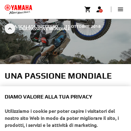
SFIDA.SCALATA.SUCCESSO.
|
11 OTTOBRE 2018
UNA PASSIONE MONDIALE
UNA PASSIONE MONDIALE
All’interno dei dipartimenti R&S di Yamaha si respira un
clima che incoraggia la ricerca spontanea e indipendente.
DIAMO VALORE ALLA TUA PRIVACY
È qui che si concentrano gli sforzi volti a espandere gli
orizzonti degli ingegneri, affinché possano favorire
Utilizziamo i cookie per poter capire i visitatori del
l’innovazione in stile Yamaha. Questa è la storia di un
nostro sito Web in modo da poter migliorare il sito, i
ingegnere, appassionato di trial, che è riuscito a
prodotti, i servizi e le attività di marketing.
trasmettere ai colleghi la sua passione, creando un team