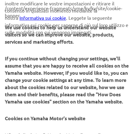
inoltre modificare le vostre impostazioni e ritirare il
/content/experience-fragments/yme/kv/kv/site/cookie-
La competizione di maggior livello in questo sport è il
consenso in qualsiasi momento mediante la
banner
Campionato Mondiale di Trial, organizzato dalla FIM e che
nostra
Informativa sui cookie
. Leggete la seguente
si corre principalmente in Europa. Nel 2017 è stato
informativa sui cookie per saperne di più sul loro utilizzo e
We use cookies to help us understand our website
istituito un nuovo campionato per moto elettriche, la Trial-
sulle modalità con cui vengono impiegati.
visitors so we can improve our website, products,
E Cup, che si è svolto insieme alle tappe del Campionato
services and marketing efforts.
Mondiale di TrialGP.
Nel 2018, la prima moto da trial elettrica firmata Yamaha,
If you continue without changing your settings, we'll
la TY-E, ha preso parte alla Trial-E Cup nelle gare del
assume that you are happy to receive all cookies on the
campionato in Francia e Belgio. All’interno dei
Yamaha website. However, If you would like to, you can
dipartimenti R&S di Yamaha è in corso un’iniziativa,
change your cookie settings at any time. To learn more
chiamata “Evolving R&D” (nota anche come “5% Rule”),
about the cookies related to our website, how we use
che permette di dedicare il 5% dell’orario lavorativo alla
them and their benefits, please read the "How Does
ricerca volontaria e indipendente.
Yamaha use cookies" section on the Yamaha website.
La moto da trial elettrica TY-E è un prototipo creato
Cookies on Yamaha Motor's website
proprio nell’ambito di questo programma. La passione di
quel giovane ingegnere che ambiva a sviluppare una moto
da trial elettrica in grado di competere a livello mondiale