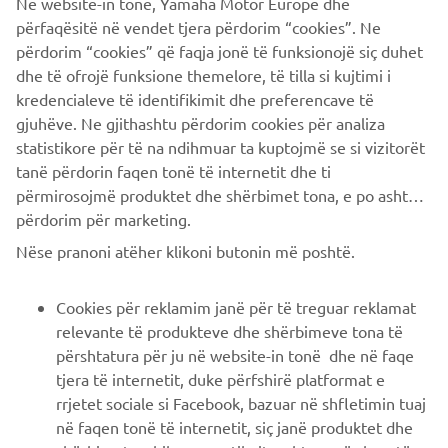
Në website-in tonë, Yamaha Motor Europe dhe
non ha stimolato solamente i colleghi, ma anche Yamaha
përfaqësitë në vendet tjera përdorim “cookies”. Ne
stessa e il top rider giapponese Kenichi Kuroyama, che
përdorim “cookies” që faqja jonë të funksionojë siç duhet
hanno mosso i primi passi verso l’obiettivo di diventare i
dhe të ofrojë funksione themelore, të tilla si kujtimi i
migliori al mondo.
kredencialeve të identifikimit dhe preferencave të
gjuhëve. Ne gjithashtu përdorim cookies për analiza
statistikore për të na ndihmuar ta kuptojmë se si vizitorët
tanë përdorin faqen tonë të internetit dhe ti
përmirosojmë produktet dhe shërbimet tona, e po ashtu ti
përdorim për marketing.
CORPORATE
Nëse pranoni atëher klikoni butonin më poshtë.
B2B
Cookies për reklamim janë për të treguar reklamat
relevante të produkteve dhe shërbimeve tona të
PIÙ YAMAHA
përshtatura për ju në website-in tonë dhe në faqe
tjera të internetit, duke përfshirë platformat e
rrjetet sociale si Facebook, bazuar në shfletimin tuaj
SUPPORTO
në faqen tonë të internetit, siç janë produktet dhe