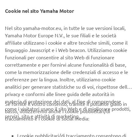
che ha accettato la sfida di diventare il migliore al mondo.
Cookie nel sito Yamaha Motor
2
Tempo di lettura
Nel sito yamaha-motor.eu, in tutte le sue versioni locali,
Yamaha Motor Europe N.V., le sue filiali e le società
affiliate utilizzano i cookie e altre tecniche simili, come il
linguaggio Javascript e i Web beacon. Utilizziamo cookie
"Al momento, il problema più importante nei veicoli
funzionali per consentire al sito Web di funzionare
elettrici (VE) è l'autonomia, che non costituisce però un
correttamente e per fornirvi alcune funzionalità di base,
fattore cruciale nel trial. Se non destinassimo le risorse
come la memorizzazione delle credenziali di accesso e le
all'autonomia e le investissimo invece in aspetti
preferenze per la lingua. Inoltre, utilizziamo cookie
importanti per il trial, come una coppia a basso regime e la
analitici per generare statistiche su di voi, rispettose della
reattività del motore, potremmo migliorare ulteriormente
privacy e conformi alle linee guida delle autorità in
le moto a benzina. E' da molto tempo che ci penso."
materia di protezione dei dati, al fine di comprendere
Se fornite il vostro consenso, tramite il pulsante giallo in
come i visitatori usano il sito Web e di migliorare prodotti,
basso, utilizzeremo anche i cookie pubblicitari/di
servizi, sito e attività di marketing.
tracciamento e i cookie di social media:
I cookie pubblicitari/di tracciamento consentono di