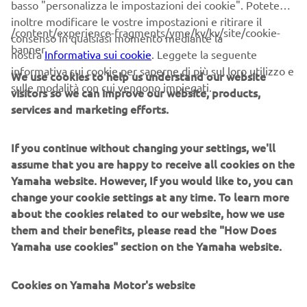
Farsi notare con il nuovo XMAX IRON MAX!
basso "personalizza le impostazioni dei cookie". Potete
inoltre modificare le vostre impostazioni e ritirare il
/content/experience-fragments/yme/kv/kv/site/cookie-
A un solo anno dal successo ottenuto con il lancio della
consenso in qualsiasi momento mediante la
banner
nuova gamma XMAX, Yamaha torna con un nuovo XMAX
nostra
Informativa sui cookie
. Leggete la seguente
IRON MAX Special Edition, con un equipaggiamento
informativa sui cookie per saperne di più sul loro utilizzo e
We use cookies to help us understand our website
ancora più sofisticato che sottolinea il suo status di Sport
sulle modalità con cui vengono impiegati.
visitors so we can improve our website, products,
Scooter all'ennesima potenza. Pensati per i clienti che
services and marketing efforts.
vogliono praticità e dinamismo, i nuovi modelli 400, 300 e
125 si rivolgono a chi apprezza il design, la moda e
If you continue without changing your settings, we'll
l'individualità.
assume that you are happy to receive all cookies on the
Tra le nuove caratteristiche di XMAX IRON MAX lo
Yamaha website. However, If you would like to, you can
speciale disegno della sella con schienalino passeggero
change your cookie settings at any time. To learn more
integrato, insieme alle pedane pilota in alluminio che sono
about the cookies related to our website, how we use
state disegnate per esaltare l'esclusività dei tre scooter di
them and their benefits, please read the "How Does
riferimento. Altri dettagli che raccontano la qualità dei
Yamaha use cookies" section on the Yamaha website.
modelli sono il profilo cromato del tachimetro e la lente
fumé della luce posteriore.
Cookies on Yamaha Motor's website
L'ampio ed ergonomico retroscudo dei modelli XMAX