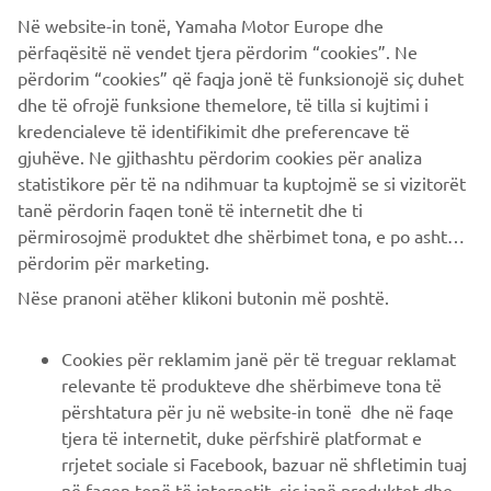
IRON MAX è arricchito da inserti in pelle che regalano una
Në website-in tonë, Yamaha Motor Europe dhe
sensazione di qualità superiore, mentre l'elegante e
përfaqësitë në vendet tjera përdorim “cookies”. Ne
sofisticata colorazione Sword Grey della carena è decorata
përdorim “cookies” që faqja jonë të funksionojë siç duhet
con nuovi loghi, per sottolineare il carattere prestigioso di
dhe të ofrojë funksione themelore, të tilla si kujtimi i
Sport Scooter davvero speciali.
kredencialeve të identifikimit dhe preferencave të
gjuhëve. Ne gjithashtu përdorim cookies për analiza
statistikore për të na ndihmuar ta kuptojmë se si vizitorët
tanë përdorin faqen tonë të internetit dhe ti
përmirosojmë produktet dhe shërbimet tona, e po ashtu ti
përdorim për marketing.
CORPORATE
Nëse pranoni atëher klikoni butonin më poshtë.
B2B
Cookies për reklamim janë për të treguar reklamat
relevante të produkteve dhe shërbimeve tona të
PIÙ YAMAHA
përshtatura për ju në website-in tonë dhe në faqe
tjera të internetit, duke përfshirë platformat e
rrjetet sociale si Facebook, bazuar në shfletimin tuaj
SUPPORTO
në faqen tonë të internetit, siç janë produktet dhe