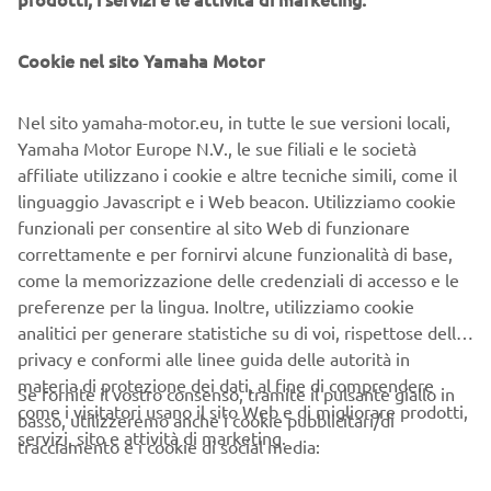
vertice, con i potenti motori e l'avanzato design del telaio,
abbinano uno stile iconico con entusiasmanti prestazioni
Cookie nel sito Yamaha Motor
da moto.
Nel sito yamaha-motor.eu, in tutte le sue versioni locali,
Yamaha Motor Europe N.V., le sue filiali e le società
affiliate utilizzano i cookie e altre tecniche simili, come il
linguaggio Javascript e i Web beacon. Utilizziamo cookie
funzionali per consentire al sito Web di funzionare
correttamente e per fornirvi alcune funzionalità di base,
come la memorizzazione delle credenziali di accesso e le
preferenze per la lingua. Inoltre, utilizziamo cookie
analitici per generare statistiche su di voi, rispettose della
privacy e conformi alle linee guida delle autorità in
materia di protezione dei dati, al fine di comprendere
Se fornite il vostro consenso, tramite il pulsante giallo in
come i visitatori usano il sito Web e di migliorare prodotti,
basso, utilizzeremo anche i cookie pubblicitari/di
servizi, sito e attività di marketing.
tracciamento e i cookie di social media: