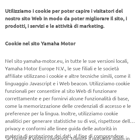
eccezionale in tutte le condizioni del mare, con spazi
generosi e la massima cura di ogni dettaglio.
Utilizziamo i cookie per poter capire i visitatori del
nostro sito Web in modo da poter migliorare il sito, i
TEMPEST 1000 Open. La perfezione migliora.
prodotti, i servizi e le attività di marketing.
Scopri le sue caratteristiche
Cookie nel sito Yamaha Motor
L'ammiraglia delle gamma Capelli è un battello che ha
maxi rib di lusso
definito nuove regole nella categoria dei
.
Nel sito yamaha-motor.eu, in tutte le sue versioni locali,
Sintesi di una ricerca che ha spostato sempre più in là i
Yamaha Motor Europe N.V., le sue filiali e le società
confini della tecnologia e del comfort, per la stagione
affiliate utilizzano i cookie e altre tecniche simili, come il
le
2019 è stato ulteriormente perfezionato, mantenendo
caratteristiche vincenti del modello precedente.
linguaggio Javascript e i Web beacon. Utilizziamo cookie
Gli
funzionali per consentire al sito Web di funzionare
interventi hanno interessato spazi di coperta, la
correttamente e per fornirvi alcune funzionalità di base,
distribuzione dei volumi e l'ergonomia delle sedute, per
come la memorizzazione delle credenziali di accesso e le
assicurare standard di comfort inediti alla navigazione.
preferenze per la lingua. Inoltre, utilizziamo cookie
FX HO Cruiser e EX R. La nuova frontiera delle moto
analitici per generare statistiche su di voi, rispettose della
d'acqua
privacy e conformi alle linee guida delle autorità in
materia di protezione dei dati, al fine di comprendere
Se fornite il vostro consenso, tramite il pulsante giallo in
Due new entry nella già ricca gamma Waverunner. FX HO