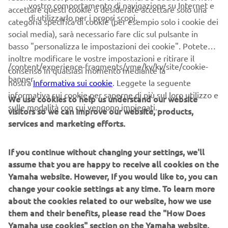
vostro comportamento di navigazione su Internet e
accettare questi cookie o desiderate accettare solo una
Tempest 900 WA | 2 x F250
di utilizzarlo per i propri scopi.
categoria specifica di cookie (per esempio solo i cookie dei
Tempest 850 WA | 2 x F225
social media), sarà necessario fare clic sul pulsante in
Prenota subito la prova clicca qui!
basso "personalizza le impostazioni dei cookie". Potete
inoltre modificare le vostre impostazioni e ritirare il
Satisfaction Sea. Il mare è più vicino.
/content/experience-fragments/yme/kv/kv/site/cookie-
consenso in qualsiasi momento mediante la
banner
nostra
Informativa sui cookie
. Leggete la seguente
Se la prova ti ha soddisfatto, ricordati che dal 20
informativa sui cookie per saperne di più sul loro utilizzo e
settembre al 31 ottobre puoi acquistare i modelli di tutta
We use cookies to help us understand our website
sulle modalità con cui vengono impiegati.
la gamma Yamaha a condizioni particolarmente
visitors so we can improve our website, products,
vantaggiose, con sconti speciali che possono arrivare fino a
services and marketing efforts.
C3000 sui prezzi di listino, con formule di finanziamento
studiate su misura per te e rate che possono partire da
If you continue without changing your settings, we'll
€50 al mese.
assume that you are happy to receive all cookies on the
Yamaha website. However, If you would like to, you can
Concorso Yamaha Ti Premia #youwin. Musica per le tue
change your cookie settings at any time. To learn more
orecchie*
about the cookies related to our website, how we use
Se visiti lo stand Yamaha, con Yamaha Ti Premia#youwin
them and their benefits, please read the "How Does
se partecipi al concorso puoi ricevere omaggi Yamaha
Yamaha use cookies" section on the Yamaha website.