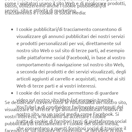
come i visitatori usano il sito Web e di migliorare prodotti,
basso, utilizzeremo anche i cookie pubblicitari/di
Cruiser è stata sottoposta a un profondo processo di
servizi, sito e attività di marketing.
tracciamento e i cookie di social media:
restyling, che ha interessato l'ergonomia e il comfort,
migliorati attraverso una ridefinizione degli spazi.
Completamente nuova anche la strumentazione, mentre
I cookie pubblicitari/di tracciamento consentono di
sono state introdotte anche colorazioni inedite.
visualizzare gli annunci pubblicitari dei nostri servizi
e prodotti personalizzati per voi, direttamente sul
EX R
è invece l'evoluzione dal modello EX, con un
nostro sito Web o sul sito di terze parti, ad esempio
meticoloso lavoro di contenimento dei pesi che, insieme
sulle piattaforme social (Facebook), in base al vostro
alla potenza superiore, rende il carattere della moto
comportamento di navigazione sul nostro sito Web,
d'acqua più grintoso e sportivo.
a seconda dei prodotti e dei servizi visualizzati, degli
Le emozioni non si descrivono, si provano
articoli aggiunti al carrello e acquistati, nonché ai siti
Web di terze parti e ai vostri interessi.
Durante il Salone di Genova saranno a disposizione battelli
I cookie dei social media permettono di guardare
con motorizzazioni Yamaha, per toccare con mano la
video sul nostro sito Web (ad esempio tramite
Se desiderate ricevere tutte le funzionalità del nostro sito,
qualità e le prestazioni dei diversi modelli.
YouTube) e di condividere facilmente contenuti del
visualizzare le offerte e gli annunci pubblicitari relativi ai
nostro sito, su un social media come Facebook. Si
vostri interessi, vi invitiamo ad accettare i cookie
Tempest 38 | 2 x F350
tratta di cookie di fornitori terzi di piattaforme social
pubblicitari/di tracciamento e i cookie dei social media,
Tempest 1000 Open | 2 x F300
che consentono a questi fornitori social di tracciare il
facendo clic sul pulsante di conferma. Se decidete di non
Tempest 1000 WA | 2 x F300