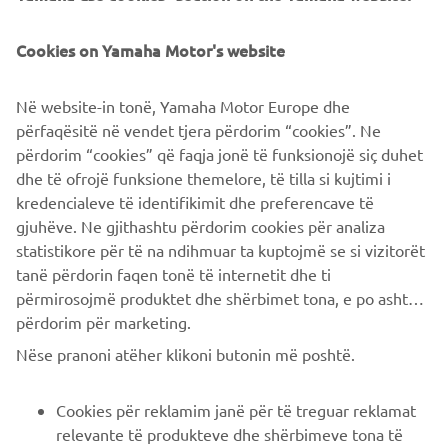
Music e altre sorprese. Tra le vincite istantanee, ci saranno
accessori Yamaha, diffusori wireless e sistemi HiFi.
Cookies on Yamaha Motor's website
seguente link>>
Puoi pre-registrarti al concorso al
Në website-in tonë, Yamaha Motor Europe dhe
Ti aspettiamo!
përfaqësitë në vendet tjera përdorim “cookies”. Ne
përdorim “cookies” që faqja jonë të funksionojë siç duhet
dhe të ofrojë funksione themelore, të tilla si kujtimi i
*regolamento completo disponibile qui
kredencialeve të identifikimit dhe preferencave të
gjuhëve. Ne gjithashtu përdorim cookies për analiza
statistikore për të na ndihmuar ta kuptojmë se si vizitorët
tanë përdorin faqen tonë të internetit dhe ti
përmirosojmë produktet dhe shërbimet tona, e po ashtu ti
përdorim për marketing.
CORPORATE
Nëse pranoni atëher klikoni butonin më poshtë.
B2B
Cookies për reklamim janë për të treguar reklamat
relevante të produkteve dhe shërbimeve tona të