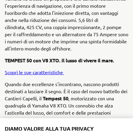
l'esperienza di navigazione, con il primo motore
fuoribordo che adotta l'iniezione diretta, con vantaggi
anche nella riduzione dei consumi. 5,6 litri di
cilindrata, 425 CV, una coppia impressionante, 2 pompe
per il raffreddamento e un alternatore da 75 Ampere sono
i numeri di un motore che imprime una spinta formidabile
all'intero mondo degli offshore.
TEMPEST 50 con V8 XTO. Il lusso di vivere il mare.
Scopri le sue caratteristiche
Quando due eccellenze s'incontrano, nascono prodotti
destinati a lasciare il segno. È il caso del nuovo battello dei
Tempest 50
Cantieri Capelli, il
, motorizzato con una
quadrupla di Yamaha V8 XTO. Un connubio che alza
l'asticella del lusso, del comfort e delle prestazioni
sportive, nel maxi rib più grande mai prodotto dal cantiere
cremonese. La profonda carena a V assicura prestazioni
DIAMO VALORE ALLA TUA PRIVACY