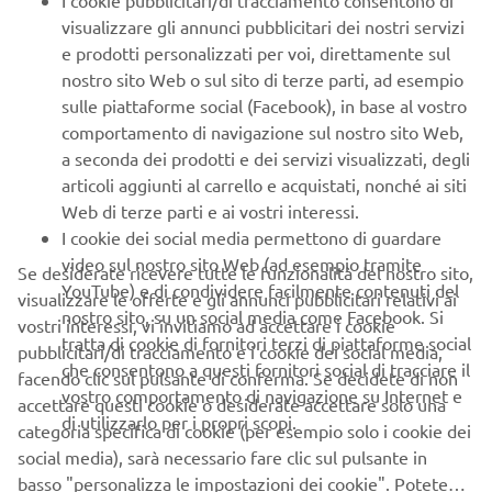
I cookie pubblicitari/di tracciamento consentono di
visualizzare gli annunci pubblicitari dei nostri servizi
e prodotti personalizzati per voi, direttamente sul
nostro sito Web o sul sito di terze parti, ad esempio
sulle piattaforme social (Facebook), in base al vostro
comportamento di navigazione sul nostro sito Web,
a seconda dei prodotti e dei servizi visualizzati, degli
articoli aggiunti al carrello e acquistati, nonché ai siti
Web di terze parti e ai vostri interessi.
I cookie dei social media permettono di guardare
video sul nostro sito Web (ad esempio tramite
Se desiderate ricevere tutte le funzionalità del nostro sito,
YouTube) e di condividere facilmente contenuti del
visualizzare le offerte e gli annunci pubblicitari relativi ai
nostro sito, su un social media come Facebook. Si
vostri interessi, vi invitiamo ad accettare i cookie
serie EX
La
sposta il rapporto qualità-prezzo ad un nuovo
tratta di cookie di fornitori terzi di piattaforme social
pubblicitari/di tracciamento e i cookie dei social media,
EXR
livello.
è una macchina potente e sportiva, ma anche
che consentono a questi fornitori social di tracciare il
facendo clic sul pulsante di conferma. Se decidete di non
incredibilmente versatile e maneggevole. L'elenco delle
vostro comportamento di navigazione su Internet e
accettare questi cookie o desiderate accettare solo una
caratteristiche uniche include il nuovo design dello scafo e
di utilizzarlo per i propri scopi.
categoria specifica di cookie (per esempio solo i cookie dei
della scocca, realizzato con materiale ultraleggero
social media), sarà necessario fare clic sul pulsante in
NanoXcel2, che offre velocità e accelerazione più
basso "personalizza le impostazioni dei cookie". Potete
scattante, nonché agilità grazie alla nostra tecnologia