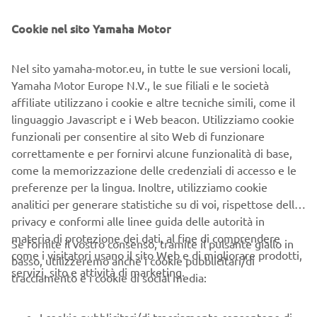
Cookie nel sito Yamaha Motor
Nel sito yamaha-motor.eu, in tutte le sue versioni locali,
Yamaha Motor Europe N.V., le sue filiali e le società
affiliate utilizzano i cookie e altre tecniche simili, come il
linguaggio Javascript e i Web beacon. Utilizziamo cookie
Serie VX
, stile e tecnologia di fascia alta ad un prezzo
funzionali per consentire al sito Web di funzionare
inferiore. Questi modelli sono l'incarnazione del nostro
correttamente e per fornirvi alcune funzionalità di base,
lavoro: pensiero lungimirante, innovazione e tecnologie
come la memorizzazione delle credenziali di accesso e le
rivoluzionarie al fine di realizzare prodotti affidabili, a
preferenze per la lingua. Inoltre, utilizziamo cookie
basso consumo di carburante e che richiedono
analitici per generare statistiche su di voi, rispettose della
manutenzione sempre minore. Novità per l'anno 2020: la
privacy e conformi alle linee guida delle autorità in
VX Limited
versione
, un'edizione speciale di colore
materia di protezione dei dati, al fine di comprendere
Se fornite il vostro consenso, tramite il pulsante giallo in
bianco.
come i visitatori usano il sito Web e di migliorare prodotti,
basso, utilizzeremo anche i cookie pubblicitari/di
servizi, sito e attività di marketing.
tracciamento e i cookie di social media: