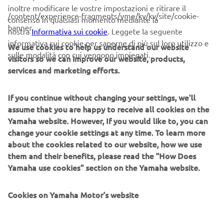
inoltre modificare le vostre impostazioni e ritirare il
all'avanguardia RiDE ™, un sistema di controllo intuitivo e
/content/experience-fragments/yme/kv/kv/site/cookie-
consenso in qualsiasi momento mediante la
semplice, che ha già rivoluzionato la moto d'acqua per i
banner
nostra
Informativa sui cookie
. Leggete la seguente
proprietari dei nostri modelli premium.
informativa sui cookie per saperne di più sul loro utilizzo e
We use cookies to help us understand our website
sulle modalità con cui vengono impiegati.
visitors so we can improve our website, products,
services and marketing efforts.
If you continue without changing your settings, we'll
assume that you are happy to receive all cookies on the
Yamaha website. However, If you would like to, you can
change your cookie settings at any time. To learn more
about the cookies related to our website, how we use
them and their benefits, please read the "How Does
Yamaha use cookies" section on the Yamaha website.
Cookies on Yamaha Motor's website