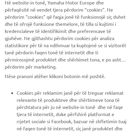
Në website-in tonë, Yamaha Motor Europe dhe
Per finire, non in ordine di importanza, l'esclusiva e
përfaqësitë në vendet tjera përdorim “cookies”. Ne
SuperJet.
leggendaria macchina stand-up
Esclusivamente
përdorim “cookies” që faqja jonë të funksionojë siç duhet
per uso da competizione, arriverà nella medesima
dhe të ofrojë funksione themelore, të tilla si kujtimi i
colorazione dell'edizione dello scorso anno.
kredencialeve të identifikimit dhe preferencave të
gjuhëve. Ne gjithashtu përdorim cookies për analiza
statistikore për të na ndihmuar ta kuptojmë se si vizitorët
tanë përdorin faqen tonë të internetit dhe ti
përmirosojmë produktet dhe shërbimet tona, e po ashtu ti
përdorim për marketing.
CORPORATE
Nëse pranoni atëher klikoni butonin më poshtë.
B2B
Cookies për reklamim janë për të treguar reklamat
relevante të produkteve dhe shërbimeve tona të
PIÙ YAMAHA
përshtatura për ju në website-in tonë dhe në faqe
tjera të internetit, duke përfshirë platformat e
rrjetet sociale si Facebook, bazuar në shfletimin tuaj
SUPPORTO
në faqen tonë të internetit, siç janë produktet dhe