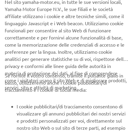
Nel sito yamaha-motor.eu, in tutte le sue versioni locali,
Yamaha Motor Europe N.V., le sue filiali e le società
Le condizioni meteo avverse dei giorni precedenti, con
affiliate utilizzano i cookie e altre tecniche simili, come il
pioggia e neve che hanno investito il tracciato pavese,
linguaggio Javascript e i Web beacon. Utilizziamo cookie
hanno trasformato quella che già normalmente è una pista
funzionali per consentire al sito Web di funzionare
“tosta” in un inferno di fango, buche e canali. Dove i nostri
correttamente e per fornirvi alcune funzionalità di base,
ragazzi si sono difesi egregiamente, portando a termine
come la memorizzazione delle credenziali di accesso e le
due manche con il coltello tra i denti fino alla bandiera a
preferenze per la lingua. Inoltre, utilizziamo cookie
scacchi.
analitici per generare statistiche su di voi, rispettose della
Razzini, complice una qualifica difficoltosa dove non ha
privacy e conformi alle linee guida delle autorità in
trovato il giro giusto, partiva da una posizione al cancello
materia di protezione dei dati, al fine di comprendere
Se fornite il vostro consenso, tramite il pulsante giallo in
sfavorevole, ed ha dovuto sempre correre in rimonta: per
come i visitatori usano il sito Web e di migliorare prodotti,
basso, utilizzeremo anche i cookie pubblicitari/di
lui un 15°, complice anche una scivolata mentre si trovava
servizi, sito e attività di marketing.
tracciamento e i cookie di social media:
nono, ed un 8° posto, che lo mantengono al sesto posto in
campionato, con il podio finale ancora alla portata e che
I cookie pubblicitari/di tracciamento consentono di
cercherà di agguantare nella prova conclusiva di Mantova.
visualizzare gli annunci pubblicitari dei nostri servizi
Gimm, al debutto nella 125, conclude una grande qualifica,
e prodotti personalizzati per voi, direttamente sul
con il quinto posto nel suo gruppo. Buona prima manche,
nostro sito Web o sul sito di terze parti, ad esempio
corsa sempre a ridosso della top ten, per poi perdere