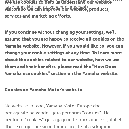
We use cookies to help us understand our website
sulle modalità con cui vengono impiegati.
visitors so we can improve our website, products,
B2B
services and marketing efforts.
PIÙ YAMAHA
If you continue without changing your settings, we'll
assume that you are happy to receive all cookies on the
SUPPORTO
Yamaha website. However, If you would like to, you can
change your cookie settings at any time. To learn more
about the cookies related to our website, how we use
NEWSLETTER
them and their benefits, please read the "How Does
Yamaha use cookies" section on the Yamaha website.
Conoscerai in anteprima le ultime offerte, gli eventi speciali, le
nuove uscite e molto altro
Cookies on Yamaha Motor's website
Në website-in tonë, Yamaha Motor Europe dhe
ISCRIVITI
përfaqësitë në vendet tjera përdorim “cookies”. Ne
përdorim “cookies” që faqja jonë të funksionojë siç duhet
dhe të ofrojë funksione themelore, të tilla si kujtimi i
Leggi la nostra Informativa sulla privacy per sapere come