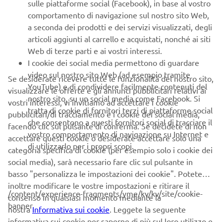
sulle piattaforme social (Facebook), in base al vostro
qualche posizione nel finale complice qualche errorino,
comportamento di navigazione sul nostro sito Web,
chiudendo 17°. Seconda manche dove si è fatta sentire la
a seconda dei prodotti e dei servizi visualizzati, degli
stanchezza e le difficoltà della pista diventata davvero
articoli aggiunti al carrello e acquistati, nonché ai siti
infernale, chiusa al 28° posto.
Web di terze parti e ai vostri interessi.
I cookie dei social media permettono di guardare
Ma sicuramente Daniel ha fatto tanta esperienza, essendo
video sul nostro sito Web (ad esempio tramite
Se desiderate ricevere tutte le funzionalità del nostro sito,
un rookie di questa categoria. Pochi giorni, giusto il tempo
YouTube) e di condividere facilmente contenuti del
visualizzare le offerte e gli annunci pubblicitari relativi ai
di toglierci il fango di dosso, e saremo a Mantova per la
nostro sito, su un social media come Facebook. Si
vostri interessi, vi invitiamo ad accettare i cookie
prova conclusiva. Stay tuned!
tratta di cookie di fornitori terzi di piattaforme social
pubblicitari/di tracciamento e i cookie dei social media,
che consentono a questi fornitori social di tracciare il
facendo clic sul pulsante di conferma. Se decidete di non
vostro comportamento di navigazione su Internet e
accettare questi cookie o desiderate accettare solo una
di utilizzarlo per i propri scopi.
PROSSIM
categoria specifica di cookie (per esempio solo i cookie dei
1
/
2
social media), sarà necessario fare clic sul pulsante in
basso "personalizza le impostazioni dei cookie". Potete
inoltre modificare le vostre impostazioni e ritirare il
/content/experience-fragments/yme/kv/kv/site/cookie-
consenso in qualsiasi momento mediante la
banner
nostra
Informativa sui cookie
. Leggete la seguente
CORPORATE
informativa sui cookie per saperne di più sul loro utilizzo e