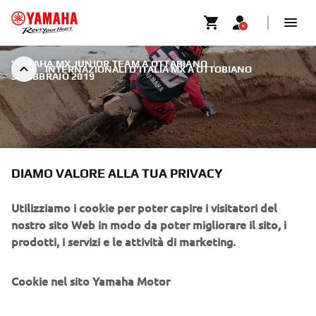
YAMAHA MX JUNIOR TEAM A OTTABIANO
|
INTERNAZIONALI D'ITALIA MX A OTTOBIANO
3 FEBBRAIO 2019
DIAMO VALORE ALLA TUA PRIVACY
INTERNAZIONALI D'ITALIA MX
A OTTOBIANO
Utilizziamo i cookie per poter capire i visitatori del
nostro sito Web in modo da poter migliorare il sito, i
Ottobiano: seconda prova degli internazionali d’Italia
prodotti, i servizi e le attività di marketing.
EICMA Series 2019.
Cookie nel sito Yamaha Motor