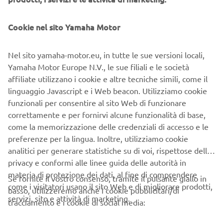
Cookie nel sito Yamaha Motor
Nel sito yamaha-motor.eu, in tutte le sue versioni locali,
Yamaha Motor paid tribute to Finnish Yamaha racer Jarno
Yamaha Motor Europe N.V., le sue filiali e le società
Saarinen honouring his legacy with a display at the Feel
affiliate utilizzano i cookie e altre tecniche simili, come il
Finland event celebrating 100 years of diplomatic
linguaggio Javascript e i Web beacon. Utilizziamo cookie
relations between Finland and Japan at the Embassy of
funzionali per consentire al sito Web di funzionare
Finland in Tokyo held last Sunday, 14th April.
correttamente e per fornirvi alcune funzionalità di base,
come la memorizzazione delle credenziali di accesso e le
The display showed Saarinen and his exploits in racing
preferenze per la lingua. Inoltre, utilizziamo cookie
with pictures and a video from the era. Also, prominently
analitici per generare statistiche su di voi, rispettose della
featured was a replica of his TD-3 production race bike
privacy e conformi alle linee guida delle autorità in
that he rode to win the 250cc Road Racing Grand Prix
materia di protezione dei dati, al fine di comprendere
World Championship in 1972, becoming the first Finn to
Se fornite il vostro consenso, tramite il pulsante giallo in
come i visitatori usano il sito Web e di migliorare prodotti,
clinch a world title. Special commemorative items were
basso, utilizzeremo anche i cookie pubblicitari/di
servizi, sito e attività di marketing.
also offered for purchase featuring illustrations produced
tracciamento e i cookie di social media:
just for the event by Finnish illustrator, Pirita Tolvanen.