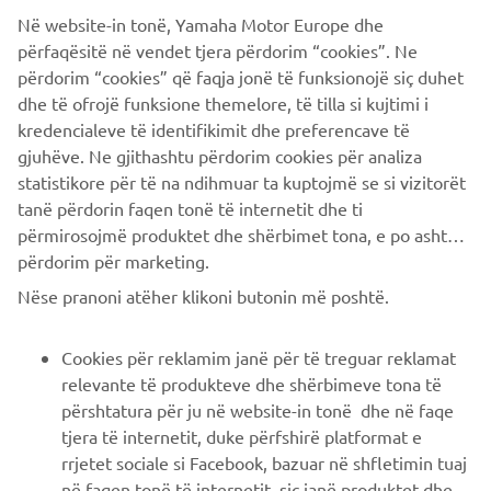
For Communication Plaza open days and hours
Në website-in tonë, Yamaha Motor Europe dhe
përfaqësitë në vendet tjera përdorim “cookies”. Ne
Address: 2500 Shingai, Iwata, Shizuoka, 438-8501, Japan
përdorim “cookies” që faqja jonë të funksionojë siç duhet
Website:
https://global.yamaha-
dhe të ofrojë funksione themelore, të tilla si kujtimi i
motor.com/jp/showroom/cp/
kredencialeve të identifikimit dhe preferencave të
gjuhëve. Ne gjithashtu përdorim cookies për analiza
statistikore për të na ndihmuar ta kuptojmë se si vizitorët
tanë përdorin faqen tonë të internetit dhe ti
përmirosojmë produktet dhe shërbimet tona, e po ashtu ti
përdorim për marketing.
CORPORATE
Nëse pranoni atëher klikoni butonin më poshtë.
B2B
Cookies për reklamim janë për të treguar reklamat
relevante të produkteve dhe shërbimeve tona të
PIÙ YAMAHA
përshtatura për ju në website-in tonë dhe në faqe
tjera të internetit, duke përfshirë platformat e
rrjetet sociale si Facebook, bazuar në shfletimin tuaj
SUPPORTO
në faqen tonë të internetit, siç janë produktet dhe