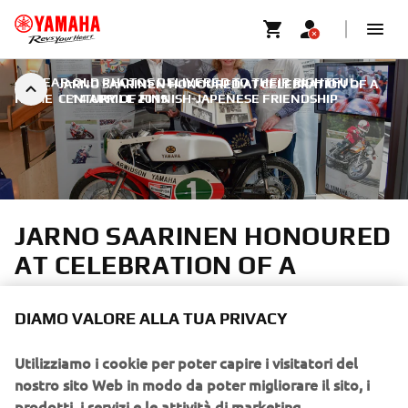
47-YEAR-OLD PHOTOS DELIVERED TO THEIR RIGHTFUL
JARNO SAARINEN HONOURED AT CELEBRATION OF A
HOME
CENTURY OF FINNISH-JAPENESE FRIENDSHIP
|
14 APRILE 2019
JARNO SAARINEN HONOURED
AT CELEBRATION OF A
CENTURY OF FINNISH-
JAPENESE FRIENDSHIP
DIAMO VALORE ALLA TUA PRIVACY
Utilizziamo i cookie per poter capire i visitatori del
Top image, from left to right: Yoshihiro Hidaka, president
nostro sito Web in modo da poter migliorare il sito, i
of Yamaha Motor Co., Ltd.; Soili, widow of Jarno Saarinen;
prodotti, i servizi e le attività di marketing.
Pekka Orpana, Finnish ambassador to Japan