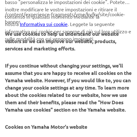
basso "personalizza le impostazioni dei cookie". Potete
work himself so I helped to support him with everything
inoltre modificare le vostre impostazioni e ritirare il
else and we went to the races as a team. I’m glad to be
/content/experience-fragments/yme/kv/kv/site/cookie-
consenso in qualsiasi momento mediante la
taking these photos and their memories back with me to
banner
nostra
Informativa sui cookie
. Leggete la seguente
Finland.”
informativa sui cookie per saperne di più sul loro utilizzo e
We use cookies to help us understand our website
President Hidaka himself is an avid race fan. While flipping
sulle modalità con cui vengono impiegati.
visitors so we can improve our website, products,
through an old magazine, he owns, showcasing Saarinen’s
services and marketing efforts.
racing achievements, “I remember seeing him in
motorcycle magazines while I was student,” he said to
If you continue without changing your settings, we'll
Soili. “Never in my wildest dreams did I ever think I’d have
assume that you are happy to receive all cookies on the
the opportunity to officially hand over an album from
Yamaha website. However, If you would like to, you can
some 40 years ago to the wife of a rider I admired so
change your cookie settings at any time. To learn more
much. This is a heartwarming experience.”
about the cookies related to our website, how we use
The Jarno Saarinen exhibit will be on display at the
them and their benefits, please read the "How Does
Communication Plaza, Yamaha Motor’s corporate
Yamaha use cookies" section on the Yamaha website.
museum, from 16th April to 31st May.
Cookies on Yamaha Motor's website