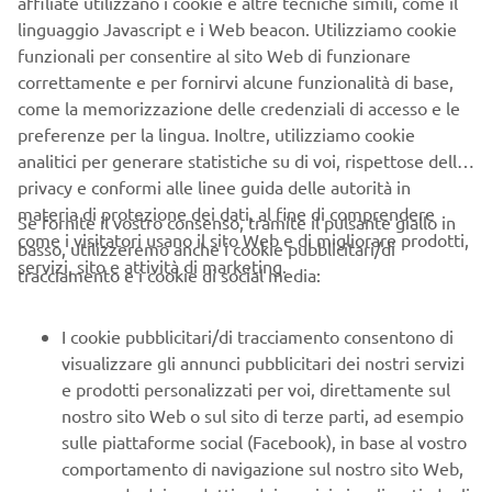
affiliate utilizzano i cookie e altre tecniche simili, come il
linguaggio Javascript e i Web beacon. Utilizziamo cookie
funzionali per consentire al sito Web di funzionare
Applying the in-depth Leaning Multi Wheel (LMW)
correttamente e per fornirvi alcune funzionalità di base,
knowledge gained from the development and production
come la memorizzazione delle credenziali di accesso e le
of the Tricity 125 and NIKEN, Yamaha's designers have
preferenze per la lingua. Inoltre, utilizziamo cookie
created a fashionable and dynamic 3-wheel scooter that is
analitici per generare statistiche su di voi, rispettose della
ready to make a great impression in 2020 with its best-in-
privacy e conformi alle linee guida delle autorità in
class specification, competitive price and unrivalled
materia di protezione dei dati, al fine di comprendere
Se fornite il vostro consenso, tramite il pulsante giallo in
quality.
come i visitatori usano il sito Web e di migliorare prodotti,
basso, utilizzeremo anche i cookie pubblicitari/di
servizi, sito e attività di marketing.
tracciamento e i cookie di social media:
I cookie pubblicitari/di tracciamento consentono di
visualizzare gli annunci pubblicitari dei nostri servizi
e prodotti personalizzati per voi, direttamente sul
CORPORATE
nostro sito Web o sul sito di terze parti, ad esempio
sulle piattaforme social (Facebook), in base al vostro
B2B
comportamento di navigazione sul nostro sito Web,