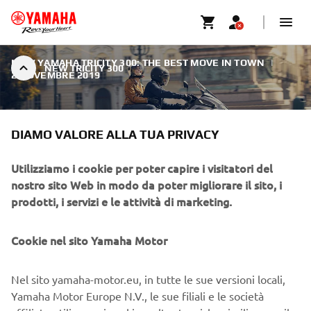
NEW YAMAHA TRICITY 300: THE BEST MOVE IN TOWN
|
NEW TRICITY 300
2 NOVEMBRE 2019
DIAMO VALORE ALLA TUA PRIVACY
Utilizziamo i cookie per poter capire i visitatori del
NEW TRICITY 300
nostro sito Web in modo da poter migliorare il sito, i
prodotti, i servizi e le attività di marketing.
Yamaha is taking the Urban Mobility segment to the next
level with the all new Tricity 300 - a smart and modern 3-
Cookie nel sito Yamaha Motor
wheel model designed to attract many new customers
who are looking for a premium urban commuter with its
own distinctive style.
Nel sito yamaha-motor.eu, in tutte le sue versioni locali,
Yamaha Motor Europe N.V., le sue filiali e le società