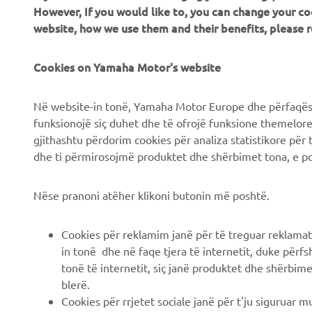
CORPORATE
B2B
However, If you would like to, you can change your co
website, how we use them and their benefits, please
Chi siamo
Soluzioni di Business
News
Cookies on Yamaha Motor's website
NEO's Delivery
Eventi
Sistemi eBike
Në website-in tonë, Yamaha Motor Europe dhe përfaqësit
Stampa
Autorità
funksionojë siç duhet dhe të ofrojë funksione themelore, 
gjithashtu përdorim cookies për analiza statistikore për 
Brochures
Campi da golf
dhe ti përmirosojmë produktet dhe shërbimet tona, e po
Lavora con noi
Primi soccorritori
Lavora presso una
Scuole guida
Nëse pranoni atëher klikoni butonin më poshtë.
Concessionaria Ufficiale
Robotics
Yamaha
Cookies për reklamim janë për të treguar reklamat
Collaborazione
Diventa un rivenditore
in tonë dhe në faqe tjera të internetit, duke përfs
Informazioni tecniche per
tonë të internetit, siç janë produktet dhe shërbimet
Informativa sui diritti
rivenditori indipendenti
blerë.
umani
Cookies për rrjetet sociale janë për t'ju siguruar 
Scheda di sicurezza