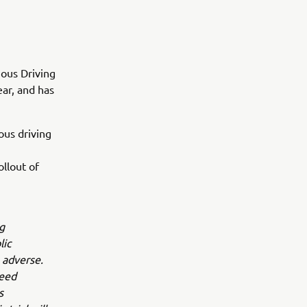
ous Driving
ear, and has
ous driving
llout of
g
lic
 adverse.
peed
s