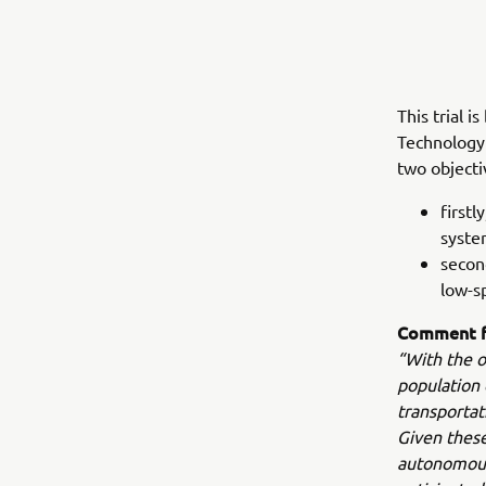
This trial 
Technology 
two objecti
firstl
syste
secon
low-s
Comment f
“With the o
population 
transportat
Given these
autonomous 