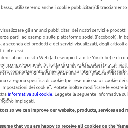
d:
Two years from July 2019
n basso, utilizzeremo anche i cookie pubblicitari/di tracciamento e
on:
Around Mikuriya Station (planned for opening) Iwata city, S
o be traveled:
Maximum of 4.2 km
isualizzare gli annunci pubblicitari dei nostri servizi e prodotti
es:
Electric small and low speed PPMs (Public Personal Mobility) 
terze parti, ad esempio sulle piattaforme social (Facebook), in b
cation land cars
seconda dei prodotti e dei servizi visualizzati, degli articoli ag
ives:
ri interessi.
al evaluation of and ascertaining issues with autonomous drivi
video sul nostro sito Web (ad esempio tramite YouTube) e di co
 the driving
edia come Facebook. Si tratta di cookie di fornitori terzi di pia
t working toward rollout of low-speed autonomous driving veh
 visualizzare le offerte e gli annunci pubblicitari relativi ai vost
vostro comportamento di navigazione su Internet e di utilizzarlo p
to e i cookie dei social media, facendo clic sul pulsante di conf
na categoria specifica di cookie (per esempio solo i cookie dei s
le impostazioni dei cookie". Potete inoltre modificare le vostre 
stra
Informativa sui cookie
. Leggete la seguente informativa sui
banner
vengono impiegati.
tors so we can improve our website, products, services and m
 assume that you are happy to receive all cookies on the Yam