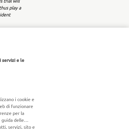
trial will
thus play a
sident
ctor of
tion trial
initiative,
 servizi e le
or Human
g-term
 which are
o expand the
ety of
 public
lizzano i cookie e
 aging of
Web di funzionare
renze per la
e guida delle
i, servizi, sito e