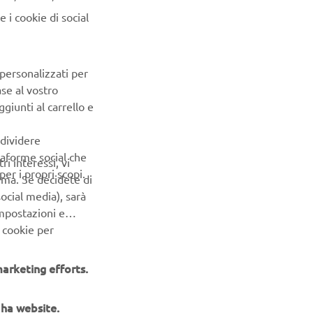
 i cookie di social
hizuoka,
 personalizzati per
- public
ase al vostro
giunti al carrello e
ng systems
ndividere
ttaforme social che
icles
ri interessi, vi
er i propri scopi.
erma. Se decidete di
ocial media), sarà
impostazioni e
 cookie per
arketing efforts.
aha website.