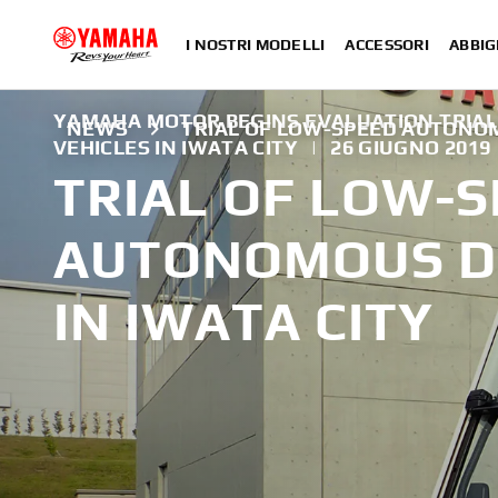
I NOSTRI MODELLI
ACCESSORI
ABBIG
YAMAHA MOTOR BEGINS EVALUATION TRIA
NEWS
TRIAL OF LOW-SPEED AUTONOM
VEHICLES IN IWATA CITY
|
26 GIUGNO 2019
TRIAL OF LOW-
AUTONOMOUS DR
IN IWATA CITY