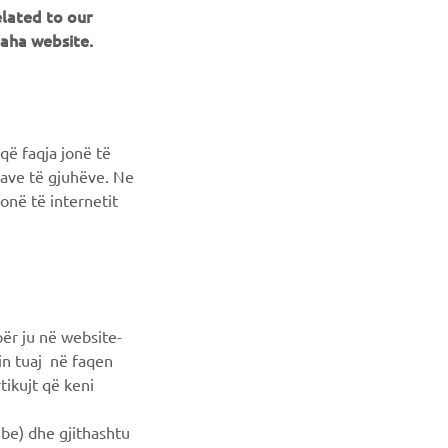
NEWSLETTER
elated to our
aha website.
Conoscerai in anteprima le ultime offerte, gli eventi speciali, le
nuove uscite e molto altro
ISCRIVITI
që faqja jonë të
ncave të gjuhëve. Ne
Leggi la nostra Informativa sulla privacy per sapere come
onë të internetit
trattiamo i tuoi dati personali:
Informativa sulla Privacy
ër ju në website-
min tuaj në faqen
tikujt që keni
ube) dhe gjithashtu