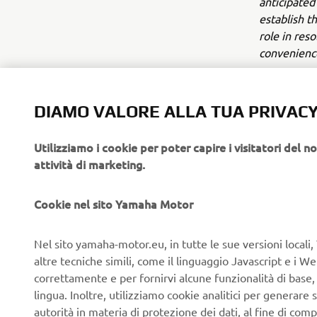
anticipated
establish t
role in res
convenience 
Comment fr
Yamaha M
DIAMO VALORE ALLA TUA PRIVAC
“I would li
to thank th
Utilizziamo i cookie per poter capire i visitatori del no
who have gi
attività di marketing.
Possibiliti
growth stra
capable of 
Cookie nel sito Yamaha Motor
possibiliti
transport-r
Nel sito yamaha-motor.eu, in tutte le sue versioni locali, 
transportat
altre tecniche simili, come il linguaggio Javascript e i 
drivers.”
correttamente e per fornirvi alcune funzionalità di base
lingua. Inoltre, utilizziamo cookie analitici per generare s
OVERV
autorità in materia di protezione dei dati, al fine di comp