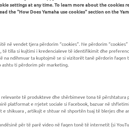
PIÙ YAMAHA
SUPPORTO
okie settings at any time. To learn more about the cookies r
 read the "How Does Yamaha use cookies" section on the Yam
MyYamaha
FAQ
Yamaha Music
Supporto clienti
Yamaha Racing
Catalogo dei ricambi
ë në vendet tjera përdorim “cookies”. Ne përdorim “cookies” 
Yamaha Motor Global
Prenota la manutenzione
të tilla si kujtimi i kredencialeve të identifikimit dhe prefere
të na ndihmuar ta kuptojmë se si vizitorët tanë përdorin faqen t
Yamaha Blog
Concessionari ufficiali
 ashtu ti përdorim për marketing.
Applicazioni mobili
Gestione delle batterie
esauste
Differenziata prodotti
Yamaha
 relevante të produkteve dhe shërbimeve tona të përshtatura p
hirë platformat e rrjetet sociale si Facebook, bazuar në shfleti
 e shikuara , artikujt e shtuar në shportën tuaj të blerjes dhe ar
mundësinë për të parë video në faqen tonë të internetit (si YouT