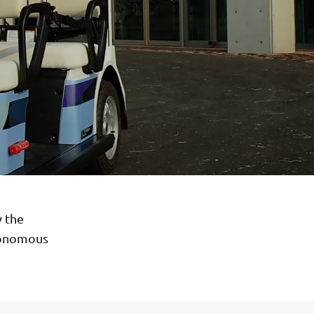
y the
utonomous