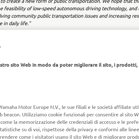
 to create a new form of public transportation. We hope that this 
he feasibility of low-speed autonomous driving technology, and 
olving community public transportation issues and increasing re
in daily life.”
om Mr. Yoshihiro Hidaka, President and Representative Dire
otor
Y
ke to take the opportunity with the commencement of this evalua
e local residents of Iwata City and everyone concerned with this 
stro sito Web in modo da poter migliorare il sito, i prodotti, i
ven us invaluable support. This initiative forms part of “ART f
es, Rethinking Solutions,” one of the Company's medium- to lon
tegies. By offering land cars which move at a gentle pace - and
autonomous driving - as a last-mile mobility solution, we aim t
es of low-speed mobility, and also contribute to addressing a vari
elated issues which are becoming apparent, such as maintaining
Yamaha Motor Europe N.V., le sue filiali e le società affiliate uti
ion in mountainous and depopulated regions and the advancing
Web beacon. Utilizziamo cookie funzionali per consentire al sito 
, come la memorizzazione delle credenziali di accesso e le prefe
tatistiche su di voi, rispettose della privacy e conformi alle line
IEW OF TRIAL
rendere come i visitatori usano il sito Web e di migliorare prodott