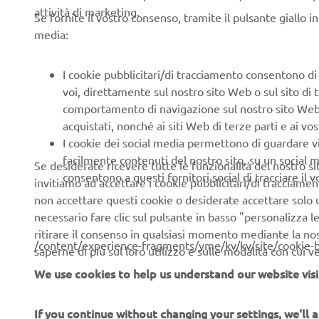
Trial perio
attività di marketing.
Se fornite il vostro consenso, tramite il pulsante giallo i
Trial locati
media:
Japan
Distance t
I cookie pubblicitari/di tracciamento consentono di v
Trial vehicl
voi, direttamente sul nostro sito Web o sul sito di 
road specifi
comportamento di navigazione sul nostro sito Web, a 
Trial object
acquistati, nonché ai siti Web di terze parti e ai vost
1. Function
I cookie dei social media permettono di guardare 
2. Study of
facilmente contenuti del nostro sito, su un social m
environmen
Se desiderate ricevere tutte le funzionalità del nostro sito,
consentono a questi fornitori social di tracciare il 
invitiamo ad accettare i cookie pubblicitari/di tracciamen
non accettare questi cookie o desiderate accettare solo u
necessario fare clic sul pulsante in basso "personalizza 
ritirare il consenso in qualsiasi momento mediante la no
/content/experience-fragments/yme/kv/kv/site/cookie-
saperne di più sul loro utilizzo e sulle modalità con cui 
We use cookies to help us understand our website visi
If you continue without changing your settings, we'll