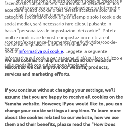
che consentono a questi fornitori social di tracciare il
I primi 4 piloti selezionati parteciperanno, insieme a 4
facendo clic sul pulsante di conferma. Se decidete di non
vostro comportamento di navigazione su Internet e
ospiti,al primo evento di preparazione presso il Deus, a
accettare questi cookie o desiderate accettare solo una
di utilizzarlo per i propri scopi.
Milano, dove impareranno a usare il road book e
categoria specifica di cookie (per esempio solo i cookie dei
metteranno alla prova la propria capacità di orientamento.
social media), sarà necessario fare clic sul pulsante in
I migliori 2 potranno partecipare ad una giornata
basso "personalizza le impostazioni dei cookie". Potete
organizzata in un circuito flat track.
inoltre modificare le vostre impostazioni e ritirare il
/content/experience-fragments/yme/kv/kv/site/cookie-
consenso in qualsiasi momento mediante la
banner
nostra
Informativa sui cookie
. Leggete la seguente
A marzo sarà la volta del secondo appuntamento al quale
informativa sui cookie per saperne di più sul loro utilizzo e
We use cookies to help us understand our website
saranno chiamati altri 4 aspiranti piloti. In questo caso
sulle modalità con cui vengono impiegati.
visitors so we can improve our website, products,
riceveranno una formazione tecnica di base sulla
services and marketing efforts.
manutenzione della moto. I 2 motociclisti che
dimostreranno di avere recepito nel modo più opportuno
l'insegnamento si uniranno ai 2 già selezionati per
If you continue without changing your settings, we'll
l'evento in circuito che si terrà ad aprile.
assume that you are happy to receive all cookies on the
Yamaha website. However, If you would like to, you can
change your cookie settings at any time. To learn more
I due che supereranno brillantemente anche questa fase
about the cookies related to our website, how we use
prenderanno parte a unbootcamp di due giorni, con molte
them and their benefits, please read the "How Does
sorprese e ospiti speciali. E finalmente sarà individuato il