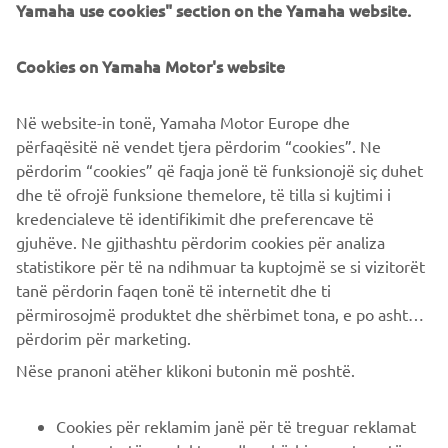
Yamaha use cookies" section on the Yamaha website.
pilota che farà parte del team Yamaha HeroesSwank Rally
di Sardegna.
Cookies on Yamaha Motor's website
Në website-in tonë, Yamaha Motor Europe dhe
përfaqësitë në vendet tjera përdorim “cookies”. Ne
përdorim “cookies” që faqja jonë të funksionojë siç duhet
dhe të ofrojë funksione themelore, të tilla si kujtimi i
SCOPRI DI PIÙ
kredencialeve të identifikimit dhe preferencave të
gjuhëve. Ne gjithashtu përdorim cookies për analiza
statistikore për të na ndihmuar ta kuptojmë se si vizitorët
tanë përdorin faqen tonë të internetit dhe ti
përmirosojmë produktet dhe shërbimet tona, e po ashtu ti
përdorim për marketing.
CORPORATE
Nëse pranoni atëher klikoni butonin më poshtë.
B2B
Cookies për reklamim janë për të treguar reklamat