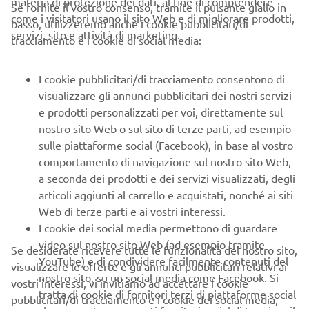
materia di protezione dei dati, al fine di comprendere
2. quale moto guidano o amano
Se fornite il vostro consenso, tramite il pulsante giallo in
come i visitatori usano il sito Web e di migliorare prodotti,
3. raccontare un momento della propria vita durante il
basso, utilizzeremo anche i cookie pubblicitari/di
servizi, sito e attività di marketing.
quale si sono sentiti eroi
tracciamento e i cookie di social media:
I cookie pubblicitari/di tracciamento consentono di
Il materiale andrà poi caricato sul proprio profilo
visualizzare gli annunci pubblicitari dei nostri servizi
Instagram, usando l'Hashtag #Yamahaheroes e taggando il
e prodotti personalizzati per voi, direttamente sul
canale @yamahamotorit .
nostro sito Web o sul sito di terze parti, ad esempio
sulle piattaforme social (Facebook), in base al vostro
Insieme a questi eroi, faranno parte del Team Yamaha
comportamento di navigazione sul nostro sito Web,
anche 4 eroi speciali, che parteciperanno assieme ai
a seconda dei prodotti e dei servizi visualizzati, degli
candidati a tutte le prove.
articoli aggiunti al carrello e acquistati, nonché ai siti
Web di terze parti e ai vostri interessi.
Alle donne e agli uomini che intendono candidarsi sono
I cookie dei social media permettono di guardare
richiesti solo due requisiti: possedere la patente di guida
video sul nostro sito Web (ad esempio tramite
Se desiderate ricevere tutte le funzionalità del nostro sito,
per la moto e avere una buona esperienza di guida.
YouTube) e di condividere facilmente contenuti del
visualizzare le offerte e gli annunci pubblicitari relativi ai
Indispensabili, per i resto, la voglia di mettersi in gioco, di
nostro sito, su un social media come Facebook. Si
vostri interessi, vi invitiamo ad accettare i cookie
divertirsi e un po' di flessibilità.
tratta di cookie di fornitori terzi di piattaforme social
pubblicitari/di tracciamento e i cookie dei social media,