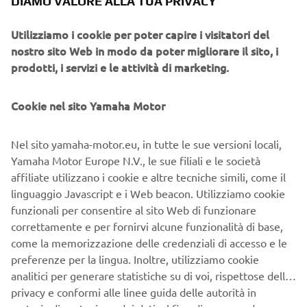
DIAMO VALORE ALLA TUA PRIVACY
La manifestazione organizzata da Deus Ex
Utilizziamo i cookie per poter capire i visitatori del
Machinainsieme a Renato Zocchi, creatore con suo fratello
nostro sito Web in modo da poter migliorare il sito, i
Guido, del mitico "Rally di Sardegna", si terrà dal 18 al 21
prodotti, i servizi e le attività di marketing.
maggio 2019 sulle spettacolari strade della terra sarda
Cookie nel sito Yamaha Motor
La selezione, che partirà dal 14 Gennaio, si svolge in
collaborazione con Virgin Radio, partner dell'iniziativa. Si
Nel sito yamaha-motor.eu, in tutte le sue versioni locali,
tratta di un vero e proprio casting che vede i protagonisti
Yamaha Motor Europe N.V., le sue filiali e le società
affrontare diverse prove pratiche in occasione di 4 eventi.
affiliate utilizzano i cookie e altre tecniche simili, come il
linguaggio Javascript e i Web beacon. Utilizziamo cookie
Solo al termine di questi appuntamenti la squadra Yamaha
funzionali per consentire al sito Web di funzionare
sarà definita e pronta per partire. Partecipare alla
correttamente e per fornirvi alcune funzionalità di base,
selezione è semplicissimo: gli aspiranti "eroi" dovranno
come la memorizzazione delle credenziali di accesso e le
preparare un video all'interno del quale spiegare:
preferenze per la lingua. Inoltre, utilizziamo cookie
analitici per generare statistiche su di voi, rispettose della
privacy e conformi alle linee guida delle autorità in
1. chi sono, attraverso una breve descrizione