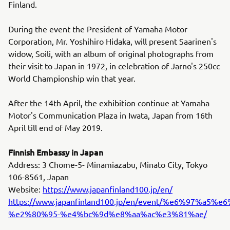
Finland.
During the event the President of Yamaha Motor
Corporation, Mr. Yoshihiro Hidaka, will present Saarinen's
widow, Soili, with an album of original photographs from
their visit to Japan in 1972, in celebration of Jarno's 250cc
World Championship win that year.
After the 14th April, the exhibition continue at Yamaha
Motor's Communication Plaza in Iwata, Japan from 16th
April till end of May 2019.
Finnish Embassy in Japan
Address: 3 Chome-5- Minamiazabu, Minato City, Tokyo
106-8561, Japan
Website:
https://www.japanfinland100.jp/en/
https://www.japanfinland100.jp/en/event/%e6
%e2%80%95-%e4%bc%9d%e8%aa%ac%e3%81%ae/