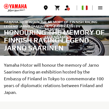
YAMAHA TO HONOUR THE MEMORY OF FINNISH RACING
HONOURING THE
LEGEND JARNO SAARINEN
|
2 APRILE 2019
MEMORY OF
HONOURING THE MEMORY OF
NEWS
FINNISH RACING
LEGEND JARNO
FINNISH RACING LEGEND
SAARINEN
JARNO SAARINEN
Yamaha Motor will honour the memory of Jarno
Saarinen during an exhibition hosted by the
Embassy of Finland in Tokyo to commemorate 100
years of diplomatic relations between Finland and
Japan.