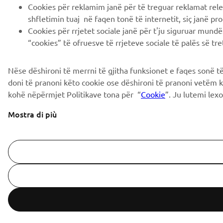
Cookies për reklamim janë për të treguar reklamat rele
shfletimin tuaj në faqen tonë të internetit, siç janë pro
Cookies për rrjetet sociale janë për t'ju siguruar mundë
“cookies” të ofruesve të rrjeteve sociale të palës së tret
Nëse dëshironi të merrni të gjitha funksionet e faqes sonë të
doni të pranoni këto cookie ose dëshironi të pranoni vetëm k
kohë nëpërmjet Politikave tona për “
Cookie
”. Ju lutemi lex
Mostra di più