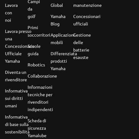
Campi
Lavora
Global
manutenzione
da
con
golf
Yamaha
Concessionari
noi
Blog
ufficiali
Primi
Lavora presso
soccorritori
Applicazioni
Gestione
una
mobili
delle
Concessionaria
Scuole
batterie
Ufficiale
guida
Differenziata
esauste
Yamaha
prodotti
Robotics
Yamaha
Diventa un
Collaborazione
rivenditore
Informazioni
Informativa
tecniche per
sui diritti
rivenditori
umani
indipendenti
Informativa
Scheda di
di base sulla
sicurezza
sostenibilità
Yamalube