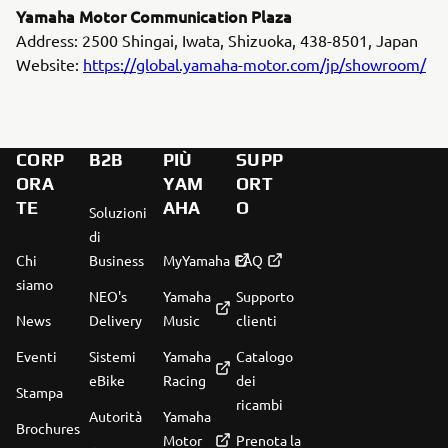
Yamaha Motor Communication Plaza
Address: 2500 Shingai, Iwata, Shizuoka, 438-8501, Japan
Website:
https://global.yamaha-motor.com/jp/showroom/
CORP
B2B
PIÙ
SUPP
ORA
YAM
ORT
TE
AHA
O
Soluzioni
di
Chi
Business
MyYamaha
FAQ
siamo
NEO's
Yamaha
Supporto
News
Delivery
Music
clienti
Eventi
Sistemi
Yamaha
Catalogo
eBike
Racing
dei
Stampa
ricambi
Autorità
Yamaha
Brochures
Motor
Prenota la