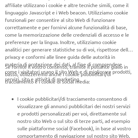
affiliate utilizzano i cookie e altre tecniche simili, come il
Per il 2021 l'MT-07 di nuova generazione avrà una nuova
linguaggio Javascript e i Web beacon. Utilizziamo cookie
carrozzeria distintiva con una doppia presa d'aria di tipo ed
funzionali per consentire al sito Web di funzionare
un nuovo faro a LED compatto, che distinguerà questa
correttamente e per fornirvi alcune funzionalità di base,
nuova versione grazie al futuristico frontale a forma di Y,
come la memorizzazione delle credenziali di accesso e le
lo stile caratteristico degli ultimi modelli Hyper Naked.
preferenze per la lingua. Inoltre, utilizziamo cookie
analitici per generare statistiche su di voi, rispettose della
Il raffinato motore conforme alla normativa EU5 offre una
privacy e conformi alle linee guida delle autorità in
risposta ancora più lineare e con uno scarico ancor più
materia di protezione dei dati, al fine di comprendere
grintoso.
Se fornite il vostro consenso, tramite il pulsante giallo in
come i visitatori usano il sito Web e di migliorare prodotti,
basso, utilizzeremo anche i cookie pubblicitari/di
DNA Hyper Naked.
servizi, sito e attività di marketing.
tracciamento e i cookie di social media:
I cookie pubblicitari/di tracciamento consentono di
visualizzare gli annunci pubblicitari dei nostri servizi
SCOPRI LA NUOVA MT-07
e prodotti personalizzati per voi, direttamente sul
nostro sito Web o sul sito di terze parti, ad esempio
sulle piattaforme social (Facebook), in base al vostro
comportamento di navigazione sul nostro sito Web,