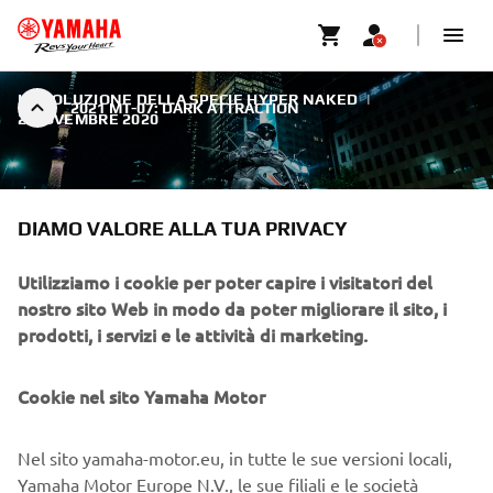
L'EVOLUZIONE DELLA SPECIE HYPER NAKED
|
2021 MT-07: DARK ATTRACTION
2 NOVEMBRE 2020
DIAMO VALORE ALLA TUA PRIVACY
2021 MT-07: DARK
Utilizziamo i cookie per poter capire i visitatori del
nostro sito Web in modo da poter migliorare il sito, i
ATTRACTION
prodotti, i servizi e le attività di marketing.
La nuova MT-07 è la migliore tra i pesi medi delle Hyper
Cookie nel sito Yamaha Motor
Naked.
Nel sito yamaha-motor.eu, in tutte le sue versioni locali,
Yamaha Motor Europe N.V., le sue filiali e le società