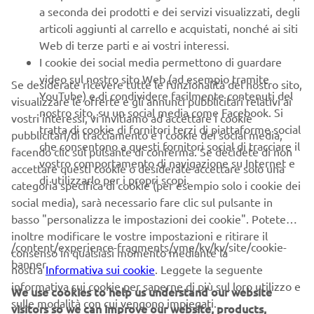
a seconda dei prodotti e dei servizi visualizzati, degli
articoli aggiunti al carrello e acquistati, nonché ai siti
CORPORATE
Web di terze parti e ai vostri interessi.
I cookie dei social media permettono di guardare
B2B
video sul nostro sito Web (ad esempio tramite
Se desiderate ricevere tutte le funzionalità del nostro sito,
YouTube) e di condividere facilmente contenuti del
visualizzare le offerte e gli annunci pubblicitari relativi ai
nostro sito, su un social media come Facebook. Si
PIÙ YAMAHA
vostri interessi, vi invitiamo ad accettare i cookie
tratta di cookie di fornitori terzi di piattaforme social
pubblicitari/di tracciamento e i cookie dei social media,
che consentono a questi fornitori social di tracciare il
facendo clic sul pulsante di conferma. Se decidete di non
SUPPORTO
vostro comportamento di navigazione su Internet e
accettare questi cookie o desiderate accettare solo una
di utilizzarlo per i propri scopi.
categoria specifica di cookie (per esempio solo i cookie dei
social media), sarà necessario fare clic sul pulsante in
NEWSLETTER
basso "personalizza le impostazioni dei cookie". Potete
Conoscerai in anteprima le ultime offerte, gli eventi speciali, le
inoltre modificare le vostre impostazioni e ritirare il
/content/experience-fragments/yme/kv/kv/site/cookie-
nuove uscite e molto altro
consenso in qualsiasi momento mediante la
banner
nostra
Informativa sui cookie
. Leggete la seguente
informativa sui cookie per saperne di più sul loro utilizzo e
We use cookies to help us understand our website
sulle modalità con cui vengono impiegati.
visitors so we can improve our website, products,