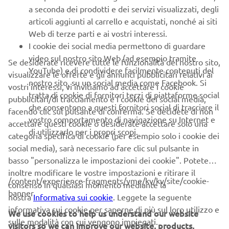
a seconda dei prodotti e dei servizi visualizzati, degli
articoli aggiunti al carrello e acquistati, nonché ai siti
CORPORATE
Web di terze parti e ai vostri interessi.
I cookie dei social media permettono di guardare
video sul nostro sito Web (ad esempio tramite
B2B
Se desiderate ricevere tutte le funzionalità del nostro sito,
YouTube) e di condividere facilmente contenuti del
visualizzare le offerte e gli annunci pubblicitari relativi ai
nostro sito, su un social media come Facebook. Si
vostri interessi, vi invitiamo ad accettare i cookie
PIÙ YAMAHA
tratta di cookie di fornitori terzi di piattaforme social
pubblicitari/di tracciamento e i cookie dei social media,
che consentono a questi fornitori social di tracciare il
facendo clic sul pulsante di conferma. Se decidete di non
SUPPORTO
vostro comportamento di navigazione su Internet e
accettare questi cookie o desiderate accettare solo una
di utilizzarlo per i propri scopi.
categoria specifica di cookie (per esempio solo i cookie dei
social media), sarà necessario fare clic sul pulsante in
NEWSLETTER
basso "personalizza le impostazioni dei cookie". Potete
inoltre modificare le vostre impostazioni e ritirare il
Conoscerai in anteprima le ultime offerte, gli eventi speciali, le
/content/experience-fragments/yme/kv/kv/site/cookie-
consenso in qualsiasi momento mediante la
nuove uscite e molto altro
banner
nostra
Informativa sui cookie
. Leggete la seguente
informativa sui cookie per saperne di più sul loro utilizzo e
We use cookies to help us understand our website
sulle modalità con cui vengono impiegati.
visitors so we can improve our website, products,