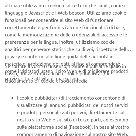
dei valori fondanti che rendono la gamma MT il segmento
affiliate utilizzano i cookie e altre tecniche simili, come il
di maggior successo e una delle linee di prodotto di
linguaggio Javascript e i Web beacon. Utilizziamo cookie
maggior notorietà nel mercato europeo.
funzionali per consentire al sito Web di funzionare
correttamente e per fornirvi alcune funzionalità di base,
come la memorizzazione delle credenziali di accesso e le
preferenze per la lingua. Inoltre, utilizziamo cookie
analitici per generare statistiche su di voi, rispettose della
Per il 2021 l'MT-09 è stata completamente ridisegnata. Il
privacy e conformi alle linee guida delle autorità in
design di nuova generazione e le finiture premium ne
materia di protezione dei dati, al fine di comprendere
Se fornite il vostro consenso, tramite il pulsante giallo in
caratterizzano l'estetica.
come i visitatori usano il sito Web e di migliorare prodotti,
basso, utilizzeremo anche i cookie pubblicitari/di
servizi, sito e attività di marketing.
Nuova MT-09: l'oscurità raggiunge un nuovo livello.
tracciamento e i cookie di social media:
I cookie pubblicitari/di tracciamento consentono di
visualizzare gli annunci pubblicitari dei nostri servizi
e prodotti personalizzati per voi, direttamente sul
SCOPRI LA NUOVA MT-09
nostro sito Web o sul sito di terze parti, ad esempio
sulle piattaforme social (Facebook), in base al vostro
comportamento di navigazione sul nostro sito Web,