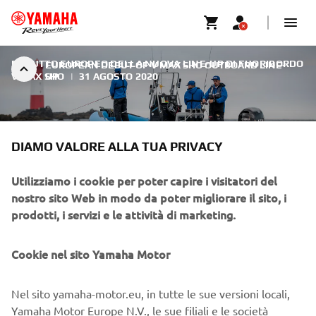
DEBUTTO EUROPEO DELLA NUOVA LINE-UP DI FUORIBORDO
EUROPEAN DEBUT OF V MAX SHO OUTBOARD LINE-
V MAX SHO
UP
|
31 AGOSTO 2020
DIAMO VALORE ALLA TUA PRIVACY
DEBUTTO EUROPEO DELLA
Utilizziamo i cookie per poter capire i visitatori del
nostro sito Web in modo da poter migliorare il sito, i
NUOVA LINE-UP DI
prodotti, i servizi e le attività di marketing.
FUORIBORDO V MAX SHO
Cookie nel sito Yamaha Motor
Il nome V MAX è leggendario. È sempre stato sinonimo di
prestazioni e stile ben gli standard- e riconosciuto come
un fuoribordo che è semplicemente un passo avanti agli
Nel sito yamaha-motor.eu, in tutte le sue versioni locali,
altri – un livello a sé stante.
Yamaha Motor Europe N.V., le sue filiali e le società