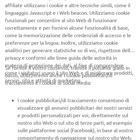
affiliate utilizzano i cookie e altre tecniche simili, come il
linguaggio Javascript e i Web beacon. Utilizziamo cookie
funzionali per consentire al sito Web di funzionare
correttamente e per fornirvi alcune funzionalità di base,
V MAX SHO 90, V MAX SHO 115, V MAX SHO 150 e V
come la memorizzazione delle credenziali di accesso e le
MAX SHO 175 sono specificamente progettati e realizzati
preferenze per la lingua. Inoltre, utilizziamo cookie
per offrire un livello di prestazioni ad ampio raggio per
analitici per generare statistiche su di voi, rispettose della
tutte le moderne imbarcazioni sportive e da pesca , veloci
privacy e conformi alle linee guida delle autorità in
e leggere - e per innalzare facilmente il livello di
materia di protezione dei dati, al fine di comprendere
Se fornite il vostro consenso, tramite il pulsante giallo in
adrenalina di chi le utilizza, i veri amanti del divertimento
come i visitatori usano il sito Web e di migliorare prodotti,
basso, utilizzeremo anche i cookie pubblicitari/di
e del brivido.
servizi, sito e attività di marketing.
tracciamento e i cookie di social media:
I cookie pubblicitari/di tracciamento consentono di
visualizzare gli annunci pubblicitari dei nostri servizi
SCOPRI SUBITO L'INTERA GAMMA!
e prodotti personalizzati per voi, direttamente sul
nostro sito Web o sul sito di terze parti, ad esempio
sulle piattaforme social (Facebook), in base al vostro
comportamento di navigazione sul nostro sito Web,