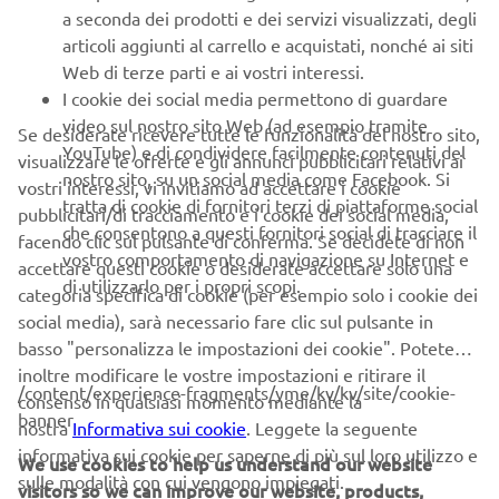
a seconda dei prodotti e dei servizi visualizzati, degli
articoli aggiunti al carrello e acquistati, nonché ai siti
CORPORATE
Web di terze parti e ai vostri interessi.
I cookie dei social media permettono di guardare
B2B
video sul nostro sito Web (ad esempio tramite
Se desiderate ricevere tutte le funzionalità del nostro sito,
YouTube) e di condividere facilmente contenuti del
visualizzare le offerte e gli annunci pubblicitari relativi ai
nostro sito, su un social media come Facebook. Si
PIÙ YAMAHA
vostri interessi, vi invitiamo ad accettare i cookie
tratta di cookie di fornitori terzi di piattaforme social
pubblicitari/di tracciamento e i cookie dei social media,
che consentono a questi fornitori social di tracciare il
facendo clic sul pulsante di conferma. Se decidete di non
SUPPORTO
vostro comportamento di navigazione su Internet e
accettare questi cookie o desiderate accettare solo una
di utilizzarlo per i propri scopi.
categoria specifica di cookie (per esempio solo i cookie dei
social media), sarà necessario fare clic sul pulsante in
NEWSLETTER
basso "personalizza le impostazioni dei cookie". Potete
Conoscerai in anteprima le ultime offerte, gli eventi speciali, le
inoltre modificare le vostre impostazioni e ritirare il
/content/experience-fragments/yme/kv/kv/site/cookie-
nuove uscite e molto altro
consenso in qualsiasi momento mediante la
banner
nostra
Informativa sui cookie
. Leggete la seguente
informativa sui cookie per saperne di più sul loro utilizzo e
We use cookies to help us understand our website
sulle modalità con cui vengono impiegati.
visitors so we can improve our website, products,