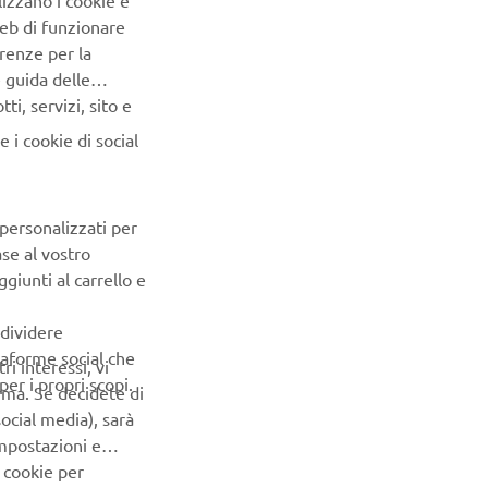
lizzano i cookie e
thness.
Web di funzionare
renze per la
e guida delle
rol and
i, servizi, sito e
xclusive
ware on
 i cookie di social
ay.
 efficient,
 personalizzati per
nd speed of
ase al vostro
giunti al carrello e
ndividere
ttaforme social che
ri interessi, vi
er i propri scopi.
erma. Se decidete di
ocial media), sarà
impostazioni e
 cookie per