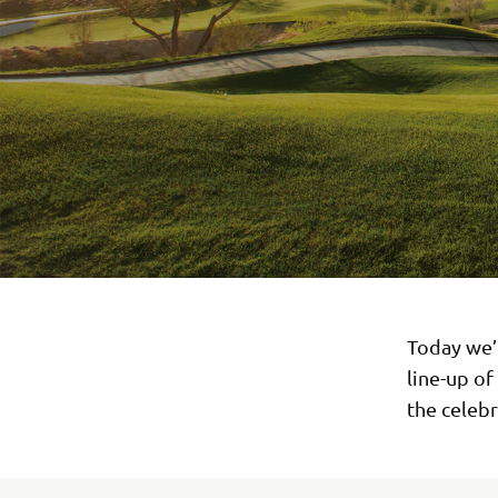
Today we’
line-up of
the celebr