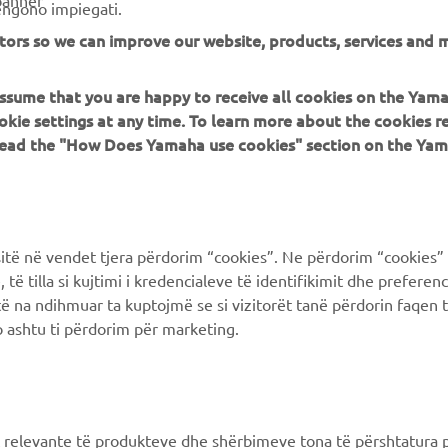
banner
vengono impiegati.
tors so we can improve our website, products, services and m
 assume that you are happy to receive all cookies on the Yam
PIÙ YAMAHA
SUPPORTO
okie settings at any time. To learn more about the cookies r
 read the "How Does Yamaha use cookies" section on the Yam
MyYamaha
FAQ
Yamaha Music
Supporto clienti
Yamaha Racing
Catalogo dei ricambi
ë në vendet tjera përdorim “cookies”. Ne përdorim “cookies” 
Yamaha Motor Global
Prenota la manutenzione
të tilla si kujtimi i kredencialeve të identifikimit dhe prefere
të na ndihmuar ta kuptojmë se si vizitorët tanë përdorin faqen t
Yamaha Blog
Concessionari ufficiali
 ashtu ti përdorim për marketing.
Applicazioni mobili
Gestione delle batterie
esauste
Differenziata prodotti
Yamaha
 relevante të produkteve dhe shërbimeve tona të përshtatura p