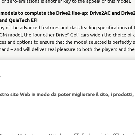
 of zero-emissions is another key to the appeal of this model.
 models to complete the Drive2 line-up: Drive2AC and Drive
 and QuieTech EFI
y of the advanced features and class-leading specifications of 
 model, the four other Drive² Golf cars widen the choice of a
es and options to ensure that the model selected is perfectly s
 hand – and will deliver real pleasure to both the players and th
 EFI utility models - rugged and versatile
ty vehicles offer the versatility, user-friendliness and durabilit
Y
l operators need and are designed to handle everything from s
 duties and load hauling, through to gardening and housekeep
stro sito Web in modo da poter migliorare il sito, i prodotti, i
1 Personal Transportation Vehicles (PTV)
dels are dedicated to your passengers’ ultimate comfort and
. Leading the line are the newly upgraded electric Drive² Pow
trol-powered Drive² QuieTech EFI. Sharing many new and innov
hese machines offer you a choice of whisper-quiet, emission-fr