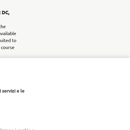
2 DC,
the
vailable
uited to
e course
y that
ite
ing chores.
 servizi e le
erTech AC
ative
ee AC