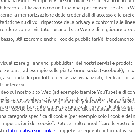
Yamaha Motor Europe N.V., le sue filiali e le società affiliate uti
opulsion - or a petrol unit that delivers great economy and smoo
Web beacon. Utilizziamo cookie funzionali per consentire al sito 
, come la memorizzazione delle credenziali di accesso e le prefe
 - Available on all Drive2 AC models from February 2021
tatistiche su di voi, rispettose della privacy e conformi alle line
t only to introduce new levels of efficiency to golf course cont
rendere come i visitatori usano il sito Web e di migliorare prodott
 but also to offer players a serious enjoyment upgrade, the e
sed YamaTrack® system brings sophisticated geofencing soft
n basso, utilizzeremo anche i cookie pubblicitari/di tracciamento e
olf car, with a multi-function, interactive 10” touch-screen displ
and control of the fleet in real time is now far simpler and more
isualizzare gli annunci pubblicitari dei nostri servizi e prodotti
rack® helping with everything from the scheduling of rounds a
terze parti, ad esempio sulle piattaforme social (Facebook), in b
intenance and security.
seconda dei prodotti e dei servizi visualizzati, degli articoli ag
ri interessi.
video sul nostro sito Web (ad esempio tramite YouTube) e di co
edia come Facebook. Si tratta di cookie di fornitori terzi di pia
 visualizzare le offerte e gli annunci pubblicitari relativi ai vost
vostro comportamento di navigazione su Internet e di utilizzarlo p
to e i cookie dei social media, facendo clic sul pulsante di conf
DISCOVER THE RANGE
na categoria specifica di cookie (per esempio solo i cookie dei s
le impostazioni dei cookie". Potete inoltre modificare le vostre 
stra
Informativa sui cookie
. Leggete la seguente informativa sui