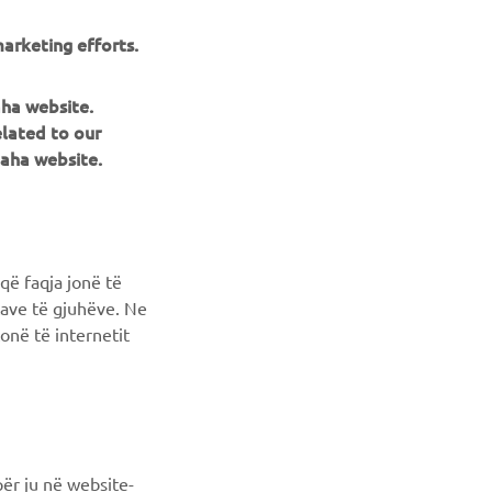
arketing efforts.
aha website.
NEWSLETTER
elated to our
aha website.
Conoscerai in anteprima le ultime offerte, gli eventi speciali, le
nuove uscite e molto altro
ISCRIVITI
që faqja jonë të
ncave të gjuhëve. Ne
Leggi la nostra Informativa sulla privacy per sapere come
onë të internetit
trattiamo i tuoi dati personali:
Informativa sulla Privacy
ër ju në website-