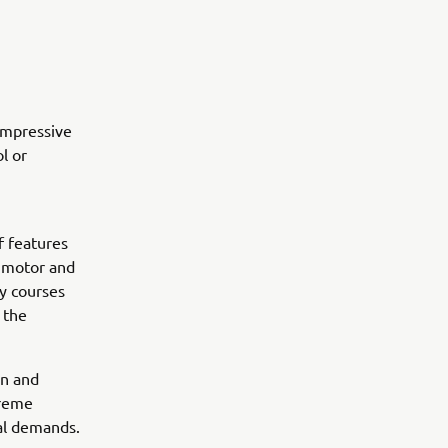
impressive
l or
f features
c motor and
ly courses
 the
on and
preme
nal demands.