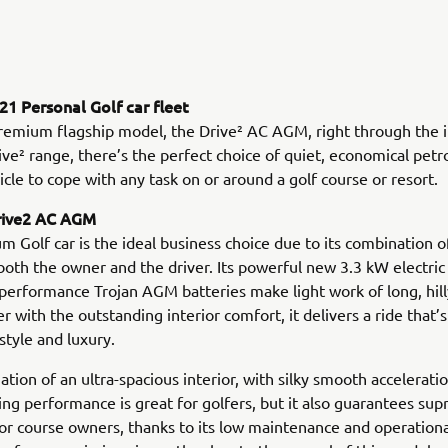
1 Personal Golf car fleet
remium flagship model, the Drive² AC AGM, right through the 
ve² range, there’s the perfect choice of quiet, economical petro
hicle to cope with any task on or around a golf course or resort.
rive2 AC AGM
m Golf car is the ideal business choice due to its combination o
both the owner and the driver. Its powerful new 3.3 kW electri
-performance Trojan AGM batteries make light work of long, hil
r with the outstanding interior comfort, it delivers a ride that’s
style and luxury.
tion of an ultra-spacious interior, with silky smooth accelerati
xing performance is great for golfers, but it also guarantees su
for course owners, thanks to its low maintenance and operatio