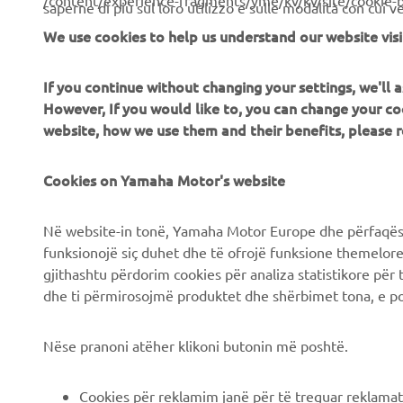
/content/experience-fragments/yme/kv/kv/site/cookie-
saperne di più sul loro utilizzo e sulle modalità con cui 
We use cookies to help us understand our website visi
If you continue without changing your settings, we'll
CORPORATE
B2B
However, If you would like to, you can change your co
website, how we use them and their benefits, please
Chi siamo
Soluzioni di Business
News
Cookies on Yamaha Motor's website
NEO's Delivery
Eventi
Sistemi eBike
Në website-in tonë, Yamaha Motor Europe dhe përfaqësit
Stampa
Autorità
funksionojë siç duhet dhe të ofrojë funksione themelore, 
gjithashtu përdorim cookies për analiza statistikore për 
Brochures
Campi da golf
dhe ti përmirosojmë produktet dhe shërbimet tona, e po
Lavora con noi
Primi soccorritori
Lavora presso una
Scuole guida
Nëse pranoni atëher klikoni butonin më poshtë.
Concessionaria Ufficiale
Robotics
Yamaha
Cookies për reklamim janë për të treguar reklamat