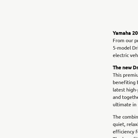
Yamaha 202
From our p
5-model Dri
electric ve
The new D
This premiu
benefiting 
latest high
and togethe
ultimate in 
The combina
quiet, rela
efficiency 