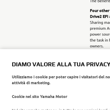
The benefit
Four other
Drive2 EFI
Sharing man
premium AGM
power sourc
the task in
owners.
UMX AC and
Yamaha Utili
DIAMO VALORE ALLA TUA PRIVAC
professiona
maintenance
Utilizziamo i cookie per poter capire i visitatori del no
attività di marketing.
Yamaha 202
Our PTV mo
convenience
Cookie nel sito Yamaha Motor
and the pe
features, t