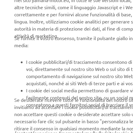
Nel sito yamaha-motor.eu, in tutte le sue versioni locali, 
electric pr
altre tecniche simili, come il linguaggio Javascript e i 
correttamente e per fornirvi alcune funzionalità di base
YamaTrack®
lingua. Inoltre, utilizziamo cookie analitici per generare s
Designed no
autorità in materia di protezione dei dati, al fine di comp
management,
attività di marketing.
new GPS-ba
Se fornite il vostro consenso, tramite il pulsante giallo i
board the g
media:
Monitoring 
I cookie pubblicitari/di tracciamento consentono di v
with YamaT
voi, direttamente sul nostro sito Web o sul sito di 
play, to ma
comportamento di navigazione sul nostro sito Web, a 
acquistati, nonché ai siti Web di terze parti e ai vost
I cookie dei social media permettono di guardare 
facilmente contenuti del nostro sito, su un social m
Se desiderate ricevere tutte le funzionalità del nostro sito,
consentono a questi fornitori social di tracciare il 
invitiamo ad accettare i cookie pubblicitari/di tracciamen
non accettare questi cookie o desiderate accettare solo u
necessario fare clic sul pulsante in basso "personalizza 
ritirare il consenso in qualsiasi momento mediante la no