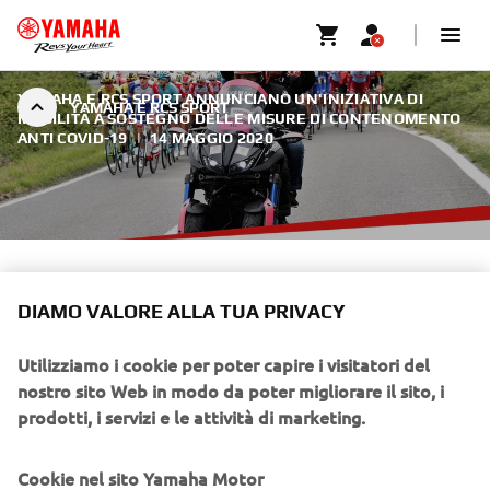
YAMAHA E RCS SPORT ANNUNCIANO UN'INIZIATIVA DI
YAMAHA E RCS SPORT
MOBILITÀ A SOSTEGNO DELLE MISURE DI CONTENOMENTO
ANTI COVID-19
|
14 MAGGIO 2020
YAMAHA E RCS SPORT
DIAMO VALORE ALLA TUA PRIVACY
Lavorando in stretta collaborazione con RCS Sport,
Yamaha fornirà la flotta di Niken, originariamente
Utilizziamo i cookie per poter capire i visitatori del
coinvolte nei principali eventi ciclistici d'Europa, al
nostro sito Web in modo da poter migliorare il sito, i
personale medico e ad altri lavoratori essenziali in Italia, in
prodotti, i servizi e le attività di marketing.
forma di supporto alla lotta contro il COVID-19.
Cookie nel sito Yamaha Motor