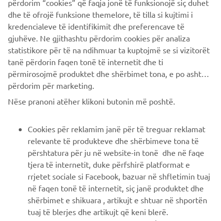
përdorim “cookies” që faqja jonë të funksionojë siç duhet
dhe të ofrojë funksione themelore, të tilla si kujtimi i
PIÙ YAMAHA
kredencialeve të identifikimit dhe preferencave të
gjuhëve. Ne gjithashtu përdorim cookies për analiza
SUPPORTO
statistikore për të na ndihmuar ta kuptojmë se si vizitorët
tanë përdorin faqen tonë të internetit dhe ti
përmirosojmë produktet dhe shërbimet tona, e po ashtu ti
NEWSLETTER
përdorim për marketing.
Conoscerai in anteprima le ultime offerte, gli eventi speciali, le
Nëse pranoni atëher klikoni butonin më poshtë.
nuove uscite e molto altro
Cookies për reklamim janë për të treguar reklamat
relevante të produkteve dhe shërbimeve tona të
përshtatura për ju në website-in tonë dhe në faqe
ISCRIVITI
tjera të internetit, duke përfshirë platformat e
rrjetet sociale si Facebook, bazuar në shfletimin tuaj
Leggi la nostra Informativa sulla privacy per sapere come
në faqen tonë të internetit, siç janë produktet dhe
trattiamo i tuoi dati personali:
Informativa sulla Privacy
shërbimet e shikuara , artikujt e shtuar në shportën
tuaj të blerjes dhe artikujt që keni blerë.