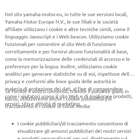
Nel sito yamaha-motor.eu, in tutte le sue versioni locali,
Yamaha Motor Europe N.V., le sue filiali e le società
La flotta di Niken, originariamente fornita da Yamaha
affiliate utilizzano i cookie e altre tecniche simili, come il
Motor Europe ai tre Grand Tour di ciclismo, sarebbe
linguaggio Javascript e i Web beacon. Utilizziamo cookie
dovuta scendere in strada per l'inizio della 103a edizione
funzionali per consentire al sito Web di funzionare
Giro d'Italia
del
, che doveva iniziare con la partenza
correttamente e per fornirvi alcune funzionalità di base,
prevista a Budapest, in Ungheria.
come la memorizzazione delle credenziali di accesso e le
A causa dell'attuale pandemia di COVID-19, tutti e tre i
preferenze per la lingua. Inoltre, utilizziamo cookie
Grand Tour, il Giro d'Italia, il Tour de France e La Vuelta,
analitici per generare statistiche su di voi, rispettose della
sono stati rinviati a fine anno, ma la flotta di Niken non
privacy e conformi alle linee guida delle autorità in
resterà inattiva i mesi estivi.
materia di protezione dei dati, al fine di comprendere
Se fornite il vostro consenso, tramite il pulsante giallo in
come i visitatori usano il sito Web e di migliorare prodotti,
basso, utilizzeremo anche i cookie pubblicitari/di
RCS Sport
Lavorando in stretta collaborazione con
,
servizi, sito e attività di marketing.
tracciamento e i cookie di social media:
Yamaha fornirà la flotta di Niken al personale medico e ad
lotta
altri lavoratori essenziali in Italia, per aiutare nella
contro il COVID-19
.
I cookie pubblicitari/di tracciamento consentono di
visualizzare gli annunci pubblicitari dei nostri servizi
Il nostro rivoluzionario mezzo a tre ruote è la soluzione di
e prodotti personalizzati per voi, direttamente sul