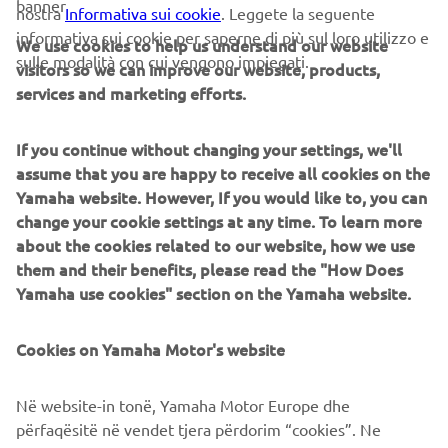
banner
nostra
Informativa sui cookie
. Leggete la seguente
eventi ciclistici in Europa è la soluzione di mobilità ideale
informativa sui cookie per saperne di più sul loro utilizzo e
per la Croce Rossa, fornendo una forma di trasporto che
We use cookies to help us understand our website
sulle modalità con cui vengono impiegati.
consentirà al personale di fornire supporto medico,
visitors so we can improve our website, products,
medicine o cibo a chi ne ha bisogno, riducendo al minimo i
services and marketing efforts.
contatti durante questi viaggi essenziali. Vorrei ringraziare
RCS Sport per la loro assistenza nel fornire questo servizio
If you continue without changing your settings, we'll
alla Croce Rossa Italiana".
assume that you are happy to receive all cookies on the
Yamaha website. However, If you would like to, you can
Segui le nostre iniziative per sostenere la lotta contro
change your cookie settings at any time. To learn more
#Yamaha4YOU
COVID-19 sui social media:
about the cookies related to our website, how we use
them and their benefits, please read the "How Does
Yamaha use cookies" section on the Yamaha website.
Cookies on Yamaha Motor's website
CORPORATE
Në website-in tonë, Yamaha Motor Europe dhe
B2B
përfaqësitë në vendet tjera përdorim “cookies”. Ne