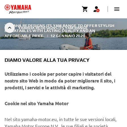
YAMAHA REDESIGNS ITS YAM RANGE TO OFFER STYLISH
YAMAHA REDESIGNS ITS YAM RANGE
INFLATABLES WITH LASTING QUALITY AND AN
AFFORDABLE PRICE.
|
12 GENNAIO 2020
DIAMO VALORE ALLA TUA PRIVACY
YAMAHA REDESIGNS ITS YAM
Utilizziamo i cookie per poter capire i visitatori del
nostro sito Web in modo da poter migliorare il sito, i
RANGE
prodotti, i servizi e le attività di marketing.
After more than twenty years of reliable performance
Cookie nel sito Yamaha Motor
across Europe, Yamaha has redesigned its YAM inflatable
boat range. The new design philosophy honours the
legendary durability Yamaha is known for while adding a
Nel sito yamaha-motor.eu, in tutte le sue versioni locali,
fresh, modern look and a wide range of features.
Yamaha Motor Europe N.V., le sue filiali e le società