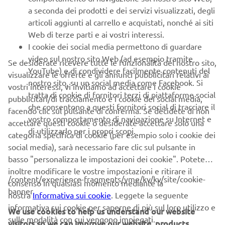
a seconda dei prodotti e dei servizi visualizzati, degli
articoli aggiunti al carrello e acquistati, nonché ai siti
Web di terze parti e ai vostri interessi.
I cookie dei social media permettono di guardare
CORPORATE
video sul nostro sito Web (ad esempio tramite
Se desiderate ricevere tutte le funzionalità del nostro sito,
YouTube) e di condividere facilmente contenuti del
visualizzare le offerte e gli annunci pubblicitari relativi ai
B2B
nostro sito, su un social media come Facebook. Si
vostri interessi, vi invitiamo ad accettare i cookie
tratta di cookie di fornitori terzi di piattaforme social
pubblicitari/di tracciamento e i cookie dei social media,
PIÙ YAMAHA
che consentono a questi fornitori social di tracciare il
facendo clic sul pulsante di conferma. Se decidete di non
vostro comportamento di navigazione su Internet e
accettare questi cookie o desiderate accettare solo una
di utilizzarlo per i propri scopi.
SUPPORTO
categoria specifica di cookie (per esempio solo i cookie dei
social media), sarà necessario fare clic sul pulsante in
basso "personalizza le impostazioni dei cookie". Potete
inoltre modificare le vostre impostazioni e ritirare il
NEWSLETTER
/content/experience-fragments/yme/kv/kv/site/cookie-
consenso in qualsiasi momento mediante la
banner
Conoscerai in anteprima le ultime offerte, gli eventi speciali, le
nostra
Informativa sui cookie
. Leggete la seguente
nuove uscite e molto altro
informativa sui cookie per saperne di più sul loro utilizzo e
We use cookies to help us understand our website
sulle modalità con cui vengono impiegati.
visitors so we can improve our website, products,