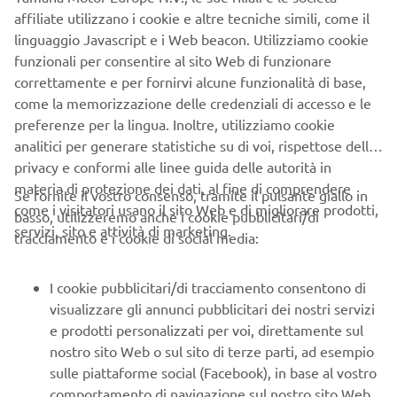
Together, it offers a new range of affordable YAM
affiliate utilizzano i cookie e altre tecniche simili, come il
inflatables that combine high quality with great value-for-
linguaggio Javascript e i Web beacon. Utilizziamo cookie
money.
funzionali per consentire al sito Web di funzionare
correttamente e per fornirvi alcune funzionalità di base,
come la memorizzazione delle credenziali di accesso e le
preferenze per la lingua. Inoltre, utilizziamo cookie
analitici per generare statistiche su di voi, rispettose della
The new YAM range consists of the following product
privacy e conformi alle linee guida delle autorità in
series: The T-series (Tenders), S-series (Sport), and the
materia di protezione dei dati, al fine di comprendere
Se fornite il vostro consenso, tramite il pulsante giallo in
STi-series (Sport Tenders). While the aforementioned
come i visitatori usano il sito Web e di migliorare prodotti,
basso, utilizzeremo anche i cookie pubblicitari/di
have all been redesigned, the TA Aluminium R.I.Bs series
servizi, sito e attività di marketing.
tracciamento e i cookie di social media:
remains as a part of the YAM product range with its pre-
existing design.
I cookie pubblicitari/di tracciamento consentono di
visualizzare gli annunci pubblicitari dei nostri servizi
e prodotti personalizzati per voi, direttamente sul
nostro sito Web o sul sito di terze parti, ad esempio
CHECK NEW YAM RANGE
sulle piattaforme social (Facebook), in base al vostro
comportamento di navigazione sul nostro sito Web,