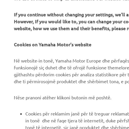
If you continue without changing your settings, we'll
CORPORATE
B2B
However, If you would like to, you can change your co
website, how we use them and their benefits, please
Chi siamo
Soluzioni di Business
News
Cookies on Yamaha Motor's website
NEO's Delivery
Eventi
Sistemi eBike
Në website-in tonë, Yamaha Motor Europe dhe përfaqësit
Stampa
Autorità
funksionojë siç duhet dhe të ofrojë funksione themelore, 
gjithashtu përdorim cookies për analiza statistikore për 
Brochures
Campi da golf
dhe ti përmirosojmë produktet dhe shërbimet tona, e po
Lavora con noi
Primi soccorritori
Lavora presso una
Scuole guida
Nëse pranoni atëher klikoni butonin më poshtë.
Concessionaria Ufficiale
Robotics
Yamaha
Cookies për reklamim janë për të treguar reklamat
Collaborazione
Diventa un rivenditore
in tonë dhe në faqe tjera të internetit, duke përfs
Informazioni tecniche per
tonë të internetit, siç janë produktet dhe shërbimet
Informativa sui diritti