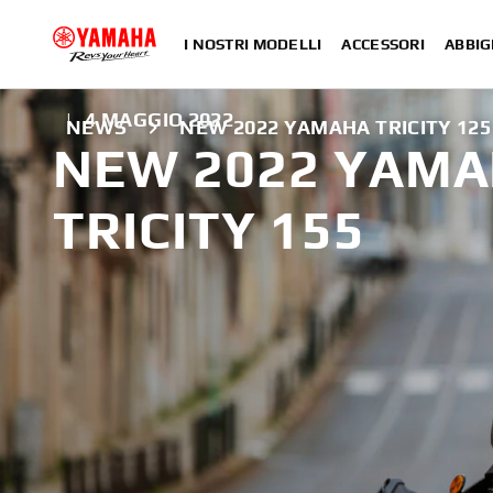
I NOSTRI MODELLI
ACCESSORI
ABBIG
|
4 MAGGIO 2022
NEWS
NEW 2022 YAMAHA TRICITY 125 
NEW 2022 YAMAH
TRICITY 155