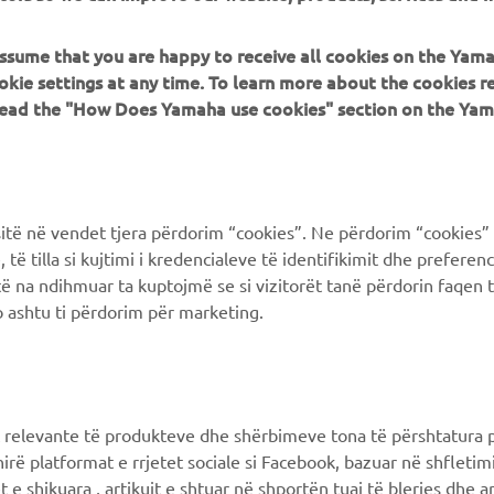
 assume that you are happy to receive all cookies on the Yam
PIÙ YAMAHA
SUPPORTO
okie settings at any time. To learn more about the cookies r
 read the "How Does Yamaha use cookies" section on the Yam
MyYamaha
FAQ
Yamaha Music
Supporto clienti
Yamaha Racing
Catalogo dei ricambi
ë në vendet tjera përdorim “cookies”. Ne përdorim “cookies” 
Yamaha Motor Global
Prenota la manutenzione
të tilla si kujtimi i kredencialeve të identifikimit dhe prefere
të na ndihmuar ta kuptojmë se si vizitorët tanë përdorin faqen t
Yamaha Blog
Concessionari ufficiali
 ashtu ti përdorim për marketing.
Applicazioni mobili
Gestione delle batterie
esauste
Differenziata prodotti
Yamaha
 relevante të produkteve dhe shërbimeve tona të përshtatura p
hirë platformat e rrjetet sociale si Facebook, bazuar në shfleti
 e shikuara , artikujt e shtuar në shportën tuaj të blerjes dhe ar