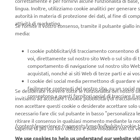
lingua. Inoltre, utilizziamo cookie analitici per generare s
With its c
autorità in materia di protezione dei dati, al fine di comp
chassis, th
attività di marketing.
to move aro
Se fornite il vostro consenso, tramite il pulsante giallo i
traffic, an
media:
Connected 
I cookie pubblicitari/di tracciamento consentono di v
notificatio
voi, direttamente sul nostro sito Web o sul sito di 
powerful Tr
comportamento di navigazione sul nostro sito Web, a 
acquistati, nonché ai siti Web di terze parti e ai vost
I cookie dei social media permettono di guardare 
facilmente contenuti del nostro sito, su un social m
Se desiderate ricevere tutte le funzionalità del nostro sito,
consentono a questi fornitori social di tracciare il 
invitiamo ad accettare i cookie pubblicitari/di tracciamen
non accettare questi cookie o desiderate accettare solo u
necessario fare clic sul pulsante in basso "personalizza 
ritirare il consenso in qualsiasi momento mediante la no
/content/experience-fragments/yme/kv/kv/site/cookie-
saperne di più sul loro utilizzo e sulle modalità con cui 
We use cookies to help us understand our website visi