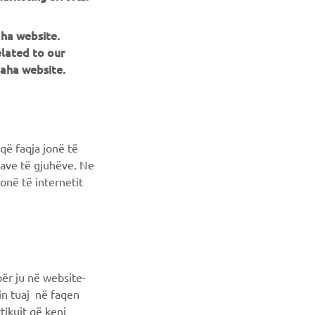
aha website.
NEWSLETTER
elated to our
aha website.
Conoscerai in anteprima le ultime offerte, gli eventi speciali, le
nuove uscite e molto altro
ISCRIVITI
që faqja jonë të
ncave të gjuhëve. Ne
Leggi la nostra Informativa sulla privacy per sapere come
onë të internetit
trattiamo i tuoi dati personali:
Informativa sulla Privacy
ër ju në website-
min tuaj në faqen
tikujt që keni