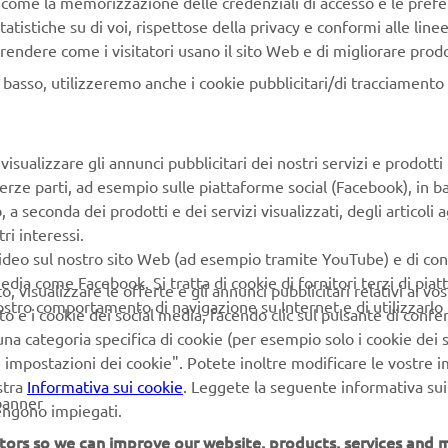
tatistiche su di voi, rispettose della privacy e conformi alle line
omfortable ergonomics, economical EURO5 engine and compact
rendere come i visitatori usano il sito Web e di migliorare prodott
e stylish Tricity 125 scooter is one of the smartest and most eff
und the city! Fully automatic transmission makes it so easy to r
n basso, utilizzeremo anche i cookie pubblicitari/di tracciamento e
d the twin front wheels give enhanced feelings of stability.
LCD instruments enable you to view smartphone and social me
isualizzare gli annunci pubblicitari dei nostri servizi e prodotti
ns – and being accessible with a B-license, the Tricity 125 and t
terze parti, ad esempio sulle piattaforme social (Facebook), in b
icity 155 are ready to transform the way you move!
seconda dei prodotti e dei servizi visualizzati, degli articoli ag
ri interessi.
video sul nostro sito Web (ad esempio tramite YouTube) e di co
edia come Facebook. Si tratta di cookie di fornitori terzi di pia
 visualizzare le offerte e gli annunci pubblicitari relativi ai vost
vostro comportamento di navigazione su Internet e di utilizzarlo p
to e i cookie dei social media, facendo clic sul pulsante di conf
LOVE THE WAY I MOVE
na categoria specifica di cookie (per esempio solo i cookie dei s
le impostazioni dei cookie". Potete inoltre modificare le vostre 
stra
Informativa sui cookie
. Leggete la seguente informativa sui
banner
vengono impiegati.
tors so we can improve our website, products, services and m