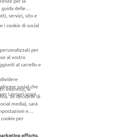
e guida delle
 3-wheel
i, servizi, sito e
icient ways
ide in
 i cookie di social
dia
 personalizzati per
he more
ase al vostro
giunti al carrello e
ndividere
ttaforme social che
ri interessi, vi
er i propri scopi.
erma. Se decidete di
ocial media), sarà
impostazioni e
 cookie per
arketing efforts.