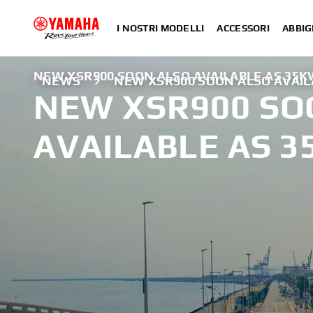
I NOSTRI MODELLI
ACCESSORI
ABBIG
NEW XSR900 SOON ALSO AVAILABLE AS 35K
NEWS
NEW XSR900 SOON ALSO AVAIL
NEW XSR900 SO
AVAILABLE AS 