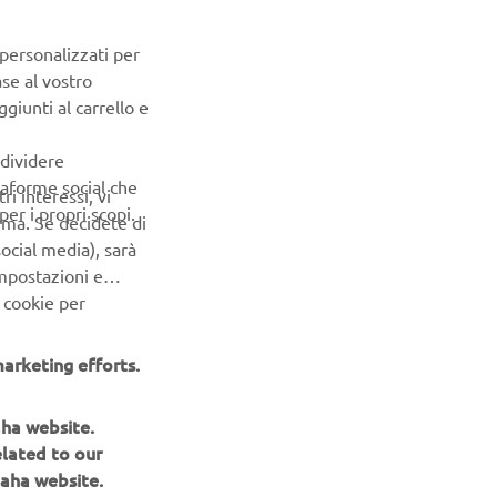
ble in a
me of
 personalizzati per
s the living
ase al vostro
f
giunti al carrello e
gonomics are
 makes every
ndividere
orners or
ttaforme social che
ri interessi, vi
it a broad
er i propri scopi.
erma. Se decidete di
ocial media), sarà
impostazioni e
 cookie per
arketing efforts.
aha website.
NEWSLETTER
elated to our
aha website.
Conoscerai in anteprima le ultime offerte, gli eventi speciali, le