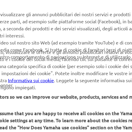
 XSR900 that was introduced at EICMA 2021 will be made availa
n as of September 2022. Taking its design inspiration from so
isualizzare gli annunci pubblicitari dei nostri servizi e prodotti
gendary historic machinery, this high-specification motorcycle i
terze parti, ad esempio sulle piattaforme social (Facebook), in b
cades of intensive research and development. This is the kind o
seconda dei prodotti e dei servizi visualizzati, degli articoli ag
that you can enjoy in almost any kind of situation. It’s easy er
ri interessi.
esigned to give you an open and adaptable riding position that
video sul nostro sito Web (ad esempio tramite YouTube) e di co
njoyable. From narrow twisty backroads through to fast open c
edia come Facebook. Si tratta di cookie di fornitori terzi di pia
 visualizzare le offerte e gli annunci pubblicitari relativi ai vost
ising through town, the XSR900 is ready for anything and will su
vostro comportamento di navigazione su Internet e di utilizzarlo p
to e i cookie dei social media, facendo clic sul pulsante di conf
ders with both the full power and the 35kW version.
na categoria specifica di cookie (per esempio solo i cookie dei s
le impostazioni dei cookie". Potete inoltre modificare le vostre 
stra
Informativa sui cookie
. Leggete la seguente informativa sui
banner
vengono impiegati.
tors so we can improve our website, products, services and m
 assume that you are happy to receive all cookies on the Yam
PIÙ YAMAHA
SUPPORTO
okie settings at any time. To learn more about the cookies r
 read the "How Does Yamaha use cookies" section on the Yam