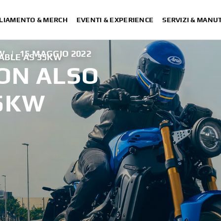
LIAMENTO & MERCH
EVENTI & EXPERIENCE
SERVIZI & MANU
W
|
15 MAGGIO 2022
ABLE AS 35KW
ON ALSO
35KW