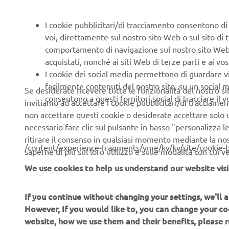
The all-new
35kW versio
I cookie pubblicitari/di tracciamento consentono di v
Yamaha’s le
voi, direttamente sul nostro sito Web o sul sito di 
proof of de
comportamento di navigazione sul nostro sito Web, a 
motorcycle 
acquistati, nonché ai siti Web di terze parti e ai vost
specially d
I cookie dei social media permettono di guardare 
ride more e
facilmente contenuti del nostro sito, su un social m
Se desiderate ricevere tutte le funzionalità del nostro sito,
relaxed cru
consentono a questi fornitori social di tracciare il 
invitiamo ad accettare i cookie pubblicitari/di tracciamen
range of ri
non accettare questi cookie o desiderate accettare solo u
necessario fare clic sul pulsante in basso "personalizza 
ritirare il consenso in qualsiasi momento mediante la no
/content/experience-fragments/yme/kv/kv/site/cookie-
saperne di più sul loro utilizzo e sulle modalità con cui 
We use cookies to help us understand our website visi
If you continue without changing your settings, we'll
CORPORATE
B2B
However, If you would like to, you can change your co
website, how we use them and their benefits, please