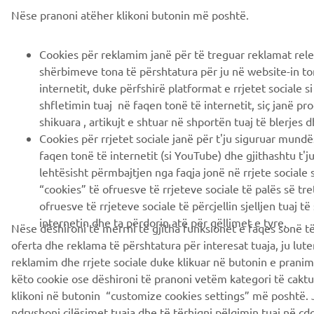
Nëse pranoni atëher klikoni butonin më poshtë.
Cookies për reklamim janë për të treguar reklamat rel
shërbimeve tona të përshtatura për ju në website-in to
internetit, duke përfshirë platformat e rrjetet sociale 
shfletimin tuaj në faqen tonë të internetit, siç janë p
shikuara , artikujt e shtuar në shportën tuaj të blerjes d
Cookies për rrjetet sociale janë për t'ju siguruar mund
faqen tonë të internetit (si YouTube) dhe gjithashtu t'j
lehtësisht përmbajtjen nga faqja jonë në rrjete sociale 
“cookies” të ofruesve të rrjeteve sociale të palës së tre
ofruesve të rrjeteve sociale të përcjellin sjelljen tuaj të
internetin dhe ta përdorin atë për qëllimet e tyre.
Nëse dëshironi të merrni të gjitha funksionet e faqes sonë të
oferta dhe reklama të përshtatura për interesat tuaja, ju lut
reklamim dhe rrjete sociale duke klikuar në butonin e pranim
këto cookie ose dëshironi të pranoni vetëm kategori të caktua
klikoni në butonin “customize cookies settings” më poshtë. 
ndryshoni cilësimet tuaja dhe të tërhiqni pëlqimin tuaj në ç