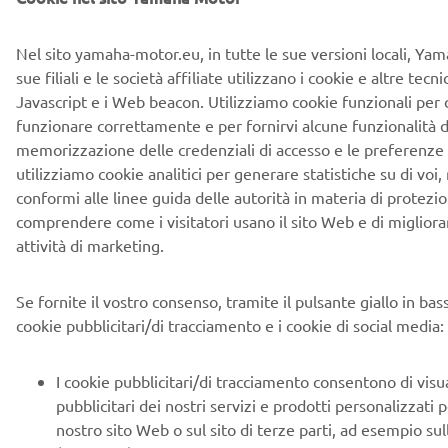
ISCRIVITI
Nel sito yamaha-motor.eu, in tutte le sue versioni locali, Ya
Leggi la nostra Informativa sulla privacy per sapere come
sue filiali e le società affiliate utilizzano i cookie e altre tecn
trattiamo i tuoi dati personali:
Informativa sulla Privacy
Javascript e i Web beacon. Utilizziamo cookie funzionali per 
funzionare correttamente e per fornirvi alcune funzionalità d
Italy (Italian)
memorizzazione delle credenziali di accesso e le preferenze pe
utilizziamo cookie analitici per generare statistiche su di voi,
conformi alle linee guida delle autorità in materia di protezion
comprendere come i visitatori usano il sito Web e di migliorare
attività di marketing.
© Copyright - 2026 Yamaha Motor Europe N.V. - All Rights
Reserved
Se fornite il vostro consenso, tramite il pulsante giallo in ba
cookie pubblicitari/di tracciamento e i cookie di social media:
Informativa sulla privacy
Cookies
Note legali
I cookie pubblicitari/di tracciamento consentono di visu
pubblicitari dei nostri servizi e prodotti personalizzati 
nostro sito Web o sul sito di terze parti, ad esempio sul