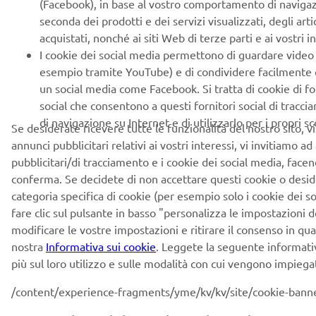
(Facebook), in base al vostro comportamento di navigaz
seconda dei prodotti e dei servizi visualizzati, degli artic
acquistati, nonché ai siti Web di terze parti e ai vostri in
I cookie dei social media permettono di guardare video
esempio tramite YouTube) e di condividere facilmente c
un social media come Facebook. Si tratta di cookie di fo
social che consentono a questi fornitori social di tracc
di navigazione su Internet e di utilizzarlo per i propri sc
Se desiderate ricevere tutte le funzionalità del nostro sito, vi
annunci pubblicitari relativi ai vostri interessi, vi invitiamo ad
pubblicitari/di tracciamento e i cookie dei social media, facend
conferma. Se decidete di non accettare questi cookie o desid
categoria specifica di cookie (per esempio solo i cookie dei s
fare clic sul pulsante in basso "personalizza le impostazioni d
modificare le vostre impostazioni e ritirare il consenso in q
nostra
Informativa sui cookie
. Leggete la seguente informati
più sul loro utilizzo e sulle modalità con cui vengono impiegat
/content/experience-fragments/yme/kv/kv/site/cookie-bann