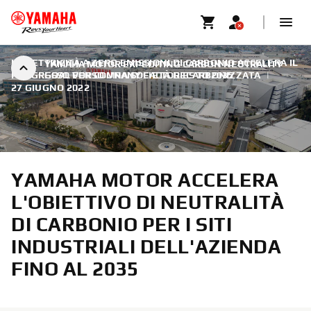
L'ELETTRICITÀ A ZERO EMISSIONI DI CARBONIO ACCELERA IL
YAMAHA MOTOR EXPEDITING CARBON NEUTRALITY
PROGRESSO VERSO UNA SOCIETÀ DECARBONIZZATA
GOAL FOR COMPANY FACTORIES TO 2035
|
27 GIUGNO 2022
YAMAHA MOTOR ACCELERA
L'OBIETTIVO DI NEUTRALITÀ
DI CARBONIO PER I SITI
INDUSTRIALI DELL'AZIENDA
FINO AL 2035