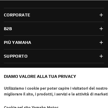
CORPORATE
B2B
PIÙ YAMAHA
SUPPORTO
NEWSLETTER
DIAMO VALORE ALLA TUA PRIVACY
Conoscerai in anteprima le ultime offerte, gli eventi speciali, le
Utilizziamo i cookie per poter capire i visitatori del nost
nuove uscite e molto altro
migliorare il sito, i prodotti, i servizi e le attività di market
Cookie nel sito Yamaha Motor