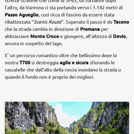
strette stradine che come la SP65, un tornante dopo
l’altro, da Varenna ci sta portando verso i 1.142 metri di
Passo Agueglio
, così ricca di fascino da essere stata
Taceno
ribattezzata “
Scenic Route
”. Superato il passo è da
Premana
che la strada cambia in direzione di
per
Monte Croce
Devio
abbracciare
e giungere, all’altezza di
,
ancora in cospetto del lago.
E’ un percorso romantico oltre che bellissimo dove la
T700
agile e sicura
nostra
si destreggia
sfiorando le
cascatelle che dall’alto della roccia inondano la strada o
quando il fondo non è proprio dei migliori.