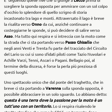
Lecco
E’ seguendo quelle rive che si giunge a
prima di
scegliere la sponda opposta per ammirare con un sol colpo
d’occhio lo splendore di quello scrigno di storia
incastonato tra lago e monti. Attraversato il lago è breve
Onno
la risalita verso
da cui, anziché continuare a
costeggiarne le sponde, si può decidere di salire verso
Asso
. Ma tutto qui respira e si intreccia con la moto come
Passo Ghisallo
la strada che ci sta portando verso
che
negli anni Venti e Trenta fu parte del tracciato del Circuito
del Lario su cui si sono sfidati piloti come Tazio Nuvolari e
Achille Varzi, Tenni, Ascari o Pagani. Bellagio poi, al
termine della discesa, è forse la perla più preziosa di
questi luoghi.
Uno spettacolo unico che dal ponte del traghetto, che in
Varenna
breve ci sta portando a
sulla sponda opposta, è
possibile abbracciare in un solo sguardo. Lo abbiano detto:
questa è una terra dove la passione per la moto è un
tutt’uno con un territorio.
Lo si respira risalendo le