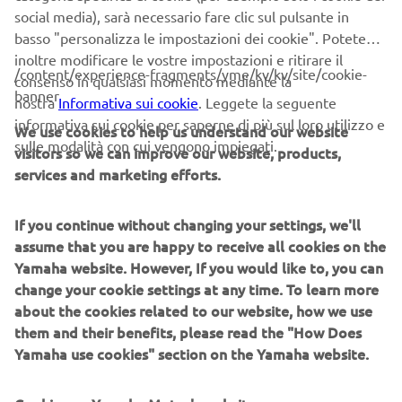
Seguili sulle loro pagine web:
www.motoeviaggi.com
e su
social media), sarà necessario fare clic sul pulsante in
i social:
www.facebook.com/motoeviaggi1
e
basso "personalizza le impostazioni dei cookie". Potete
www.instagram.com/motoeviaggi/
inoltre modificare le vostre impostazioni e ritirare il
/content/experience-fragments/yme/kv/kv/site/cookie-
consenso in qualsiasi momento mediante la
banner
nostra
Informativa sui cookie
. Leggete la seguente
informativa sui cookie per saperne di più sul loro utilizzo e
We use cookies to help us understand our website
sulle modalità con cui vengono impiegati.
visitors so we can improve our website, products,
services and marketing efforts.
If you continue without changing your settings, we'll
assume that you are happy to receive all cookies on the
Yamaha website. However, If you would like to, you can
change your cookie settings at any time. To learn more
about the cookies related to our website, how we use
them and their benefits, please read the "How Does
Yamaha use cookies" section on the Yamaha website.