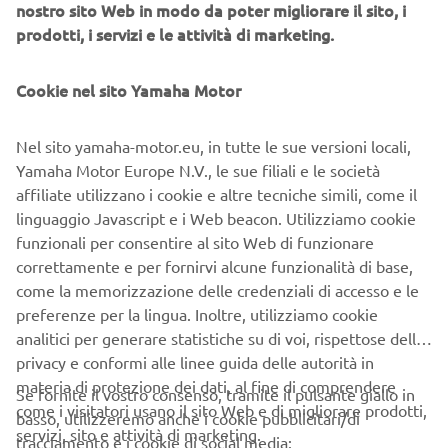
nostro sito Web in modo da poter migliorare il sito, i
prodotti, i servizi e le attività di marketing.
Cookie nel sito Yamaha Motor
Ma è ormai giunto il momento di lasciare il fascino del lago
Colico
per seguire, all’altezza di
, il corso dell’Adda fino a
Nel sito yamaha-motor.eu, in tutte le sue versioni locali,
Morbegno
antica via Priula
, e da qui il tracciato dell’
, nata
Yamaha Motor Europe N.V., le sue filiali e le società
ex novo alla fine del ‘500 per collegare la Bergamo veneta
affiliate utilizzano i cookie e altre tecniche simili, come il
alla Valtellina svizzera.
linguaggio Javascript e i Web beacon. Utilizziamo cookie
funzionali per consentire al sito Web di funzionare
Zona d’alpeggio da cui nascono straordinari e unici
correttamente e per fornirvi alcune funzionalità di base,
formaggi è tra questi terreni che la strada che si inerpica
come la memorizzazione delle credenziali di accesso e le
Passo San Marco
fino ai 2000 (quasi) metri di
dove il
preferenze per la lingua. Inoltre, utilizziamo cookie
leone alato della Serenissima ci aspetta. Ma è il versante a
analitici per generare statistiche su di voi, rispettose della
sud la vera perla amata dalle centinaia di motociclisti che
privacy e conformi alle linee guida delle autorità in
come noi sono qui a godere della bellezza della strada e
materia di protezione dei dati, al fine di comprendere
del paesaggio e il piacere di guidare una moto.
Se fornite il vostro consenso, tramite il pulsante giallo in
come i visitatori usano il sito Web e di migliorare prodotti,
basso, utilizzeremo anche i cookie pubblicitari/di
Un tornante dopo l’altro è ora di scendere fino ad
servizi, sito e attività di marketing.
tracciamento e i cookie di social media: