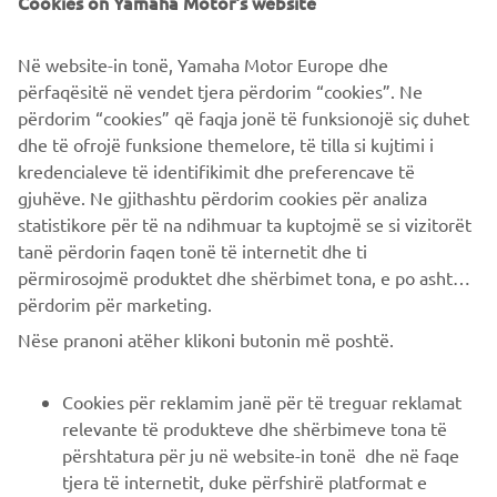
Cookies on Yamaha Motor's website
Në website-in tonë, Yamaha Motor Europe dhe
përfaqësitë në vendet tjera përdorim “cookies”. Ne
përdorim “cookies” që faqja jonë të funksionojë siç duhet
dhe të ofrojë funksione themelore, të tilla si kujtimi i
kredencialeve të identifikimit dhe preferencave të
gjuhëve. Ne gjithashtu përdorim cookies për analiza
statistikore për të na ndihmuar ta kuptojmë se si vizitorët
tanë përdorin faqen tonë të internetit dhe ti
përmirosojmë produktet dhe shërbimet tona, e po ashtu ti
përdorim për marketing.
CORPORATE
Nëse pranoni atëher klikoni butonin më poshtë.
B2B
Cookies për reklamim janë për të treguar reklamat
relevante të produkteve dhe shërbimeve tona të
PIÙ YAMAHA
përshtatura për ju në website-in tonë dhe në faqe
tjera të internetit, duke përfshirë platformat e