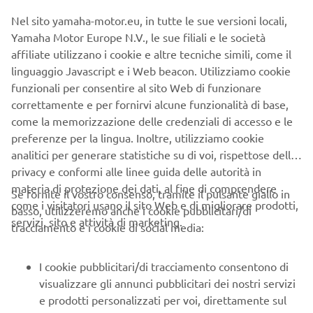
insieme a una qualità costruttiva di prima classe, questi
Nel sito yamaha-motor.eu, in tutte le sue versioni locali,
due nuovi pesi leggeri proiettano un look MAX
Yamaha Motor Europe N.V., le sue filiali e le società
immediatamente riconoscibile.
affiliate utilizzano i cookie e altre tecniche simili, come il
2
Tempo di lettura
linguaggio Javascript e i Web beacon. Utilizziamo cookie
funzionali per consentire al sito Web di funzionare
correttamente e per fornirvi alcune funzionalità di base,
come la memorizzazione delle credenziali di accesso e le
NUOVO NMAX 125
preferenze per la lingua. Inoltre, utilizziamo cookie
analitici per generare statistiche su di voi, rispettose della
privacy e conformi alle linee guida delle autorità in
materia di protezione dei dati, al fine di comprendere
Se fornite il vostro consenso, tramite il pulsante giallo in
come i visitatori usano il sito Web e di migliorare prodotti,
basso, utilizzeremo anche i cookie pubblicitari/di
servizi, sito e attività di marketing.
tracciamento e i cookie di social media:
I cookie pubblicitari/di tracciamento consentono di
visualizzare gli annunci pubblicitari dei nostri servizi
e prodotti personalizzati per voi, direttamente sul