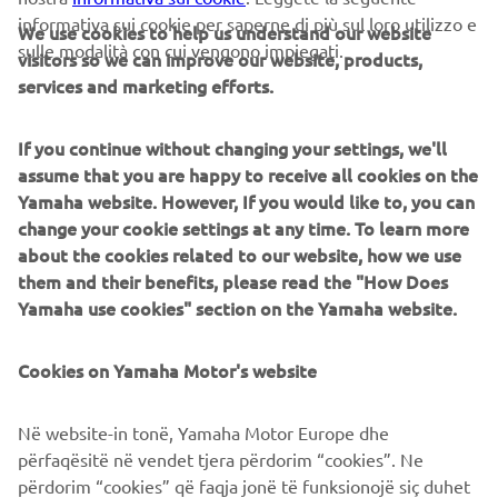
informativa sui cookie per saperne di più sul loro utilizzo e
We use cookies to help us understand our website
sulle modalità con cui vengono impiegati.
visitors so we can improve our website, products,
SCOPRI ORA
services and marketing efforts.
If you continue without changing your settings, we'll
assume that you are happy to receive all cookies on the
Yamaha website. However, If you would like to, you can
CORPORATE
change your cookie settings at any time. To learn more
about the cookies related to our website, how we use
them and their benefits, please read the "How Does
B2B
Yamaha use cookies" section on the Yamaha website.
PIÙ YAMAHA
Cookies on Yamaha Motor's website
SUPPORTO
Në website-in tonë, Yamaha Motor Europe dhe
përfaqësitë në vendet tjera përdorim “cookies”. Ne
përdorim “cookies” që faqja jonë të funksionojë siç duhet
NEWSLETTER