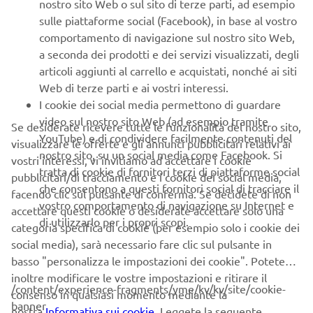
nostro sito Web o sul sito di terze parti, ad esempio
sulle piattaforme social (Facebook), in base al vostro
comportamento di navigazione sul nostro sito Web,
a seconda dei prodotti e dei servizi visualizzati, degli
SCOPRI ORA
articoli aggiunti al carrello e acquistati, nonché ai siti
Web di terze parti e ai vostri interessi.
I cookie dei social media permettono di guardare
NUOVO NMAX 125 TECH MAX
video sul nostro sito Web (ad esempio tramite
Se desiderate ricevere tutte le funzionalità del nostro sito,
YouTube) e di condividere facilmente contenuti del
visualizzare le offerte e gli annunci pubblicitari relativi ai
nostro sito, su un social media come Facebook. Si
vostri interessi, vi invitiamo ad accettare i cookie
tratta di cookie di fornitori terzi di piattaforme social
pubblicitari/di tracciamento e i cookie dei social media,
che consentono a questi fornitori social di tracciare il
facendo clic sul pulsante di conferma. Se decidete di non
vostro comportamento di navigazione su Internet e
accettare questi cookie o desiderate accettare solo una
di utilizzarlo per i propri scopi.
categoria specifica di cookie (per esempio solo i cookie dei
social media), sarà necessario fare clic sul pulsante in
basso "personalizza le impostazioni dei cookie". Potete
inoltre modificare le vostre impostazioni e ritirare il
/content/experience-fragments/yme/kv/kv/site/cookie-
consenso in qualsiasi momento mediante la
banner
nostra
Informativa sui cookie
. Leggete la seguente