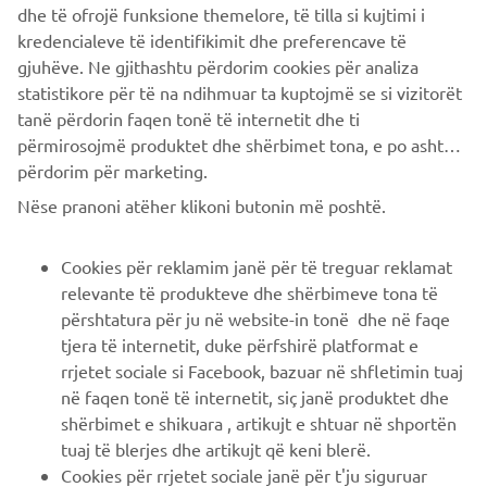
dhe të ofrojë funksione themelore, të tilla si kujtimi i
Conoscerai in anteprima le ultime offerte, gli eventi speciali, le
kredencialeve të identifikimit dhe preferencave të
nuove uscite e molto altro
gjuhëve. Ne gjithashtu përdorim cookies për analiza
statistikore për të na ndihmuar ta kuptojmë se si vizitorët
tanë përdorin faqen tonë të internetit dhe ti
përmirosojmë produktet dhe shërbimet tona, e po ashtu ti
ISCRIVITI
përdorim për marketing.
Nëse pranoni atëher klikoni butonin më poshtë.
Leggi la nostra Informativa sulla privacy per sapere come
trattiamo i tuoi dati personali:
Informativa sulla Privacy
Cookies për reklamim janë për të treguar reklamat
relevante të produkteve dhe shërbimeve tona të
Italy (Italian)
përshtatura për ju në website-in tonë dhe në faqe
tjera të internetit, duke përfshirë platformat e
rrjetet sociale si Facebook, bazuar në shfletimin tuaj
në faqen tonë të internetit, siç janë produktet dhe
shërbimet e shikuara , artikujt e shtuar në shportën
© Copyright - 2026 Yamaha Motor Europe N.V. - All Rights
tuaj të blerjes dhe artikujt që keni blerë.
Reserved
Cookies për rrjetet sociale janë për t'ju siguruar