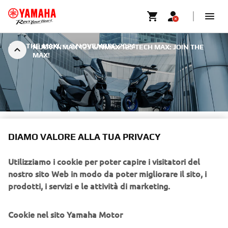
JOIN THE MAX!
|
3 NOVEMBRE 2024
NUOVI NMAX 125 & NMAX 125 TECH MAX: JOIN THE
MAX!
NUOVI NMAX 125 TECH MAX E
DIAMO VALORE ALLA TUA PRIVACY
NMAX 125
Utilizziamo i cookie per poter capire i visitatori del
Per il 2025 la gamma di scooter sportivi leader di mercato
nostro sito Web in modo da poter migliorare il sito, i
Yamaha riceve una spinta significativa con l'aggiunta di
prodotti, i servizi e le attività di marketing.
due nuovi modelli dinamici alla gamma leader: NMAX 125
e NMAX 125 Tech MAX. Creati con puro DNA MAX e
Cookie nel sito Yamaha Motor
caratterizzati da una forte attenzione allo stile sportivo