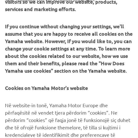
visitors so we can improve our website, products,
potranno esporre queste certificazioni d'oro e d'argento.
services and marketing efforts.
If you continue without changing your settings, we'll
assume that you are happy to receive all cookies on the
Yamaha website. However, If you would like to, you can
change your cookie settings at any time. To learn more
about the cookies related to our website, how we use
them and their benefits, please read the "How Does
Yamaha use cookies" section on the Yamaha website.
Cookies on Yamaha Motor's website
Il &quot;Carbon Neutral Certificate&quot;, uno standard interno applicato a
ogni impianto di produzione. Espansione globale con gli stessi standard
Në website-in tonë, Yamaha Motor Europe dhe
globali.
përfaqësitë në vendet tjera përdorim “cookies”. Ne
përdorim “cookies” që faqja jonë të funksionojë siç duhet
dhe të ofrojë funksione themelore, të tilla si kujtimi i
IL NOSTRO PIANO AMBIENTALE 2050
kredencialeve të identifikimit dhe preferencave të