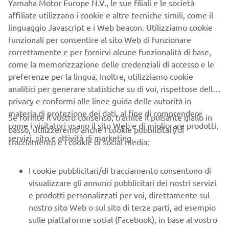
Yamaha Motor Europe N.V., le sue filiali e le società
periodo di cinque anni alle fabbriche designate per la
affiliate utilizzano i cookie e altre tecniche simili, come il
gestione energetica. Ciò significa che ci siamo posti
linguaggio Javascript e i Web beacon. Utilizziamo cookie
l'obiettivo di raggiungere la neutralità del carbonio
funzionali per consentire al sito Web di funzionare
all'incirca tre volte più velocemente di prima. (Cifre per il
correttamente e per fornirvi alcune funzionalità di base,
Giappone)
come la memorizzazione delle credenziali di accesso e le
preferenze per la lingua. Inoltre, utilizziamo cookie
analitici per generare statistiche su di voi, rispettose della
privacy e conformi alle linee guida delle autorità in
materia di protezione dei dati, al fine di comprendere
Se fornite il vostro consenso, tramite il pulsante giallo in
come i visitatori usano il sito Web e di migliorare prodotti,
basso, utilizzeremo anche i cookie pubblicitari/di
servizi, sito e attività di marketing.
tracciamento e i cookie di social media:
I cookie pubblicitari/di tracciamento consentono di
Sforzi per &quot;minimizzare&quot; l'energia con il metodo del
&quot;valore teorico dell'energia&quot; proprietario di Yamaha Motor
visualizzare gli annunci pubblicitari dei nostri servizi
Group.
e prodotti personalizzati per voi, direttamente sul
Uno dei risultati più visibili e significativi è il nostro
nostro sito Web o sul sito di terze parti, ad esempio
metodo proprietario, menzionato sopra, chiamato "valore
sulle piattaforme social (Facebook), in base al vostro