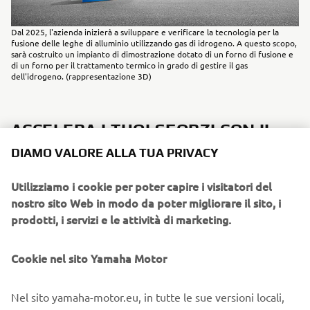
Dal 2025, l'azienda inizierà a sviluppare e verificare la tecnologia per la
fusione delle leghe di alluminio utilizzando gas di idrogeno. A questo scopo,
sarà costruito un impianto di dimostrazione dotato di un forno di fusione e
di un forno per il trattamento termico in grado di gestire il gas
dell'idrogeno. (rappresentazione 3D)
ACCELERA I TUOI SFORZI CON IL
NOSTRO CONCETTO ESCLUSIVO
DIAMO VALORE ALLA TUA PRIVACY
DEL &QUOT;VALORE TEORICO
DELL'ENERGIA&QUOT;
Utilizziamo i cookie per poter capire i visitatori del
nostro sito Web in modo da poter migliorare il sito, i
"Per raggiungere il nostro obiettivo, dobbiamo ridurre le
prodotti, i servizi e le attività di marketing.
nostre emissioni del 3% ogni anno. Dobbiamo
intensificare i nostri sforzi", ha detto il responsabile.
Cookie nel sito Yamaha Motor
L'agenzia giapponese per le risorse naturali e l'energia
(Agency for Natural Resources and Energy) ha imposto
Nel sito yamaha-motor.eu, in tutte le sue versioni locali,
l'obbligo di ridurre i consumi energetici del 5% per un