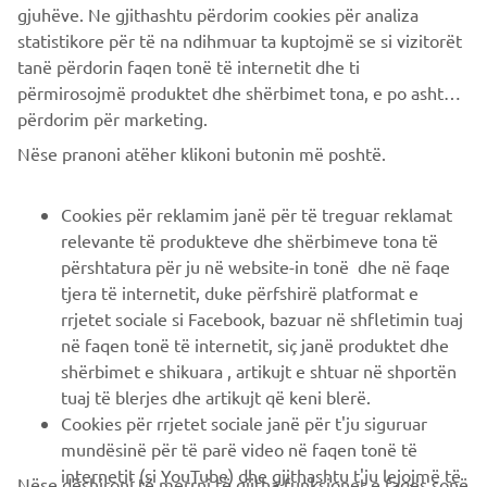
gjuhëve. Ne gjithashtu përdorim cookies për analiza
statistikore për të na ndihmuar ta kuptojmë se si vizitorët
tanë përdorin faqen tonë të internetit dhe ti
përmirosojmë produktet dhe shërbimet tona, e po ashtu ti
përdorim për marketing.
CORPORATE
Nëse pranoni atëher klikoni butonin më poshtë.
B2B
Cookies për reklamim janë për të treguar reklamat
relevante të produkteve dhe shërbimeve tona të
PIÙ YAMAHA
përshtatura për ju në website-in tonë dhe në faqe
tjera të internetit, duke përfshirë platformat e
rrjetet sociale si Facebook, bazuar në shfletimin tuaj
SUPPORTO
në faqen tonë të internetit, siç janë produktet dhe
shërbimet e shikuara , artikujt e shtuar në shportën
tuaj të blerjes dhe artikujt që keni blerë.
NEWSLETTER
Cookies për rrjetet sociale janë për t'ju siguruar
Conoscerai in anteprima le ultime offerte, gli eventi speciali, le
mundësinë për të parë video në faqen tonë të
nuove uscite e molto altro
internetit (si YouTube) dhe gjithashtu t'ju lejojmë të
Nëse dëshironi të merrni të gjitha funksionet e faqes sonë