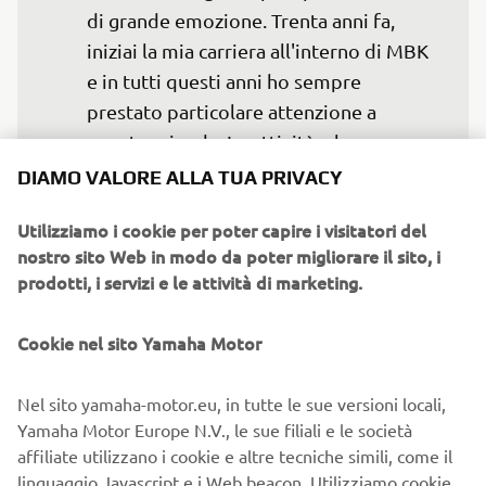
di grande emozione. Trenta anni fa, 
iniziai la mia carriera all'interno di MBK 
e in tutti questi anni ho sempre 
prestato particolare attenzione a 
questa azienda. Le attività e la gamma 
di prodotti sono in continua evoluzione 
DIAMO VALORE ALLA TUA PRIVACY
per raggiungere oggi un elevato livello 
Utilizziamo i cookie per poter capire i visitatori del
di eccellenza, consentendo di produrre i 
nostro sito Web in modo da poter migliorare il sito, i
modelli di punta Yamaha in questa 
prodotti, i servizi e le attività di marketing.
fabbrica. Tutto questo è stato possibile 
grazie al coinvolgimento e agli sforzi 
Cookie nel sito Yamaha Motor
dei suoi lavoratori negli ultimi 40 anni. 
Desidero esprimere la mia gratitudine e 
Nel sito yamaha-motor.eu, in tutte le sue versioni locali,
ringraziare tutti loro. Con lo sguardo 
Yamaha Motor Europe N.V., le sue filiali e le società
proiettato verso il futuro, era chiaro che 
affiliate utilizzano i cookie e altre tecniche simili, come il
la nuova denominazione Yamaha Motor 
linguaggio Javascript e i Web beacon. Utilizziamo cookie