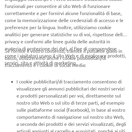
Manufacturing Europe si era ormai resa 
funzionali per consentire al sito Web di funzionare
correttamente e per fornirvi alcune funzionalità di base,
necessaria. Più che una mossa 
come la memorizzazione delle credenziali di accesso e le
simbolica, si tratta di un chiaro 
preferenze per la lingua. Inoltre, utilizziamo cookie
riconoscimento per l’azienda all’interno 
analitici per generare statistiche su di voi, rispettose della
di Yamaha Motor Group che supporterà 
privacy e conformi alle linee guida delle autorità in
l’adozione di una gamma più ampia di 
materia di protezione dei dati, al fine di comprendere
Se fornite il vostro consenso, tramite il pulsante giallo in
prodotti Yamaha. Infine, come ex 
come i visitatori usano il sito Web e di migliorare prodotti,
basso, utilizzeremo anche i cookie pubblicitari/di
servizi, sito e attività di marketing.
dipendente MBK, sono molto 
tracciamento e i cookie di social media:
orgoglioso di poter dire ai miei colleghi 
YMME che ora siamo finalmente tutti 
I cookie pubblicitari/di tracciamento consentono di
&quot;dipendenti Yamaha&quot;. 
visualizzare gli annunci pubblicitari dei nostri servizi
e prodotti personalizzati per voi, direttamente sul
Continuiamo ad andare avanti 
nostro sito Web o sul sito di terze parti, ad esempio
utilizzando la produzione Yamaha a 
sulle piattaforme social (Facebook), in base al vostro
livello locale come vantaggio 
comportamento di navigazione sul nostro sito Web,
competitivo e sostenibile!
a seconda dei prodotti e dei servizi visualizzati, degli
articoli aggiunti al carrello e acquistati, nonché ai siti