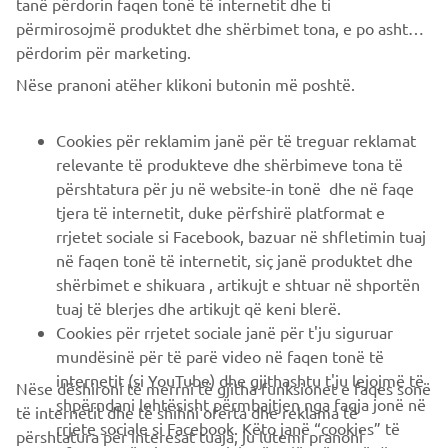
tanë përdorin faqen tonë të internetit dhe ti
përmirosojmë produktet dhe shërbimet tona, e po ashtu ti
përdorim për marketing.
CORPORATE
Nëse pranoni atëher klikoni butonin më poshtë.
B2B
Cookies për reklamim janë për të treguar reklamat
relevante të produkteve dhe shërbimeve tona të
PIÙ YAMAHA
përshtatura për ju në website-in tonë dhe në faqe
tjera të internetit, duke përfshirë platformat e
rrjetet sociale si Facebook, bazuar në shfletimin tuaj
SUPPORTO
në faqen tonë të internetit, siç janë produktet dhe
shërbimet e shikuara , artikujt e shtuar në shportën
tuaj të blerjes dhe artikujt që keni blerë.
NEWSLETTER
Cookies për rrjetet sociale janë për t'ju siguruar
Conoscerai in anteprima le ultime offerte, gli eventi speciali, le
mundësinë për të parë video në faqen tonë të
nuove uscite e molto altro
internetit (si YouTube) dhe gjithashtu t'ju lejojmë të
Nëse dëshironi të merrni të gjitha funksionet e faqes sonë
shpërndani lehtësisht përmbajtjen nga faqja jonë në
të internetit dhe të shihni oferta dhe reklama të
rrjete sociale si Facebook. Këto janë “cookies” të
përshtatura për interesat tuaja, ju lutemi pranoni