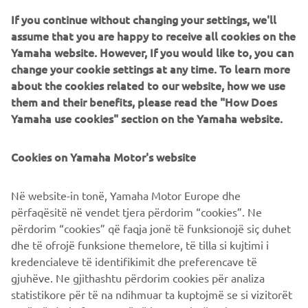
simili. Riteniamo che la nostra struttura 
If you continue without changing your settings, we'll
in Europa sarà una risorsa chiave per 
assume that you are happy to receive all cookies on the
Yamaha nell’ambito dell'eMobility per 
Yamaha website. However, If you would like to, you can
change your cookie settings at any time. To learn more
rispondere al requisito di zero 
about the cookies related to our website, how we use
emissioni con neutralità carbonica per 
them and their benefits, please read the "How Does
la produzione locale. Oggi, dopo 100 
Yamaha use cookies" section on the Yamaha website.
anni dalla fondazione di Motobécane e 
di MBK, siamo molto orgogliosi di 
Cookies on Yamaha Motor's website
unirci completamente alla famiglia 
Yamaha e diventare dipendenti della 
Në website-in tonë, Yamaha Motor Europe dhe
stessa realtà aziendale.
përfaqësitë në vendet tjera përdorim “cookies”. Ne
përdorim “cookies” që faqja jonë të funksionojë siç duhet
— Patrice Maciejewski, Presidente, Yamaha 
dhe të ofrojë funksione themelore, të tilla si kujtimi i
Motor Manufacturing Europe S.A.S.
kredencialeve të identifikimit dhe preferencave të
gjuhëve. Ne gjithashtu përdorim cookies për analiza
statistikore për të na ndihmuar ta kuptojmë se si vizitorët