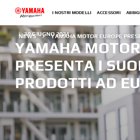
I NOSTRI MODELLI
ACCESSORI
ABBIG
|
30 GIUGNO 2024
NEWS
YAMAHA MOTOR EUROPE PRESEN
YAMAHA MOTOR
PRESENTA I SUO
PRODOTTI AD E