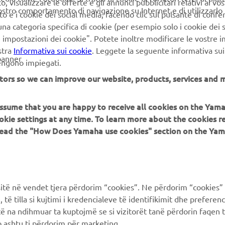
 visualizzare le offerte e gli annunci pubblicitari relativi ai vost
vostro comportamento di navigazione su Internet e di utilizzarlo p
to e i cookie dei social media, facendo clic sul pulsante di conf
SCOPRI DI PIÙ
na categoria specifica di cookie (per esempio solo i cookie dei s
le impostazioni dei cookie". Potete inoltre modificare le vostre 
stra
Informativa sui cookie
. Leggete la seguente informativa sui
banner
vengono impiegati.
tors so we can improve our website, products, services and m
 assume that you are happy to receive all cookies on the Yam
PIÙ YAMAHA
SUPPORTO
okie settings at any time. To learn more about the cookies r
 read the "How Does Yamaha use cookies" section on the Yam
MyYamaha
FAQ
Yamaha Music
Supporto clienti
Yamaha Racing
Catalogo dei ricambi
ë në vendet tjera përdorim “cookies”. Ne përdorim “cookies” 
Yamaha Motor Global
Prenota la manutenzione
të tilla si kujtimi i kredencialeve të identifikimit dhe prefere
të na ndihmuar ta kuptojmë se si vizitorët tanë përdorin faqen t
Yamaha Blog
Concessionari ufficiali
 ashtu ti përdorim për marketing.