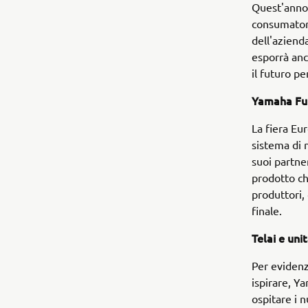
Quest'anno 
consumatori
dell'aziend
esporrà anc
il futuro pe
Yamaha Fut
La fiera Eu
sistema di 
suoi partne
prodotto ch
produttori, 
finale.
Telai e uni
Per evidenz
ispirare, Y
ospitare i 