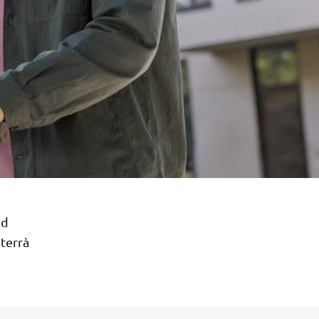
ad
 terrà