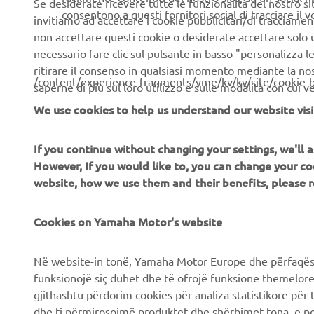
Se desiderate ricevere tutte le funzionalità del nostro sito,
consentono a questi fornitori social di tracciare il 
invitiamo ad accettare i cookie pubblicitari/di tracciamen
non accettare questi cookie o desiderate accettare solo u
necessario fare clic sul pulsante in basso "personalizza 
ritirare il consenso in qualsiasi momento mediante la no
/content/experience-fragments/yme/kv/kv/site/cookie-
saperne di più sul loro utilizzo e sulle modalità con cui 
We use cookies to help us understand our website visi
If you continue without changing your settings, we'll
CORPORATE
B2B
However, If you would like to, you can change your co
website, how we use them and their benefits, please
Chi siamo
Soluzioni di Business
News
Cookies on Yamaha Motor's website
NEO's Delivery
Eventi
Sistemi eBike
Në website-in tonë, Yamaha Motor Europe dhe përfaqësit
Stampa
Autorità
funksionojë siç duhet dhe të ofrojë funksione themelore, 
gjithashtu përdorim cookies për analiza statistikore për 
Brochures
Campi da golf
dhe ti përmirosojmë produktet dhe shërbimet tona, e po