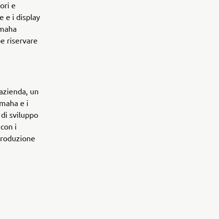
ori e
 e i display
amaha
e riservare
'azienda, un
amaha e i
di sviluppo
con i
 produzione