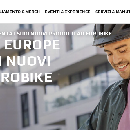
LIAMENTO & MERCH
EVENTI & EXPERIENCE
SERVIZI & MANU
TA I SUOI NUOVI PRODOTTI AD EUROBIKE.
 EUROPE
I NUOVI
UROBIKE