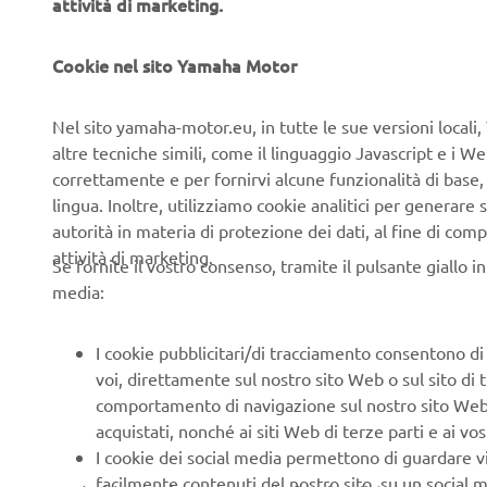
attività di marketing.
Cookie nel sito Yamaha Motor
NUOVA BATTERIA AD
Nel sito yamaha-motor.eu, in tutte le sue versioni locali, 
Compatte e facili da install
altre tecniche simili, come il linguaggio Javascript e i 
Location' Yamaha offrono a
correttamente e per fornirvi alcune funzionalità di base
maggiore libertà nella pro
lingua. Inoltre, utilizziamo cookie analitici per generare s
la nuova ML625 viene pres
autorità in materia di protezione dei dati, al fine di comp
Eurobike. Offrendo una ca
attività di marketing.
Se fornite il vostro consenso, tramite il pulsante giallo i
un'autonomia di guida est
media:
dispone di un sistema di 
alta qualità che garantisce
I cookie pubblicitari/di tracciamento consentono di v
semplice, oltre a un mecc
voi, direttamente sul nostro sito Web o sul sito di 
maggiore sicurezza.
comportamento di navigazione sul nostro sito Web, a 
acquistati, nonché ai siti Web di terze parti e ai vost
I cookie dei social media permettono di guardare 
facilmente contenuti del nostro sito, su un social m