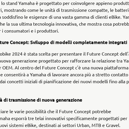
lo stand Yamaha è progettato per coinvolgere appieno produtt
, mostrando come le unità di trasmissione compatte, le batterie
a soddisfino le esigenze di una vasta gamma di clienti eBike. Y
he la sua ultima tecnologia innovativa, che mostra cosa potrebb
r i consumatori e i produttori.
ure Concept: Sviluppo di modelli completamente integrati
robike 2024 è stata scelta per presentare il Future Concept dell
nuova generazione progettato per rafforzare la relazione tra Y
r OEM. Al centro del Future Concept c'è una nuova piattaforma 
e consentirà a Yamaha di lavorare ancora più a stretto contatto 
dai concetti iniziali di pianificazione dei nuovi modelli fino alla
tà di trasmissione di nuova generazione
iare le varie possibilità che il Future Concept potrebbe
amaha esporrà tre telai innovativi specificamente progettati per
nuovi sistemi eBike, destinati ai settori Urban, MTB e Gravel.