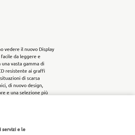
nno vedere il nuovo Display
facile da leggere e
 a una vasta gamma di
 resistente ai graffi
situazioni di scarsa
ici, di nuovo design,
re e una selezione più
e di velocità, stato della
nza, contachilometri,
utonomia selezionabili, il
e e facile da usare.
 servizi e le