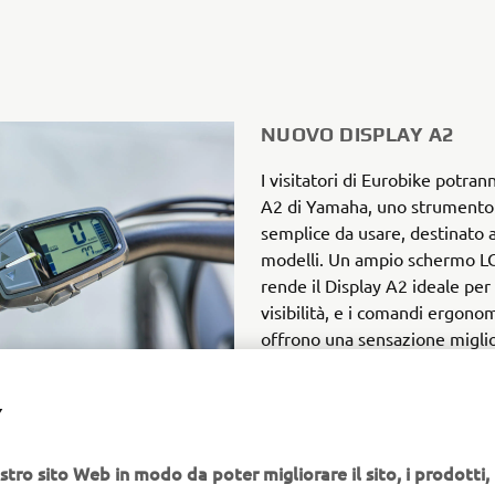
NUOVO DISPLAY A2
I visitatori di Eurobike potra
A2 di Yamaha, uno strumento 
semplice da usare, destinato
modelli. Un ampio schermo LCD
rende il Display A2 ideale per 
visibilità, e i comandi ergonom
offrono una sensazione miglio
accurata. Con la visualizzazion
batteria e modalità di assiste
Y
odometro e informazioni sull'a
display A2 è semplice, versatil
stro sito Web in modo da poter migliorare il sito, i prodotti, i