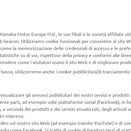
 ALTA CAPACITÀ ML625
Yamaha Motor Europe N.V., le sue filiali e le società affiliate uti
are, le batterie 'Multi-
Web beacon. Utilizziamo cookie funzionali per consentire al sito 
i partner del settore una
, come la memorizzazione delle credenziali di accesso e le prefe
gettazione di nuove eBike, e
tatistiche su di voi, rispettose della privacy e conformi alle line
entata per la prima volta ad
rendere come i visitatori usano il sito Web e di migliorare prodott
pacità aumentata per
n basso, utilizzeremo anche i cookie pubblicitari/di tracciamento e
esa, questa batteria premium
connessione e montaggio di
 un'installazione rapida e
isualizzare gli annunci pubblicitari dei nostri servizi e prodotti
anismo anti-caduta per una
terze parti, ad esempio sulle piattaforme social (Facebook), in b
seconda dei prodotti e dei servizi visualizzati, degli articoli ag
ri interessi.
video sul nostro sito Web (ad esempio tramite YouTube) e di co
edia come Facebook. Si tratta di cookie di fornitori terzi di pia