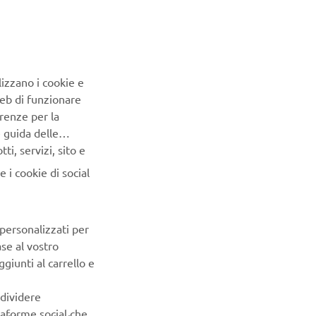
lizzano i cookie e
Web di funzionare
renze per la
e guida delle
i, servizi, sito e
 i cookie di social
 personalizzati per
ase al vostro
giunti al carrello e
ndividere
ttaforme social che